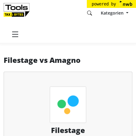
powered by
Kategorien
Startseite
Tools
Filestage GmbH
Filestage
Filestage
vs
Amagno
Filestage