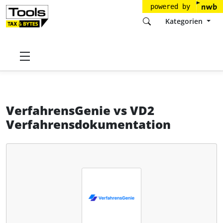
powered by
Kategorien
Startseite
Tools
Goldberg & Kucharczyk GbR
VerfahrensGenie
VerfahrensGenie
vs
VD2
Verfahrensdokumentation