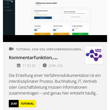
TUTORIAL VON VD2 VERFAHRENSDOKUMENTATION
Kommentarfunktion,
Rollenmarkierung & Transparenz
11.02.26
2min 23s
Die Erstellung einer Verfahrensdokumentation ist ein
interdisziplinärer Prozess. Buchhaltung, IT, Vertrieb
oder Geschäftsleitung müssen Informationen
zusammentragen – und genau hier entsteht häufig
unnötiges E-Mail-Pingpong. In diesem Video erfahren
ZUM
TUTORIAL
Sie: • wie Sie mit der integrierten Kommentar...