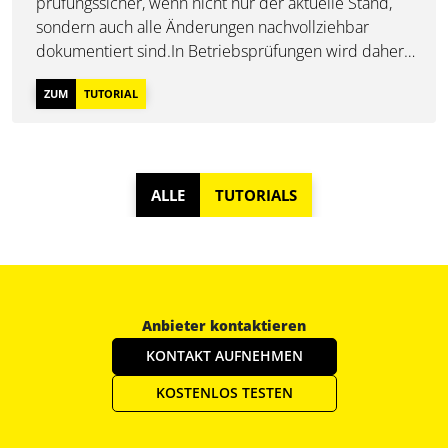
prüfungssicher, wenn nicht nur der aktuelle Stand,
sondern auch alle Änderungen nachvollziehbar
dokumentiert sind.In Betriebsprüfungen wird daher
zunehmend geprüft, wann, von wem und in welchem
ZUM
TUTORIAL
Umfang Anpassungen an der
Verfahrensdokumentation vorgenommen...
ALLE
TUTORIALS
Anbieter kontaktieren
KONTAKT AUFNEHMEN
KOSTENLOS TESTEN