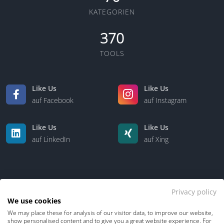
KATEGORIEN
370
TOOLS
Like Us
Like Us
auf Facebook
auf Instagram
Like Us
Like Us
auf LinkedIn
auf Xing
Privacy policy
We use cookies
We may place these for analysis of our visitor data, to improve our website,
Kontakt
Über uns
show personalised content and to give you a great website experience. For