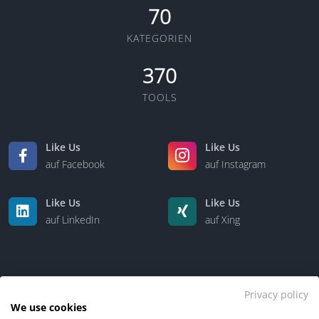
70
KATEGORIEN
370
TOOLS
Like Us
Like Us
auf Facebook
auf Instagram
Like Us
Like Us
auf LinkedIn
auf Xing
Privacy policy
We use cookies