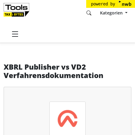
powered by
Kategorien
Startseite
Tools
CaseWare Germany GmbH
XBRL Publisher
XBRL Publisher
vs
VD2
Verfahrensdokumentation