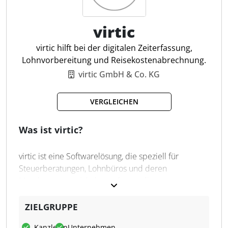
Automatische Zeiterfassung
virtic
Programmnutzungsanalyse
Minutengenaue Timeline
virtic hilft bei der digitalen Zeiterfassung,
Projektzeiterfassung
Lohnvorbereitung und Reisekostenabrechnung.
Auftragserfassung
virtic GmbH & Co. KG
Offline-Zeiten-Erkennung
Kalenderimport
VERGLEICHEN
Lokale Datenspeicherung
Hintergrundbetrieb
Was ist virtic?
DATEV EO Comfort Abgleich
virtic ist eine Softwarelösung, die speziell für
Steuerberatungen, Lohnbüros und deren
Mandanten entwickelt wurde, um die
Lohnabrechnung und Zeitwirtschaft digital zu
optimieren. Die Software ermöglicht die Erfassung
ZIELGRUPPE
von Arbeitszeiten, Abwesenheiten und Reisen über
Kanzleien
Unternehmen