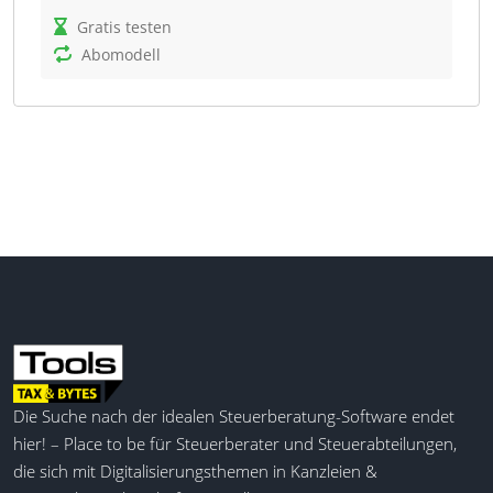
Was kann timeCard?
Gratis testen
timeCard dient der Optimierung des
Abomodell
Arbeitszeitmanagements durch den Einsatz
automatisierter Prozesse und detaillierter
Auswertungen. Die Software erleichtert die Planung
und Dokumentation von Arbeits-, Pausen- und
Projektzeiten, minimiert den Verwaltungsaufwand
und unterstützt die Einhaltung gesetzlicher
Vorgaben. Controller profitieren von präzisen
Auswertungen, die die Ressourcenplanung und die
Einhaltung von Compliance-Anforderungen
unterstützen.
Automatische Lohnvorbereitung
Automatische Spesenabrechnung
Die Suche nach der idealen Steuerberatung-Software endet
Urlaubsverwaltung
hier! – Place to be für Steuerberater und Steuerabteilungen,
Projektzeiterfassung
die sich mit Digitalisierungsthemen in Kanzleien &
Auswertungen und Statistiken