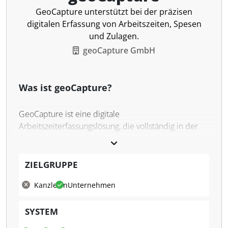
GeoCapture unterstützt bei der präzisen
digitalen Erfassung von Arbeitszeiten, Spesen
und Zulagen.
geoCapture GmbH
Was ist geoCapture?
GeoCapture ist eine digitale
Arbeitszeiterfassungslösung, die vollständig in der
Cloud betrieben wird. Das Tool ermöglicht es
Unternehmen, Arbeitszeiten, Pausen und
Abwesenheiten präzise und EuGH-konform zu
ZIELGRUPPE
erfassen. Die Plattform unterstützt verschiedene
Kanzleien
Unternehmen
Einsatzmöglichkeiten, unter anderem die Nutzung
per App, im Fahrzeug oder am Büroterminal.
SYSTEM
Darüber hinaus können Unternehmen relevante
Daten wie Spesen, Zulagen und Urlaubstage