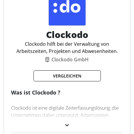
Management-System und der Integration in
bestehende Lohn- und Gehaltssysteme steigert die
Software die Effizienz und Transparenz im
Personalwesen. Für Steuerfachleute bietet
tisoware.HR Unterstützung bei der strukturierten
Clockodo
Arbeitszeit- und Projektabrechnung und erleichtert
Clockodo hilft bei der Verwaltung von
so die Einhaltung gesetzlicher Vorgaben.
Arbeitszeiten, Projekten und Abwesenheiten.
Clockodo GmbH
Digitale Zeiterfassung
Flexible Personalplanung
VERGLEICHEN
Mobile Zeiterfassung
Projektzeiterfassung
Was ist Clockodo ?
Elektronische HR-Workflows
Reisekostenmanagement
Zentrales HR-Dashboard
Clockodo ist eine digitale Zeiterfassungslösung, die
Unternehmen dabei unterstützt, Arbeitszeiten
Automat. Abwesenheitsanträge
effizient und gesetzeskonform zu erfassen. Mit der
Fehlerprotokollierung
Software können Mitarbeitende Arbeitszeiten,
Gleitzeitkontoverwaltung