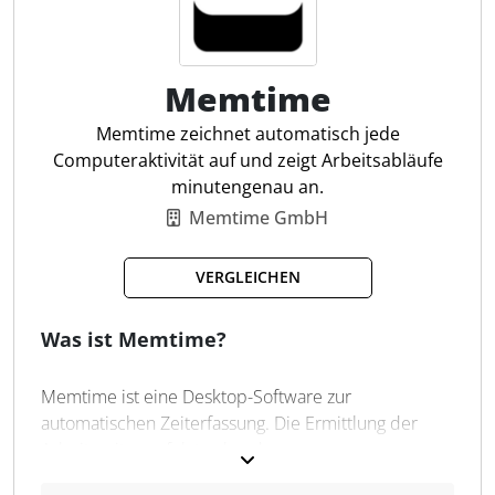
Vorlagen für Arbeitszeitregelungen bereitstellt.
Steuerfachleuten hilft Clockodo, die Zeiterfassung
effizient zu organisieren und administrative Prozesse
zu optimieren.
Memtime
Memtime zeichnet automatisch jede
Mobile Zeiterfassung
Computeraktivität auf und zeigt Arbeitsabläufe
Überstunden berechnen
minutengenau an.
Urlaubsverwaltung
Memtime GmbH
Projektzeiten erfassen
Automatische Zeitberechnung
VERGLEICHEN
Export von Arbeitszeiten
Pausenbuchung
Was ist Memtime?
Flexible Arbeitszeitmodelle
Berichtserstellung
Memtime ist eine Desktop-Software zur
automatischen Zeiterfassung. Die Ermittlung der
Arbeitszeiten erfolgt anhand von
Computeraktivitäten. Die Anwendung läuft im