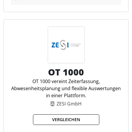
digitalen Personalakten. Die Vertragserstellung wird
vereinfacht, da Unternehmen Arbeitsverträge und
rechtliche Dokumente intern erstellen und
verwalten können. Das Abwesenheitsmanagement
ermöglicht die Verfolgung von Urlaubstagen,
Krankheitszeiten und anderen Abwesenheiten der
Mitarbeiter. Unternehmen können auch Ausgaben
und Spesen ihrer Mitarbeiter verwalten und
erstatten. Mit der Zeiterfassung können
Arbeitszeiten und Überstunden erfasst werden, um
OT 1000
die Arbeitszeiterfassung zu optimieren.
OT 1000 vereint Zeiterfassung,
Abwesenheitsplanung und flexible Auswertungen
Lohnabrechnung
in einer Plattform.
Digitale Personalakte
ZESI GmbH
Dokumentenvorlage
Abwesenheitsmanagement
VERGLEICHEN
Auslagenerstattung
Zeiterfassung