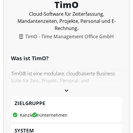
TimO
Cloud-Software für Zeiterfassung,
Mandantenzeiten, Projekte, Personal und E-
Rechnung.
TimO - Time Management Office GmbH
Was ist TimO?
TimO® ist eine modulare, cloudbasierte Business
Suite für Zeit-, Projekt-, Personal- und
Abrechnungsprozesse. Die Software verbindet
Arbeitszeiterfassung und Projektzeiterfassung mit
Projektmanagement, Projektcontrolling, Urlaubs-
ZIELGRUPPE
und Abwesenheitsverwaltung, Reisekosten,
Kanzleien
Unternehmen
Auslagenerstattung, CRM, Ticketsystem und Faktura.
Steuerkanzleien können damit interne Arbeitszeiten
SYSTEM
und abrechenbare Mandantenzeiten