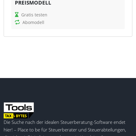
PREISMODELL
Was kann timeCard?
Gratis testen
timeCard dient der Optimierung des
Abomodell
Arbeitszeitmanagements durch den Einsatz
automatisierter Prozesse und detaillierter
Auswertungen. Die Software erleichtert die Planung
und Dokumentation von Arbeits-, Pausen- und
Projektzeiten, minimiert den Verwaltungsaufwand
und unterstützt die Einhaltung gesetzlicher
Vorgaben. Controller profitieren von präzisen
Auswertungen, die die Ressourcenplanung und die
Einhaltung von Compliance-Anforderungen
unterstützen.
Automatische Lohnvorbereitung
Automatische Spesenabrechnung
Die Suche nach der idealen Steuerberatung-Software endet
Urlaubsverwaltung
hier! – Place to be für Steuerberater und Steuerabteilungen,
Projektzeiterfassung