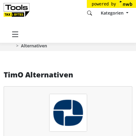
powered by
Kategorien
Startseite
Tools
TimO - Time Management Office GmbH
TimO
Alternativen
TimO Alternativen