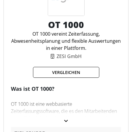
Automatische Zeiterfassung
OT 1000
Programmnutzungsanalyse
Minutengenaue Timeline
OT 1000 vereint Zeiterfassung,
Projektzeiterfassung
Abwesenheitsplanung und flexible Auswertungen
Auftragserfassung
in einer Plattform.
Offline-Zeiten-Erkennung
ZESI GmbH
Kalenderimport
Lokale Datenspeicherung
VERGLEICHEN
Hintergrundbetrieb
DATEV EO Comfort Abgleich
Was ist OT 1000?
OT 1000 ist eine webbasierte
Zeiterfassungssoftware, die es den Mitarbeitenden
ermöglicht, Arbeitszeiten, Abwesenheiten und
Dienstreisen effizient zu verwalten. Die Zeiterfassung