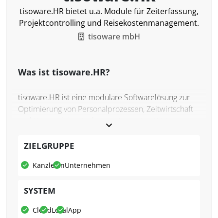
tisoware.HR bietet u.a. Module für Zeiterfassung,
Projektcontrolling und Reisekostenmanagement.
tisoware mbH
Was ist tisoware.HR?
tisoware.HR ist eine modulare Softwarelösung zur
Optimierung von Personalprozessen, Zeitwirtschaft
und Personaleinsatzplanung. Sie unterstützt
Unternehmen bei der Digitalisierung und
Verwaltung von Arbeitszeiten, Projekten und
ZIELGRUPPE
Abwesenheiten - mobil, stationär und in der Cloud.
Kanzleien
Unternehmen
Zu den Funktionen gehören eine digitale
Zeiterfassung, ein Mitarbeiterportal sowie Module
SYSTEM
für Reisekostenmanagement, Projektcontrolling und
elektronische Arbeitsunfähigkeitsbescheinigungen.
Cloud
Lokal
App
Die Software ist flexibel erweiterbar und bietet