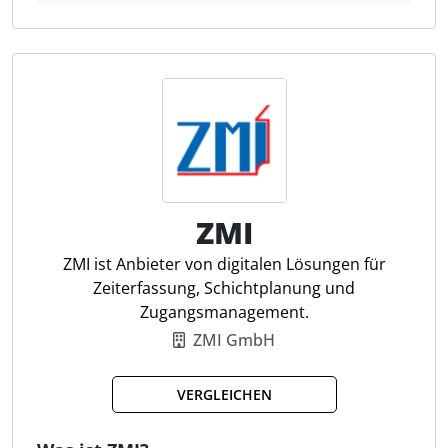
Arbeitszeitmanagements durch den Einsatz
automatisierter Prozesse und detaillierter
Auswertungen. Die Software erleichtert die Planung
und Dokumentation von Arbeits-, Pausen- und
Projektzeiten, minimiert den Verwaltungsaufwand
und unterstützt die Einhaltung gesetzlicher
Vorgaben. Controller profitieren von präzisen
Auswertungen, die die Ressourcenplanung und die
Einhaltung von Compliance-Anforderungen
unterstützen.
ZMI
ZMI ist Anbieter von digitalen Lösungen für
Automatische Lohnvorbereitung
Zeiterfassung, Schichtplanung und
Automatische Spesenabrechnung
Zugangsmanagement.
Urlaubsverwaltung
ZMI GmbH
Projektzeiterfassung
Auswertungen und Statistiken
VERGLEICHEN
Employee Self Service
Reportgenerator