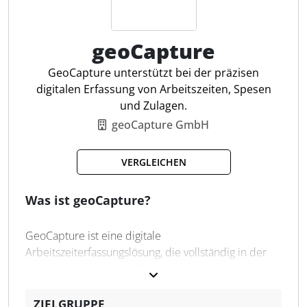
Zeiterfassung per App
geoCapture
Pausen und Fahrzeiten stempeln
Abwesenheiten verwalten
GeoCapture unterstützt bei der präzisen
Projekte planen und auswerten
digitalen Erfassung von Arbeitszeiten, Spesen
Projektzeiten direkt abrechnen
und Zulagen.
Digitale Projektakten nutzen
geoCapture GmbH
Digitale Personalakte nutzen
Digitale Kundenbestätigung
VERGLEICHEN
Flexible Arbeitszeitmodelle
Individuelle Formulare
Was ist geoCapture?
GeoCapture ist eine digitale
Arbeitszeiterfassungslösung, die vollständig in der
Cloud betrieben wird. Das Tool ermöglicht es
Unternehmen, Arbeitszeiten, Pausen und
Abwesenheiten präzise und EuGH-konform zu
ZIELGRUPPE