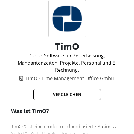
bieten. Zudem erleichtert die Software die
Einhaltung gesetzlicher Vorgaben, indem sie
Vorlagen für Arbeitszeitregelungen bereitstellt.
Steuerfachleuten hilft Clockodo, die Zeiterfassung
effizient zu organisieren und administrative Prozesse
zu optimieren.
TimO
Cloud-Software für Zeiterfassung,
Mobile Zeiterfassung
Mandantenzeiten, Projekte, Personal und E-
Überstunden berechnen
Rechnung.
Urlaubsverwaltung
TimO - Time Management Office GmbH
Projektzeiten erfassen
Automatische Zeitberechnung
VERGLEICHEN
Export von Arbeitszeiten
Pausenbuchung
Was ist TimO?
Flexible Arbeitszeitmodelle
Berichtserstellung
TimO® ist eine modulare, cloudbasierte Business
Suite für Zeit-, Projekt-, Personal- und