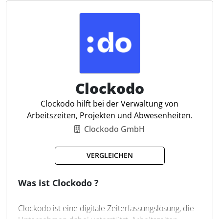
digitale Personalakten und Zugriffskontrollen. Ein
breites Spektrum an Schnittstellen ermöglicht die
Integration mit Gehaltsabrechnungssystemen und
ERP-Lösungen. Für Steuerfachleute bietet ZMI eine
effiziente Verwaltung von Zeiterfassungsdaten und
eine gezielte Integration von HR-Funktionen.
Clockodo
Flexible Zeiterfassung
Urlaubs- und Schichtplaner
Clockodo hilft bei der Verwaltung von
Korrekturassistent
Arbeitszeiten, Projekten und Abwesenheiten.
Personalakte
Clockodo GmbH
Personaleinsatzplanung
Projektzeiterfassung
VERGLEICHEN
Zugriffskontrolle per Rollen
Automatisierte HR-Prozesse
Was ist Clockodo ?
Echtzeit-Datenanalysen
Monatsreports
Clockodo ist eine digitale Zeiterfassungslösung, die