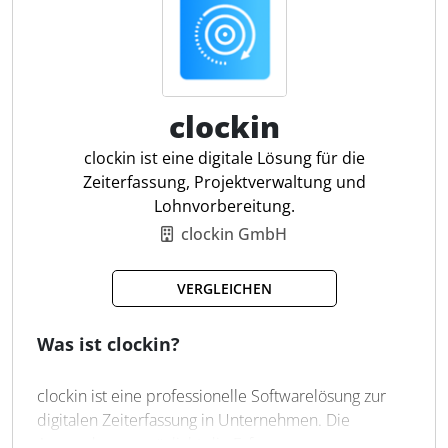
Reisekosten und Auslagen werden digital beantragt,
geprüft und ausgewertet. Projektzeiten, Leistungen,
Material- und Nebenkosten können in Angebote,
Rechnungen sowie E-Rechnungen im Format
XRechnung oder ZUGFeRD übernommen werden.
clockin
Ergänzend stehen Projektmanagement,
clockin ist eine digitale Lösung für die
Ressourcenplanung, Projektcontrolling, CRM,
Zeiterfassung, Projektverwaltung und
Teamkalender und ein Ticketsystem zur Verfügung.
Lohnvorbereitung.
clockin GmbH
Arbeitszeiterfassung
Mandanten- & Projektzeiten
VERGLEICHEN
Leistungsnachweise
Projektmanagement
Was ist clockin?
Projektcontrolling
E-Rechnung & Faktura
DATEV-Lohndatenexport
clockin ist eine professionelle Softwarelösung zur
Reisekosten & Auslagen
digitalen Zeiterfassung in Unternehmen. Die
Anwendung ermöglicht die Erfassung von
Urlaub & Personalplanung