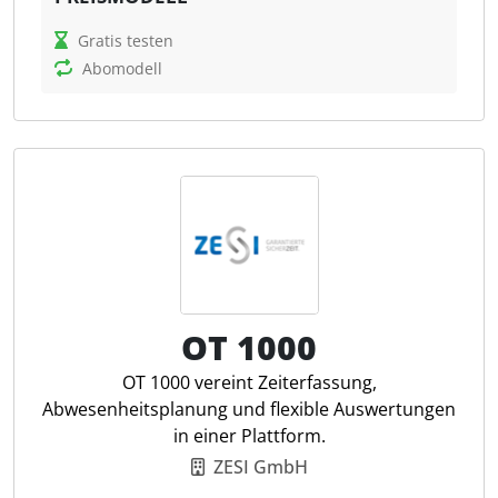
Steuerkanzleien, Löhne und Gehälter zu berechnen
und zu verwalten. Darüber hinaus ermöglicht
Gratis testen
Taxmaro die Speicherung von Mitarbeiterdaten in
Abomodell
digitalen Personalakten. Die Vertragserstellung wird
vereinfacht, da Unternehmen Arbeitsverträge und
rechtliche Dokumente intern erstellen und
verwalten können. Das Abwesenheitsmanagement
ermöglicht die Verfolgung von Urlaubstagen,
Krankheitszeiten und anderen Abwesenheiten der
Mitarbeiter. Unternehmen können auch Ausgaben
und Spesen ihrer Mitarbeiter verwalten und
erstatten. Mit der Zeiterfassung können
Arbeitszeiten und Überstunden erfasst werden, um
OT 1000
die Arbeitszeiterfassung zu optimieren.
OT 1000 vereint Zeiterfassung,
Abwesenheitsplanung und flexible Auswertungen
Lohnabrechnung
in einer Plattform.
Digitale Personalakte
ZESI GmbH
Dokumentenvorlage