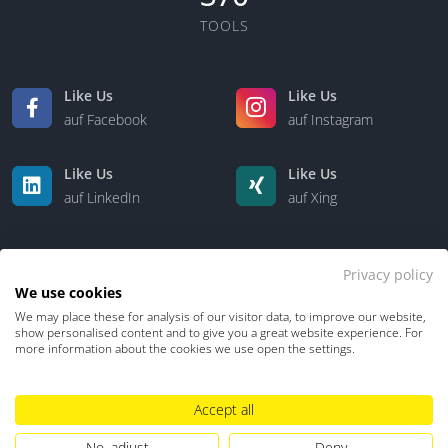
TOOLS
Like Us
Like Us
auf Facebook
auf Instagram
Like Us
Like Us
auf LinkedIn
auf Xing
Privacy policy
We use cookies
We may place these for analysis of our visitor data, to improve our website,
show personalised content and to give you a great website experience. For
more information about the cookies we use open the settings.
Kontakt
Über uns
Accept all
Datenschutz
Impressum
TDM-Vorbehalt
No, adjust
Deny