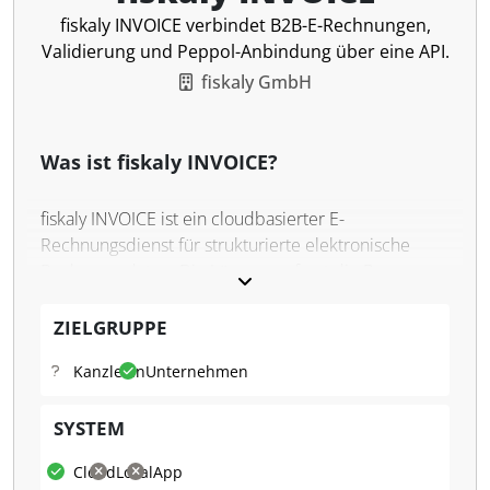
fiskaly INVOICE verbindet B2B-E-Rechnungen,
Validierung und Peppol-Anbindung über eine API.
fiskaly GmbH
Was ist fiskaly INVOICE?
fiskaly INVOICE ist ein cloudbasierter E-
Rechnungsdienst für strukturierte elektronische
Rechnungsdaten. Die Lösung umfasst die Prozesse
Erstellung, Übermittlung und Empfang in einem
System. Zu diesem Zweck nutzt sie
ZIELGRUPPE
maschinenlesbare Datenmodelle, um die
Kanzleien
Unternehmen
elektronische Validierung und Verarbeitung von
Rechnungen durch Softwaresysteme zu
SYSTEM
ermöglichen. Die Einbindung erfolgt über eine
dokumentierte API, die die technische Umsetzung
Cloud
Lokal
App
von B2B-E-Rechnungen in Europa innerhalb