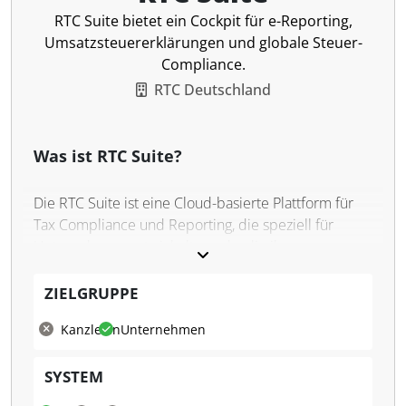
RTC Suite bietet ein Cockpit für e-Reporting,
Umsatzsteuererklärungen und globale Steuer-
Compliance.
RTC Deutschland
Was ist RTC Suite?
Die RTC Suite ist eine Cloud-basierte Plattform für
Tax Compliance und Reporting, die speziell für
Unternehmen entwickelt wurde, die ihre
Steuerprozesse digitalisieren und automatisieren
möchten. Die Lösung basiert auf der SAP Business
ZIELGRUPPE
Technology Platform (SAP BTP) und lässt sich nahtlos
Kanzleien
Unternehmen
in bestehende ERP-Systeme wie SAP, Oracle und
Microsoft Dynamics integrieren. Sie unterstützt
SYSTEM
Unternehmen bei der Einhaltung globaler
Steuervorschriften, einschließlich e-Invoicing, SAF-T,