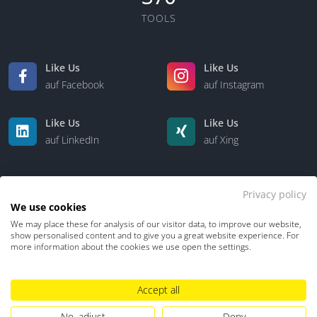
TOOLS
Like Us
Like Us
auf Facebook
auf Instagram
Like Us
Like Us
auf LinkedIn
auf Xing
Privacy policy
We use cookies
We may place these for analysis of our visitor data, to improve our website,
show personalised content and to give you a great website experience. For
more information about the cookies we use open the settings.
Kontakt
Über uns
Accept all
Datenschutz
Impressum
TDM-Vorbehalt
No, adjust
Deny