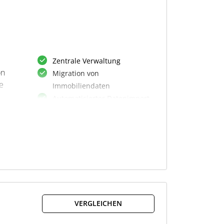
Zentrale Verwaltung
on
Migration von
e
Immobiliendaten
Automatisierter Datenimport
Auswahl von
Bodenrichtwerten
Erstellung: GrSt-Erklärungen
le
Übermittlung: GrSt-
Erklärungen
a
Bescheidprüfung & Analyse
elektr.
Einspruchsmanagement
VERGLEICHEN
Extraktion von Zahlungdaten
Export von Zahlungsdaten