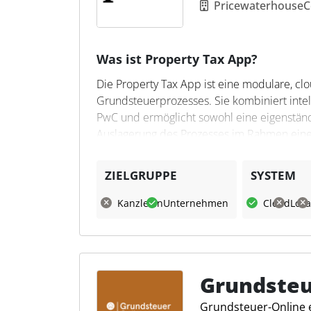
Pricewaterhouse
Was ist Property Tax App?
Die Property Tax App ist eine modulare, cl
Grundsteuerprozesses. Sie kombiniert intel
PwC und ermöglicht sowohl eine eigenständi
Auslagerung des Prozesses im Rahmen eine
Was kann die Property Tax 
ZIELGRUPPE
SYSTEM
Die Property Tax App bildet den gesamten 
Kanzleien
Unternehmen
Cloud
Loka
wesentlichen Schritte von der Datenaufbere
Mittelpunkt steht eine End-to-End-Digitali
effizient zu verarbeiten, interne Ressource
reduzieren. Dabei kann die Lösung flexibel
genutzt werden und kombiniert technologis
Grundsteu
Expert:innen.
Grundsteuer-Online e