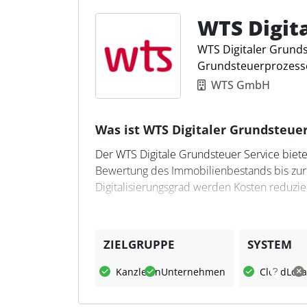
Steuerprogrammen, CSV- und XML-Dateien. 
Grundstücke sowie land- und forstwirtschaft
WTS Digit
Berechnung der voraussichtlichen Grundste
WTS Digitaler Grunds
Grundsteuerprozess
WTS GmbH
Was ist WTS Digitaler Grundsteuer
Der WTS Digitale Grundsteuer Service biet
Bewertung des Immobilienbestands bis zur 
Digitalisierungsgrad werden Kosten reduzier
Was kann WTS Digitaler Grun
Der Service umfasst automatisierte Datenv
ZIELGRUPPE
SYSTEM
sowie Transparenz über alle Prozessschritt
Kanzleien
Unternehmen
Cloud
Loka
Mandantensysteme, unterstützt die Planun
zentral.