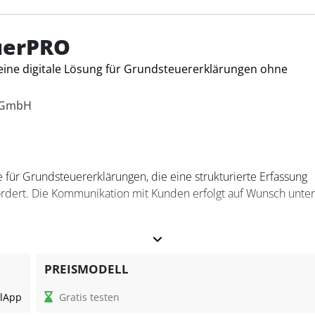
uerPRO
eine digitale Lösung für Grundsteuererklärungen ohne
F GmbH
 für Grundsteuererklärungen, die eine strukturierte Erfassung
ordert. Die Kommunikation mit Kunden erfolgt auf Wunsch unter
e einfache Lösung für die Erstellung von Grundsteuererklärung
PREISMODELL
n Arbeitsabläufen und keiner Vertragsverpflichtung unterstützt 
l
App
Gratis testen
 fachfremden Arbeitskräften, die Software zu nutzen.