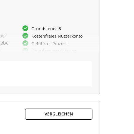
Grundsteuer B
ber
Kostenfreies Nutzerkonto
ngabe
Geführter Prozess
n
Grundsteuererklärung
e
Hilfestellungen
Live-Chat
Ohne eigenes ELSTER-
Zertifikat
Schritt-für-Schritt-Anleitung
ng.
e
e
VERGLEICHEN