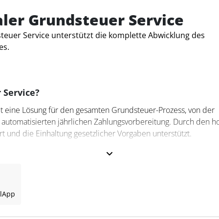
Anwender können alle erforderlichen Erklärungen für
liche Betriebe erstellen und elektronisch übermitteln. Die
aler Grundsteuer Service
uer und die Archivierung der Dokumente sind ebenfalls integri
teuer Service unterstützt die komplette Abwicklung des
es.
 Service?
et eine Lösung für den gesamten Grundsteuer-Prozess, von der
automatisierten jährlichen Zahlungsvorbereitung. Durch den 
t und die Einhaltung gesetzlicher Vorgaben unterstützt.
dsteuer Service?
alidierung und -pflege, die Einbindung von Mandantensystemen
e. Das Tool integriert verschiedene Datenquellen und
l
App
g durch Simulationen und überwacht gesetzliche Änderungen