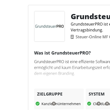
Grundste
GrundsteuerPRO ist 
Vertragsbindung.
Steuer-Online M
Was ist GrundsteuerPRO?
GrundsteuerPRO ist eine effiziente Software
ermöglicht und kaum Einarbeitungszeit erf
dem eigenen Branding.
Was kann GrundsteuerPRO?
GrundsteuerPRO bietet Steuerkanzleien ein
ZIELGRUPPE
SYSTEM
Mit maximaler Zeitersparnis, automatisierte
Kanzleien
Unternehmen
Cloud
Loka
effizientes Arbeiten und ermöglicht es auch