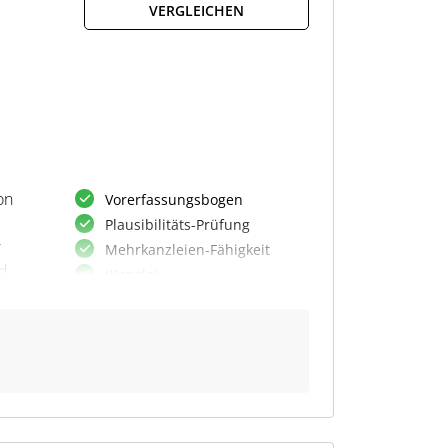
VERGLEICHEN
ten
on
Vorerfassungsbogen
Plausibilitäts-Prüfung
r
Mehrkanzleien-Fähigkeit
nd
iKanzlei
on
Besteuerungs-Statistik
Auswertungen
Bescheid-Verwaltung
integrierte Textverarbeitung
Formular-Center