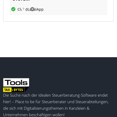
Was kann WTS Digitaler
Cloud
Lokal
App
Grundsteuer Service?
Der Service umfasst automatisierte Datenvalidierung
und -pflege, die Einbindung von
Mandantensystemen sowie Transparenz über alle
Prozessschritte. Das Tool integriert verschiedene
Datenquellen und Mandantensysteme, unterstützt
die Planung durch Simulationen und überwacht
gesetzliche Änderungen zentral.
End-to-End-Abwicklung
Grundsteuerwerterklärung
Simulation von Zahlungen
Die Suche nach der idealen Steuerberatung-Software endet
Transparente Prozessschritte
hier! – Place to be für Steuerberater und Steuerabteilungen,
Digitale Grundsteuerservices
die sich mit Digitalisierungsthemen in Kanzleien &
Automat. von Prozessschritten
Unternehmen beschäftigen wollen!
Workflowgestützte Abbildung