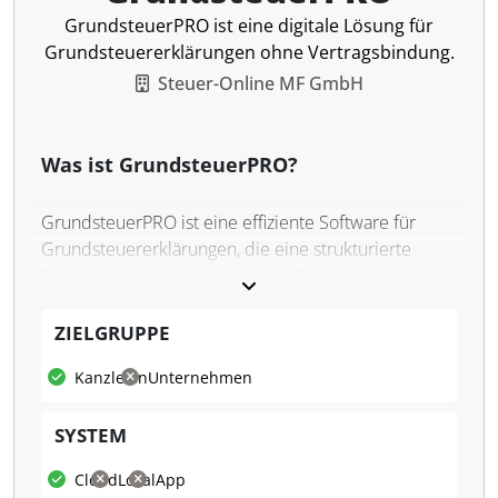
GrundsteuerPRO ist eine digitale Lösung für
Grundsteuererklärungen ohne Vertragsbindung.
Steuer-Online MF GmbH
Was ist GrundsteuerPRO?
GrundsteuerPRO ist eine effiziente Software für
Grundsteuererklärungen, die eine strukturierte
Erfassung ermöglicht und kaum Einarbeitungszeit
erfordert. Die Kommunikation mit Kunden erfolgt auf
Wunsch unter dem eigenen Branding.
ZIELGRUPPE
Was kann GrundsteuerPRO?
Kanzleien
Unternehmen
GrundsteuerPRO bietet Steuerkanzleien eine
SYSTEM
einfache Lösung für die Erstellung von
Grundsteuererklärungen. Mit maximaler
Cloud
Lokal
App