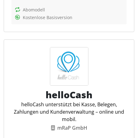
sowohl online als auch offline verfügbar sind. Nutzer
können Barzahlungen und alle gängigen Karten
Abomodell
akzeptieren, Bestellungen direkt am Tisch
Kostenlose Basisversion
aufnehmen und an die Küche weiterleiten sowie
mobil von überall kassieren. Für Steuerfachleute
bietet speedy den Vorteil der GoBD-Konformität,
d.h. alle gesetzlichen Anforderungen an die
Kassenführung werden erfüllt. Die Software
unterstützt zudem detaillierte Umsatz- und
Gewinnreports, die einfach auf dem Gerät
abgerufen werden können und bietet eine flexible
Preisgestaltung ohne Mindestlaufzeit.
helloCash
Offline arbeiten
helloCash unterstützt bei Kasse, Belegen,
Automatische Pfandabrechnung
Zahlungen und Kundenverwaltung – online und
Beleg-Splitt
mobil.
Logo auf Bons / Rechnungen
mRaP GmbH
Stornofunktion