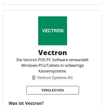
Funktionen wie Rezept- und Abfallmanagement
reduzieren die Lebensmittelverschwendung,
während die integrierte Schichtplanung die
Personaleinsatzoptimierung verbessert. Das System
bietet eine nahtlose Buchhaltungsfunktion, die
Einzelaufzeichnungen automatisiert an DATEV
überträgt. Für Steuerfachleute bietet Lightspeed
entscheidende Vorteile durch umfassende
Datenverwaltung und fundierte Entscheidungshilfen
Vectron
auf Basis von Echtzeit-Geschäftsdaten.
Die Vectron POS PC-Software verwandelt
Windows-PCs/Tablets in vollwertige
Finanzamtkonform abrechnen
Kassensysteme.
Buchhaltung
Vectron Systems AG
Schichtplanung
Partner-API-Zugang
VERGLEICHEN
Detailliertes Reporting
Mobiles Bonieren
Was ist Vectron?
Flexible Rechnungsstellung