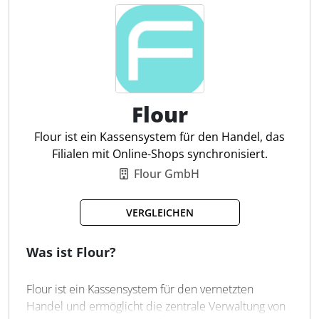
finanzamtkonforme Abrechnungen. Es bietet eine
einfache Bedienung, die schnelle Einarbeitung
neuer Mitarbeiter und 24/7 Support. Für
Steuerfachleute bietet Orderbird PRO effiziente
Buchhaltungsfunktionen und erleichtert die
Zusammenarbeit mit dem Finanzamt.
Flour
All-in-one-Gerät
Flour ist ein Kassensystem für den Handel, das
QR-Codes
Filialen mit Online-Shops synchronisiert.
Kassenprüfung
Flour GmbH
Steuerexporte
Datenhistorierung
VERGLEICHEN
Digitales Kassenbuch
Live-Reporting
Was ist Flour?
Flour ist ein Kassensystem für den vernetzten
Handel und ermöglicht die zentrale Verwaltung von