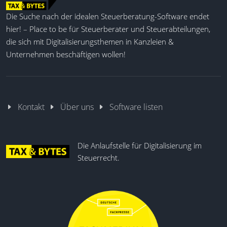
DeFi-Integration
Die Suche nach der idealen Steuerberatung-Software endet
NFT-Unterstützung
hier! – Place to be für Steuerberater und Steuerabteilungen,
Verlustverrechnung
die sich mit Digitalisierungsthemen in Kanzleien &
Echtzeit-Datenanalyse
Unternehmen beschäftigen wollen!
Audit Trail Bericht
End-of-Year Bewertung
Kontakt
Über uns
Software listen
Die Anlaufstelle für Digitalisierung im
Steuerrecht.