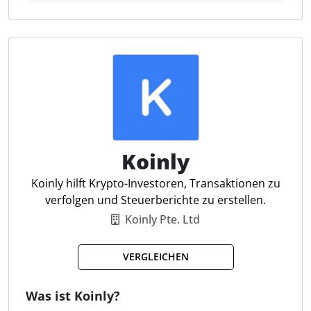
Berichte für Kapitalgewinne, Einkommen und Mining
für diverse Länder zu erstellen. Zudem können 14
verschiedene Steuermethoden genutzt werden.
Persönliche Analysen
Trade Imports
Steuererklärung
Coin Charts & Trends
Professionelle Hilfe
Koinly
Tracking von Transaktionen
Steuer-& Kapitalertragsbericht
Koinly hilft Krypto-Investoren, Transaktionen zu
Persönliche Trade-Backups
verfolgen und Steuerberichte zu erstellen.
Tracking von Coins
Koinly Pte. Ltd
Dashboard
VERGLEICHEN
Was ist Koinly?