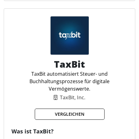
Steuerfachleute profitieren von Koinly, indem sie die
Steuerberichterstattung vereinfachen und die
Einhaltung gesetzlicher Vorgaben unterstützen.
Automatisierte Steuerberichte
Kapitalgewinne berechnen
Einkommensberichterstattung
Portfolio-Tracking
TaxBit
Internationale Steuerreports
DeFi-Unterstützung
TaxBit automatisiert Steuer- und
NFT-Tracking
Buchhaltungsprozesse für digitale
Staking-Analyse
Vermögenswerte.
Futures-Handel
TaxBit, Inc.
Doppelter Buchungsabgleich
VERGLEICHEN
Was ist TaxBit?