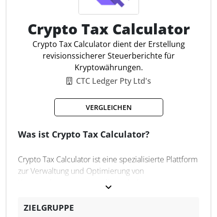
Crypto Tax Calculator
Portfolio-Tracking
Blockchain-Import
Crypto Tax Calculator dient der Erstellung
Krypto-Steuerrechner
revisionssicherer Steuerberichte für
Auto-Klassifizierung
Kryptowährungen.
Steueroptimierung
CTC Ledger Pty Ltd's
Krypto-Steuerberichte
NFT-Berichte und Tracking
VERGLEICHEN
DeFi-Unterstützung
Automatische Analyse
Was ist Crypto Tax Calculator?
Intelligente Unterstützung
Crypto Tax Calculator ist eine spezialisierte Plattform
zur Verwaltung und Optimierung von
Kryptowährungssteuern, die nach den
Steuerrichtlinien des Bundeszentralamts für Steuern
entwickelt wurde. Die Software unterstützt alle
ZIELGRUPPE