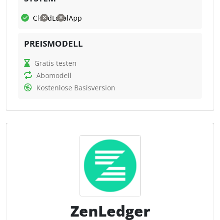
Freigrenze.
Cloud
Lokal
App
Was kann Satsly?
PREISMODELL
Satsly ermöglicht den Import von Transaktionsdaten
im CSV-Format und bereitet die Daten für
Gratis testen
steuerliche Auswertungen auf. Nutzer erhalten eine
Abomodell
Übersicht über steuerfreie und steuerpflichtige
Kostenlose Basisversion
Vorgänge, realisierte Gewinne und Verluste sowie
relevante Nachweise für die eigene Dokumentation
oder die Weitergabe an den Steuerberater. Der
erzeugte Steuerreport kann als PDF exportiert
werden und dient als strukturierte Grundlage für die
Steuererklärung, insbesondere für Angaben im
Zusammenhang mit privaten
Veräußerungsgeschäften. Satsly konzentriert sich
bewusst auf Bitcoin und soll perspektivisch auch
Lightning-Transaktionen abbilden.
ZenLedger