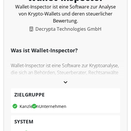
Wallet-Inspector ist eine Software zur Analyse
von Krypto-Wallets und deren steuerlicher
Bewertung.
Decrypta Technologies GmbH
Was ist Wallet-Inspector?
Wallet-Inspector ist eine Software zur Kryptoanalyse,
die sich an Behörden, Steuerberater, Rechtsanwälte
und Privatpersonen richtet. Die Software dient der
Analyse von Kryptowährungs-Wallets und ermöglicht
die Darstellung von Beständen, Transaktionen sowie
ZIELGRUPPE
steuerlich relevanten Gewinnen und Verlusten.
Kanzleien
Unternehmen
Unterstützt werden gängige Kryptowährungen wie
Bitcoin, Ethereum oder Litecoin. Durch die
SYSTEM
Integration von OSINT-Schnittstellen können
Verbindungen zu externen Systemen, wie Börsen