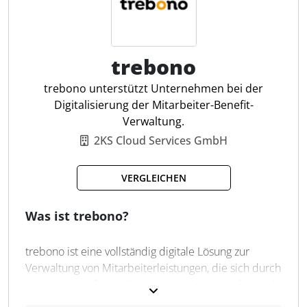
automatisierten Einhaltung steuerlicher und
datenschutzrechtlicher Vorgaben, was den Aufwand
in der täglichen Arbeit reduziert.
trebono
Individuelle Benefits
trebono unterstützt Unternehmen bei der
Digitale Verwaltung
Digitalisierung der Mitarbeiter-Benefit-
Vielfältige Mobilitätsoptionen
Verwaltung.
Transparente Budgetübersicht
2KS Cloud Services GmbH
Rechtssichere Verwaltung
Detaillierte Berichte
VERGLEICHEN
Automatisierte Abrechnung
Einfache Belegerfassung
Was ist trebono?
Homeoffice-Zuschuss
Erholungsbeihilfe
trebono ist eine vollständig digitale Lösung zur
Verwaltung von Mitarbeiterleistungen, die sich durch
eine benutzerfreundliche App und eine umfassende
Verwaltungssoftware auszeichnet. Unternehmen