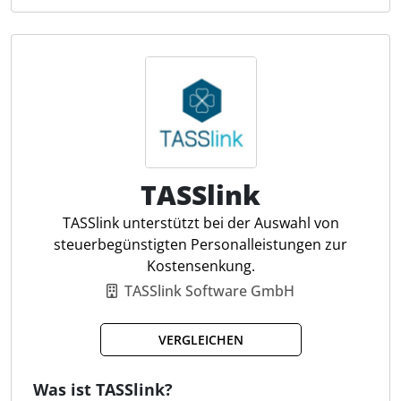
Lohnkostenanalyse
Lohnnebenleistungen wie Fahrtkostenzuschüsse,
Netto-Lohn-Vergleich
Internetzuschüsse oder steuerfreie Sachbezüge
Bewerbergehaltsplanung
anbieten. Die Plattform bewertet die Benefits
steuerkonform und integriert die Ergebnisse direkt
in DATEV LODAS und DATEV Lohn und Gehalt.
Darüber hinaus bietet sie Funktionen wie eine
Freibetragsüberwachung, ein Arbeitgeber-Cockpit
zur Verwaltung der Benefits und die Möglichkeit,
Budgets individuell nach Mitarbeitergruppen zu
TASSlink
gestalten. Für Steuerkanzleien steht ein
TASSlink unterstützt bei der Auswahl von
Kanzleimodus zur Bündelung kleinerer
steuerbegünstigten Personalleistungen zur
Unternehmen zur Verfügung.
Kostensenkung.
TASSlink Software GmbH
Individuelle Gehaltsextras
Automatisierte Lohnabrechnung
VERGLEICHEN
Freibetragsüberwachung
Mitarbeitergruppen-Management
Was ist TASSlink?
Arbeitgeber-Cockpit