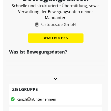
Schnelle und strukturierte Übermittlung, sowie
Verwaltung der Bewegungsdaten deiner
Mandanten
Fastdocs.de GmbH
DEMO BUCHEN
Was ist Bewegungsdaten?
Mit dem Bewegungsdaten-Tool von Fastdocs lassen
ZIELGRUPPE
sich die variablen Lohnarten Deiner Mandanten
problemlos an die Kanzlei übermitteln.
Kanzleien
Unternehmen