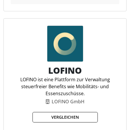
Nutzung von Leistungen durch Mitarbeitende sowie
die Einreichung und Verwaltung von Belegen. Die
Plattform integriert Daten aus über 70 HR- und
Lohnsystemen, bietet Schritt-für-Schritt-Anleitungen
und Help-Center-Inhalte zu Datenschutz und Login
und ist nach ISO/IEC 27001 zertifiziert, um
Informationssicherheit und Datenschutzstandards zu
erfüllen.
LOFINO
Benefit-Budget-Verwaltung
Mitarbeiter-App
LOFINO ist eine Plattform zur Verwaltung
Belege-Upload
steuerfreier Benefits wie Mobilitäts- und
Mobilitätsleistungen
Essenszuschüsse.
Vorsorgeleistungen
LOFINO GmbH
HR-Dashboard
Rollensteuerung
VERGLEICHEN
Leistungsübersicht
Budgetanpassung