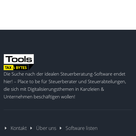
Zugriff auf Detailinformationen, was die Beratung
effizienter macht.
Vorteilsrechner
Überblick Personal-Benefits
Steuerberater-Integration
Personalkosten-Optimierung
Nachhaltige Gehaltsextras
Lohnmodelle-Beratung
Mandantenunterstützung
Die Suche nach der idealen Steuerberatung-Software endet
Echtzeit-Datenzugriff
hier! – Place to be für Steuerberater und Steuerabteilungen,
Personalkostenanalyse
die sich mit Digitalisierungsthemen in Kanzleien &
Unternehmen beschäftigen wollen!
Kontakt
Über uns
Software listen