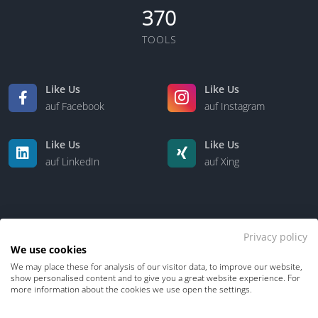
370
TOOLS
Like Us
Like Us
auf Facebook
auf Instagram
Like Us
Like Us
auf LinkedIn
auf Xing
Privacy policy
We use cookies
We may place these for analysis of our visitor data, to improve our website,
Kontakt
Über uns
show personalised content and to give you a great website experience. For
more information about the cookies we use open the settings.