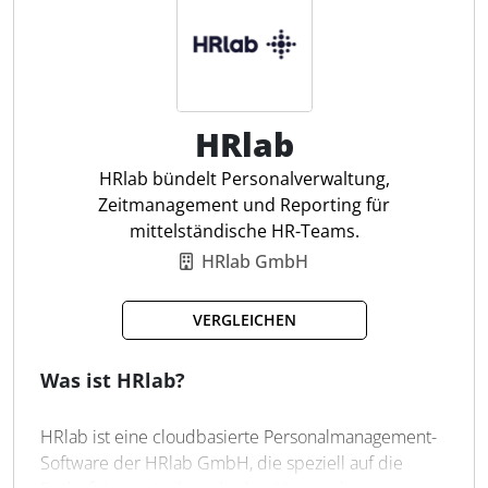
Bewerbermanagement
Digitale Personalakte
Automatisierte Workflows
HRlab
Multiposting von Stellen
Self-Service für Mitarbeiter
HRlab bündelt Personalverwaltung,
Zeitwirtschaft & Zeiterfassung
Zeitmanagement und Reporting für
Talentmanagement
mittelständische HR-Teams.
E-Learning & Schulungen
HRlab GmbH
KI-gestützte HR-Prozesse
Analyse & Reporting
VERGLEICHEN
Was ist HRlab?
HRlab ist eine cloudbasierte Personalmanagement-
Software der HRlab GmbH, die speziell auf die