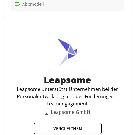
und einem nahtlosen Datenaustausch zwischen
Abomodell
Mandanten und Steuerberatern, was eine effiziente
Zusammenarbeit gewährleisten kann.
Reisekostenabrechnung
Arbeitsvertrag-Generator
Compliance-Management-System
Personalverwaltung-Software
HR-Software
Digitale Zeiterfassung
Leapsome
Urlaubsverwaltung
Reisekosten-Software
Leapsome unterstützt Unternehmen bei der
Vorbereitende Lohnbuchhaltung
Personalentwicklung und der Förderung von
Personalentwicklung
Teamengagement.
Leapsome GmbH
VERGLEICHEN