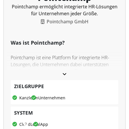
Pointchamp ermöglicht integrierte HR-Lösungen
für Unternehmen jeder Größe.
Pointchamp GmbH
Was ist Pointchamp?
Pointchamp ist eine Plattform für integrierte HR-
Lösungen, die Unternehmen dabei unterstützen
möchte, ihre Arbeitsprozesse effizienter zu gestalten
und das Mitarbeitermanagement zu optimieren.
ZIELGRUPPE
Was kann Pointchamp?
Kanzleien
Unternehmen
Pointchamp möchte eine reibungslose
Urlaubsplanung mit automatisierten Erinnerungen
SYSTEM
und einem umfassenden Abwesenheitskalender
ermöglichen. Darüber hinaus bietet Pointchamp
Cloud
Lokal
App