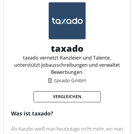
automatisierte Übernahme der Abrechnungsdaten
ermöglicht. Darüber hinaus ermöglicht das Tool eine
strukturierte Erfassung von Mitarbeiterdaten, ein
zentrales Reporting sowie eine transparente
Verwaltung von Ausgaben, IT-Ressourcen und
Schulungen - alles mobil per App.
taxado
Arbeitszeiterfassung
taxado vernetzt Kanzleien und Talente,
Finanzberichte erstellen
unterstützt Jobausschreibungen und verwaltet
Digitale Dokumentenablage
Bewerbungen.
Bewerbermanagement
taxado GmbH
Gehaltsabrechnung mit DATEV
Schichtplanung per Drag & Drop
VERGLEICHEN
Individuelle HR-Berichte
Digitale Signatur
Was ist taxado?
Reisekosten erfassen
Onboarding & Offboarding
Als Kanzlei weiß man heutzutage nicht mehr, wo man