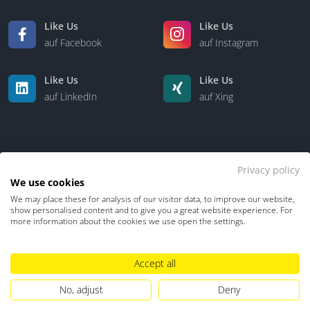
Like Us
Like Us
auf Facebook
auf Instagram
Like Us
Like Us
auf LinkedIn
auf Xing
Privacy policy
We use cookies
We may place these for analysis of our visitor data, to improve our website,
Kontakt
Über uns
show personalised content and to give you a great website experience. For
more information about the cookies we use open the settings.
Datenschutz
Impressum
TDM-Vorbehalt
Accept all
Hinweisgebersystem
Umgang mit KI
No, adjust
Deny