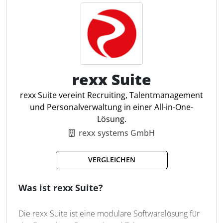
Jobinserate mit automatischer Verteilung auf
Jobbörsen, LinkedIn, Google usw.
KI-gesteuerte "Magic Ads" für zielgenaue
Werbeanzeigen für Jobinserate
Whitelabel-Karriereseite und Website-Plugin
rexx Suite
für offene Stellen
rexx Suite vereint Recruiting, Talentmanagement
Bewerber-Management-System (ATS)
und Personalverwaltung in einer All-in-One-
KI-Assistent zur Vorqualifizierung von
Lösung.
Bewerbungen (Chat-Bot) und
rexx systems GmbH
Inseratoptimierung
KI-E-Mail-Scanner für automatische
VERGLEICHEN
Bewerbungserfassung über alle Kanäle
Was ist rexx Suite?
Datenschutz-Automatisierung mit Muster-
Datenschutzerklärung
Die rexx Suite ist eine modulare Softwarelösung für
Rollenverwaltung für die Anbindung externer