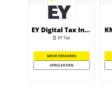
EY Digital Tax Inte
KM
lligence
EY Tax
MEHR ERFAHREN
VERGLEICHEN