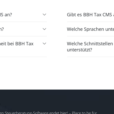
MS an?
Gibt es BBH Tax CMS 
n?
Welche Sprachen unte
eit bei BBH Tax
Welche Schnittstelle
unterstützt?
en Steuerberatung-Software endet hier! – Place to be für