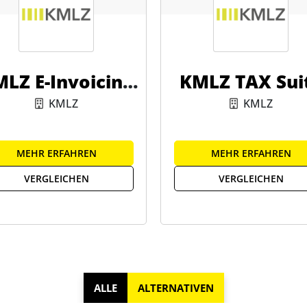
LZ E-Invoicing
KMLZ TAX Sui
Validator
KMLZ
KMLZ
MEHR ERFAHREN
MEHR ERFAHREN
VERGLEICHEN
VERGLEICHEN
ALLE
ALTERNATIVEN