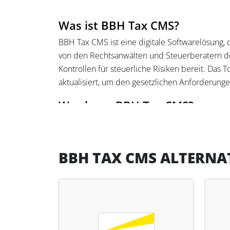
Was ist BBH Tax CMS?
BBH Tax CMS ist eine digitale Softwarelösung,
von den Rechtsanwälten und Steuerberatern der
Kontrollen für steuerliche Risiken bereit. Das 
aktualisiert, um den gesetzlichen Anforderung
Was kann BBH Tax CMS?
BBH Tax CMS bietet eine strukturierte Vorgehen
digitalen Workflow einzuhalten. Das Tool erfa
über den aktuellen Status. Die Daten werden r
BBH TAX CMS ALTERNA
Steuerfachleute haben die Möglichkeit, das To
und nach individuellen Bedürfnissen zu konfigu