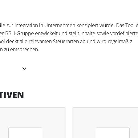
 die zur Integration in Unternehmen konzipiert wurde. Das Tool
 BBH-Gruppe entwickelt und stellt Inhalte sowie vordefiniert
Tool deckt alle relevanten Steuerarten ab und wird regelmäßig
en zu entsprechen.
sweise, die es ermöglicht, steuerliche Vorschriften durch eine
sst relevante Stellen im Unternehmen und ermöglicht eine Übers
evisionssicher gespeichert und können jederzeit abgerufen we
TIVEN
ol flexibel und ohne tiefgreifende IT-Änderungen zu implement
rieren.