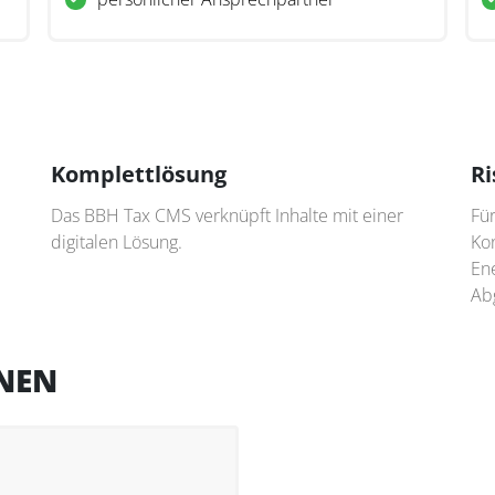
Komplettlösung
Ri
Das BBH Tax CMS verknüpft Inhalte mit einer
Für
digitalen Lösung.
Kon
Ene
Ab
NEN