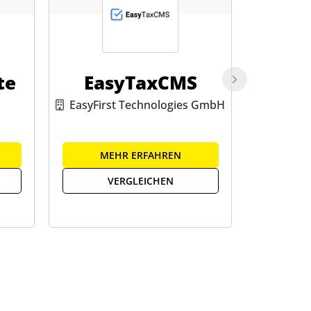
te
EasyTaxCMS
EasyFirst Technologies GmbH
MEHR ERFAHREN
ME
VERGLEICHEN
V