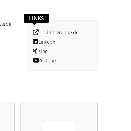
LINKS
 wurde
e
die-bbh-gruppe.de
LinkedIn
Xing
Youtube
n
icht
rden.
ieren