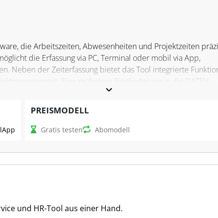
ftware, die Arbeitszeiten, Abwesenheiten und Projektzeiten präz
glicht die Erfassung via PC, Terminal oder mobil via App,
n. Neben der Zeiterfassung bietet das Tool integrierte Funkti
ojektmanagement. Eine mühelose Eingliederung in die DATEV-
Übernahme der erfassten Daten in die Lohnabrechnung.
PREISMODELL
l
App
Gratis testen
Abomodell
szeitmanagements durch den Einsatz automatisierter Prozesse
rleichtert die Planung und Dokumentation von Arbeits-, Pausen-
fwand und unterstützt die Einhaltung gesetzlicher Vorgaben.
tungen, die die Ressourcenplanung und die Einhaltung von
ice und HR-Tool aus einer Hand.