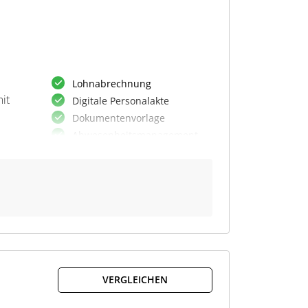
Lohnabrechnung
it
Digitale Personalakte
Dokumentenvorlage
Abwesenheitsmanagement
Auslagenerstattung
Zeiterfassung
rm
en,
VERGLEICHEN