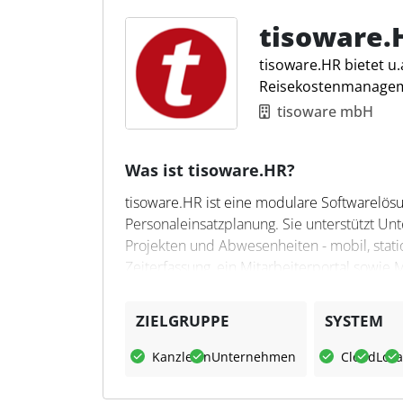
Übertragung abrechenbarer Zeiten.
tisoware.
tisoware.HR bietet u.
Reisekostenmanage
tisoware mbH
Was ist tisoware.HR?
tisoware.HR ist eine modulare Softwarelösu
Personaleinsatzplanung. Sie unterstützt Un
Projekten und Abwesenheiten - mobil, stati
Zeiterfassung, ein Mitarbeiterportal sowie
elektronische Arbeitsunfähigkeitsbescheini
für Unternehmen jeder Größe.
ZIELGRUPPE
SYSTEM
Was kann tisoware.HR?
Kanzleien
Unternehmen
Cloud
Loka
tisoware.HR ermöglicht die digitale Abbi