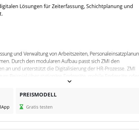
 digitalen Lösungen für Zeiterfassung, Schichtplanung und
.
fassung und Verwaltung von Arbeitszeiten, Personaleinsatzplanu
men. Durch den modularen Aufbau passt sich ZMI den
 an und unterstützt die Digitalisierung der HR-Prozesse. ZMI
 zum Beispiel über stationäre Endgeräte, mobile Endgeräte ode
re und DSGVO-konforme Datenverarbeitung.
PREISMODELL
l
App
Gratis testen
ht eine einfache Schicht- und Urlaubsplanung und erleichtert H
sonalakten und Zugriffskontrollen. Ein breites Spektrum an
 mit Gehaltsabrechnungssystemen und ERP-Lösungen. Für
Verwaltung von Zeiterfassungsdaten und eine gezielte Integratio