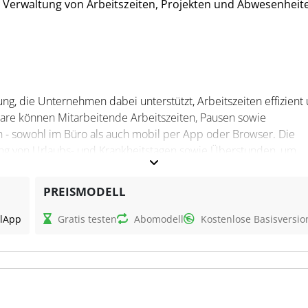
er Verwaltung von Arbeitszeiten, Projekten und Abwesenheit
sung, die Unternehmen dabei unterstützt, Arbeitszeiten effizient
ware können Mitarbeitende Arbeitszeiten, Pausen sowie
- sowohl im Büro als auch mobil per App oder Browser. Die
ng von Urlaubs- und Krankheitstagen sowie Überstunden, um
eitgesetz und die Datenschutzgrundverordnung zu erfüllen. All
chert und sind jederzeit abrufbar.
PREISMODELL
l
App
Gratis testen
Abomodell
Kostenlose Basisversio
 und Verwaltung von Arbeits- und Projektzeiten. Unternehmen
e einen transparenten Überblick über geleistete Arbeitszeiten,
leichtert die Software die Einhaltung gesetzlicher Vorgaben,
 bereitstellt. Steuerfachleuten hilft Clockodo, die Zeiterfassun
e Prozesse zu optimieren.