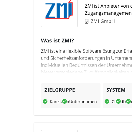
ZMI ist Anbieter von
Zugangsmanagement
ZMI GmbH
Was ist ZMI?
ZMI ist eine flexible Softwarelösung zur Er
und Sicherheitsanforderungen in Unterneh
individuellen Bedürfnissen der Unternehmen
bietet verschiedene Zugriffsmöglichkeiten,
webbasiert, und gewährleistet eine siche
ZIELGRUPPE
SYSTEM
Was kann ZMI?
Kanzleien
Unternehmen
Cloud
Loka
ZMI erfasst Arbeitszeiten präzise, ermöglic
Prozesse durch Funktionen wie digitale Per
Schnittstellen ermöglicht die Integration
Steuerfachleute bietet ZMI eine effiziente 