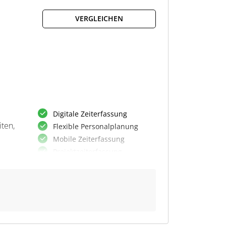
VERGLEICHEN
Digitale Zeiterfassung
iten,
Flexible Personalplanung
Mobile Zeiterfassung
Projektzeiterfassung
en
Elektronische HR-Workflows
Reisekostenmanagement
Zentrales HR-Dashboard
Automat.
Abwesenheitsanträge