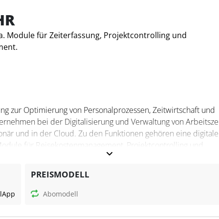
HR
a. Module für Zeiterfassung, Projektcontrolling und
ment.
ng zur Optimierung von Personalprozessen, Zeitwirtschaft und
ternehmen bei der Digitalisierung und Verwaltung von Arbeitsze
onär und in der Cloud. Zu den Funktionen gehören eine digitale
 Module für Reisekostenmanagement, Projektcontrolling und
gungen. Die Software ist flexibel erweiterbar und bietet Lösung
PREISMODELL
l
App
Abomodell
ldung und Optimierung wiederkehrender Personalprozesse wie