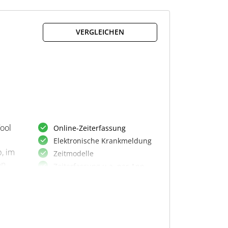
Fehlerprotokollierung
Gleitzeitkontoverwaltung
VERGLEICHEN
t so
Tool
Online-Zeiterfassung
Elektronische Krankmeldung
, im
Zeitmodelle
en
Zeiterfassung u.a. per App
lle
Angabe von Fahr-und
Rüstzeiten
Ermittlung von Zulagen
Schlechtwettererfassung