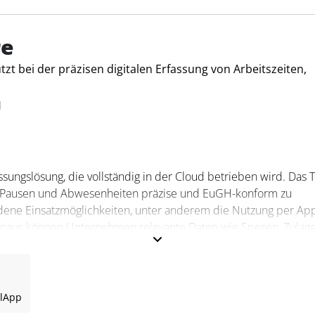
 Schichtplanung. Mit Funktionen wie einem personalisierbaren
stem und der Integration in bestehende Lohn- und
ffizienz und Transparenz im Personalwesen. Für Steuerfachleute
re
rukturierten Arbeitszeit- und Projektabrechnung und erleichter
zt bei der präzisen digitalen Erfassung von Arbeitszeiten,
H
ssungslösung, die vollständig in der Cloud betrieben wird. Das 
, Pausen und Abwesenheiten präzise und EuGH-konform zu
iedene Einsatzmöglichkeiten, unter anderem die Nutzung per App
inaus können Unternehmen relevante Daten wie Spesen, Zulag
urch die flexible Integration verschiedener Zeiterfassungsmode
n Anforderungen der Unternehmen an.
l
App