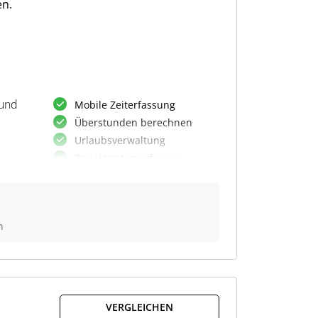
en.
 und
Mobile Zeiterfassung
Überstunden berechnen
Urlaubsverwaltung
Projektzeiten erfassen
e
Automatische Zeitberechnung
Export von Arbeitszeiten
Pausenbuchung
n
Flexible Arbeitszeitmodelle
Berichtserstellung
g
VERGLEICHEN