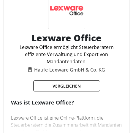
Was kann easybill?
✔ E-Rechnungen versenden und empfangen
✔ Angebote und Lieferscheine
Lexware Office
✔ Mahnwesen
Lexware Office ermöglicht Steuerberatern
effiziente Verwaltung und Export von
✔ E-Commerce Automatisierung
Mandantendaten.
✔ Abo-Rechnungen und weitere Automatisierungen
Haufe-Lexware GmbH & Co. KG
des Rechnungsprozesses
VERGLEICHEN
✔ vorbereitende Buchhaltung per KI inkl.
Belegerfassung
Was ist Lexware Office?
✔ Schnittstellen zu Onlineshops, Marktplätzen und
weitere Integrationen
Lexware Office ist eine Online-Plattform, die
Steuerberatern die Zusammenarbeit mit Mandanten
✔ GoBD- & DSGVO-Konformität
erleichtert. Sie bietet eine zentrale