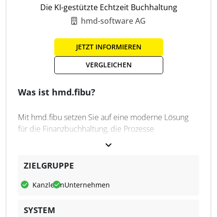
Die KI-gestützte Echtzeit Buchhaltung
Automat. Belegverarbeitung
hmd-software AG
Zahlungsdaten-Export
JETZT INFORMIEREN
VERGLEICHEN
Was ist hmd.fibu?
Mit hmd.fibu setzen Sie auf eine moderne Lösung
für die Finanzbuchhaltung, die Prozesse
automatisiert, Auswertungen in Echtzeit liefert und
perfekt auf die Anforderungen von Steuerkanzleien,
Unternehmen und Buchhaltungsabteilungen
ZIELGRUPPE
abgestimmt ist.
Kanzleien
Unternehmen
hmd.fibu ist die intelligente Software für eine
effiziente, digitale Buchführung – vom Kontoauszug
SYSTEM