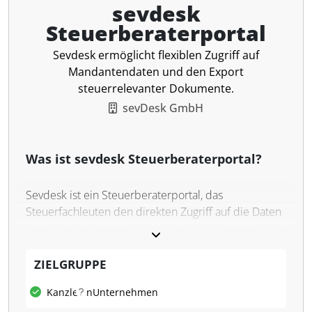
sevdesk
Steuerberaterportal
Sevdesk ermöglicht flexiblen Zugriff auf
Mandantendaten und den Export
steuerrelevanter Dokumente.
sevDesk GmbH
Was ist sevdesk Steuerberaterportal?
Sevdesk ist ein Steuerberaterportal, das
Steuerfachleuten den direkten Zugriff auf die Daten
ihrer Mandanten ermöglicht. Es bietet eine zentrale
Plattform für den Datenexport und die Verwaltung
steuerrelevanter Dokumente, einschließlich Belegen
ZIELGRUPPE
und Buchungsdaten. Die Software ist darauf
Kanzleien
Unternehmen
ausgelegt, den Austausch zwischen Steuerberatern