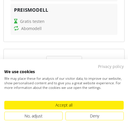
und bietet Exportformate wie ZIP, PDF, CSV und
PREISMODELL
DATEV-kompatible Dateien.
Gratis testen
Was kann mika?
Abomodell
Die Software analysiert Belege, erkennt Fristen und
Fehler, erstellt Steueranmeldungen und
Jahresabschlüsse und unterstützt bei der
Kommunikation mit Behörden. mika ermöglicht
außerdem die Erstellung von Rechnungen, das
Privacy policy
Versenden von Zahlungserinnerungen und die
We use cookies
Übersetzung von Behördenbriefen in eine
We may place these for analysis of our visitor data, to improve our website,
verständliche Sprache. Für Steuerfachleute bietet
show personalised content and to give you a great website experience. For
more information about the cookies we use open the settings.
das Tool durch klare Kontierung, DATEV-Exporte und
automatisierte Prozesse eine verlässliche Grundlage,
Tabula
um Finanzdaten korrekt weiterzuverarbeiten. Beim
Accept all
Tabula automatisiert komplexe Buchungen und
Jahresabschluss unterstützt mika die Erstellung und
verbindet Mandantenprozesse direkt mit DATEV.
No, adjust
Deny
Abgabe für GmbHs und UGs und führt KI-gestützt
durch die notwendigen Schritte.
Tabula GmbH