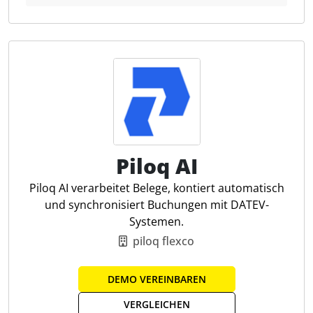
dabei, effizient und präzise zu arbeiten. Außerdem
bietet sie umfangreiche Auswertungs- und
Analysetools, die eine proaktive Beratung der
Mandanten ermöglichen. Die hmd Steuerberater
Komplettlösung ist die ideale Wahl für
Steuerkanzleien, die Wert auf Qualität, top Service,
Zuverlässigkeit und Zeitersparnis legen.
Softwarelösungen für Steuerberater – Effizient,
Piloq AI
digital und automatisiert
Die hmd-software AG bietet eine umfassende
Piloq AI verarbeitet Belege, kontiert automatisch
Lösung für Steuerberater und Wirtschaftsprüfer. Mit
und synchronisiert Buchungen mit DATEV-
einem integrierten Komplettpaket für die
Systemen.
Digitalisierung und Automatisierung von Prozessen
piloq flexco
erleichtert unsere Software die Arbeit in der
Steuerkanzlei oder Wirtschaftsprüfung. Sie sorgt für
DEMO VEREINBAREN
schnellere, effektivere und sichere Abläufe in
Bereichen wie Rechnungswesen, Finanzbuchhaltung,
VERGLEICHEN