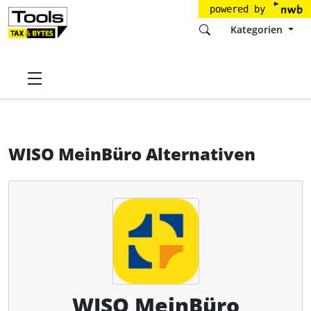
powered by
Kategorien
Startseite
Tools
Buhl Data Service GmbH
WISO MeinBüro
Alternativen
WISO MeinBüro Alternativen
WISO MeinBüro