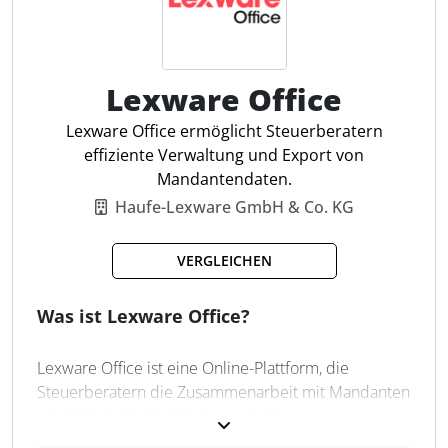
Was kann easybill?
Duplikatcheck
UID-Prüfung
✔ E-Rechnungen versenden und empfangen
✔ Angebote und Lieferscheine
Lexware Office
✔ Mahnwesen
Lexware Office ermöglicht Steuerberatern
effiziente Verwaltung und Export von
✔ E-Commerce Automatisierung
Mandantendaten.
✔ Abo-Rechnungen und weitere Automatisierungen
Haufe-Lexware GmbH & Co. KG
des Rechnungsprozesses
VERGLEICHEN
✔ vorbereitende Buchhaltung per KI inkl.
Belegerfassung
Was ist Lexware Office?
✔ Schnittstellen zu Onlineshops, Marktplätzen und
weitere Integrationen
Lexware Office ist eine Online-Plattform, die
Steuerberatern die Zusammenarbeit mit Mandanten
✔ GoBD- & DSGVO-Konformität
erleichtert. Sie bietet eine zentrale
✔ persönliches Onboarding und Kundensupport
Mandantenverwaltung, über die Steuerberater auf