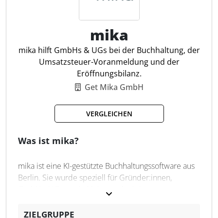
Belegerfassung
Einrichtungsassistent
Datenübernahme
mika
Tagesaktuelle Kennzahlen
mika hilft GmbHs & UGs bei der Buchhaltung, der
Umsatzsteuer-Voranmeldung und der
Eröffnungsbilanz.
Get Mika GmbH
VERGLEICHEN
Was ist mika?
mika ist eine KI-gestützte Buchhaltungssoftware aus
Berlin. Sie wurde speziell für Gründer:innen,
GmbHs, UGs sowie kleine und mittlere
Unternehmen entwickelt. Die Plattform übernimmt
die tägliche Buchhaltung und unterstützt bei
ZIELGRUPPE