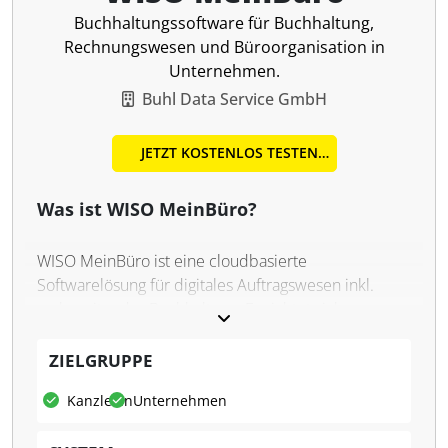
Buchhaltungssoftware für Buchhaltung,
Rechnungswesen und Büroorganisation in
Unternehmen.
Buhl Data Service GmbH
JETZT KOSTENLOS TESTEN
Was ist WISO MeinBüro?
WISO MeinBüro ist eine cloudbasierte
Softwarelösung für digitales Auftragswesen inkl.
vorbereitender Buchhaltung. Es richtet sich an
Kanzleien, Selbstständige und Unternehmen, die
ihre Büroprozesse digitalisieren und optimieren
ZIELGRUPPE
möchten.
Kanzleien
Unternehmen
Was kann WISO MeinBüro?