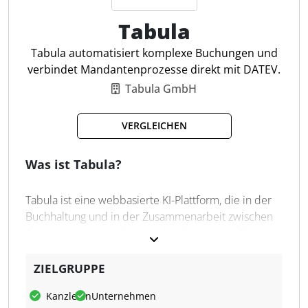
Belegerfassung
E-Rechnungserstellung
Tabula
Datenarchivierung
Tabula automatisiert komplexe Buchungen und
Automat. Belegverarbeitung
verbindet Mandantenprozesse direkt mit DATEV.
Zahlungsdaten-Export
Tabula GmbH
VERGLEICHEN
Was ist Tabula?
Tabula ist eine webbasierte KI-Plattform, die in der
Buchhaltung und in der Zusammenarbeit zwischen
Steuerkanzleien und ihren Mandanten zum Einsatz
kommt. Die Plattform ordnet steuerliche
Sachverhalte, automatisiert komplexe Buchungen
ZIELGRUPPE
und ist auf einen durchgängigen Ablauf bis zur
Kanzleien
Unternehmen
DATEV-Weitergabe ausgerichtet. Für Steuerfachleute