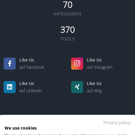
70
KATEGORIEN
370
TOOLS
Like Us
Like Us
auf Facebook
auf Instagram
Like Us
Like Us
auf LinkedIn
auf Xing
Privacy policy
We use cookies