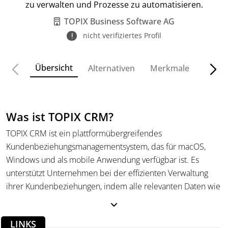
zu verwalten und Prozesse zu automatisieren.
TOPIX Business Software AG
nicht verifiziertes Profil
Übersicht
Alternativen
Merkmale
Funkt
Was ist TOPIX CRM?
TOPIX CRM ist ein plattformübergreifendes
Kundenbeziehungsmanagementsystem, das für macOS,
Windows und als mobile Anwendung verfügbar ist. Es
unterstützt Unternehmen bei der effizienten Verwaltung
ihrer Kundenbeziehungen, indem alle relevanten Daten wie
Adressinformationen, Kontakte und Interaktionen zentral
gespeichert werden. Das System ist modular aufgebaut und
LINKS
ermöglicht eine individuelle Anpassung an die spezifischen