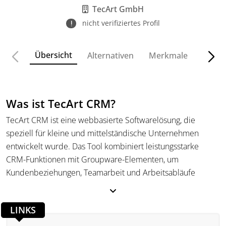
TecArt GmbH
nicht verifiziertes Profil
Übersicht
Alternativen
Merkmale
Funkt
Was ist TecArt CRM?
TecArt CRM ist eine webbasierte Softwarelösung, die
speziell für kleine und mittelständische Unternehmen
entwickelt wurde. Das Tool kombiniert leistungsstarke
CRM-Funktionen mit Groupware-Elementen, um
Kundenbeziehungen, Teamarbeit und Arbeitsabläufe
effizient zu organisieren. Durch ein modulares
Baukastensystem können Unternehmen die Software
LINKS
individuell an ihre Bedürfnisse anpassen und in
bestehende Prozesse integrieren.