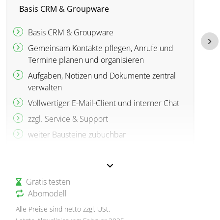
Basis CRM & Groupware
B
Basis CRM & Groupware
Gemeinsam Kontakte pflegen, Anrufe und
Termine planen und organisieren
Aufgaben, Notizen und Dokumente zentral
verwalten
Vollwertiger E-Mail-Client und interner Chat
zzgl. Service & Support
weiter Bausteine zubuchbar
Gratis testen
Abomodell
Alle Preise sind netto zzgl. USt.