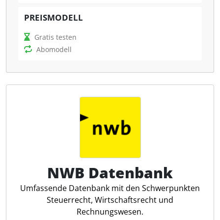
Vertragsmustern und Checklisten bietet es
Steuerkanzleien ein effizientes Werkzeug für die
PREISMODELL
tägliche Mandatsarbeit.
Gratis testen
Abomodell
Persönliche News-Service
Best Search von Stollfuß
Newsletter eNews Steuern
Berechnungsprogramme von juris
NWB Datenbank
Umfassende Datenbank mit den Schwerpunkten
Steuerrecht, Wirtschaftsrecht und
Rechnungswesen.