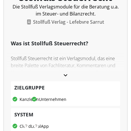
Die Stollfuß Verlagsmodule für die Beratung u.a.
im Steuer- und Bilanzrecht.
Stollfuß Verlag - Lefebvre Sarrut
Was ist Stollfuß Steuerrecht?
Stollfuß Steuerrecht ist ein Verlagsmodul, das eine
breite Palette von Fachliteratur, Kommentaren und
Handbüchern renommierter Autoren im Bereich
des Steuerrechts bereitstellt.
ZIELGRUPPE
Was kann Stollfuß Steuerrecht?
Kanzleien
Unternehmen
Stollfuß Steuerrecht ermöglicht eine fundierte
Beratung, indem es Zugang zu relevanten
SYSTEM
Primärquellen wie Gesetzen und Rechtsprechung
bietet. Mit praxisorientierten Arbeitshilfen wie
Cloud
Lokal
App