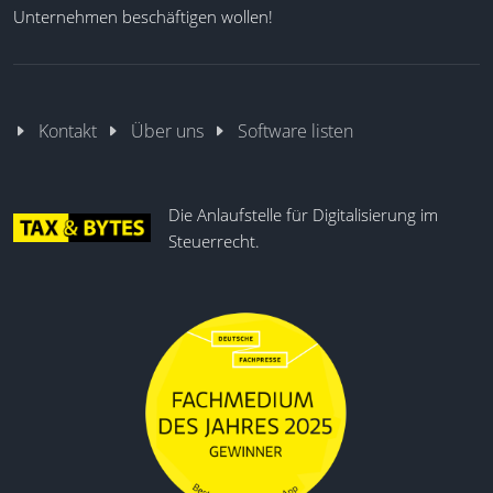
können nachvollzogen werden. Der
Unternehmen beschäftigen wollen!
Funktionsumfang konzentriert sich auf eine effiziente
Informationsbereitstellung, die
Wiederverwendbarkeit von Fachinhalten und eine
strukturierte Weitergabe im Beratungsprozess.
Kontakt
Über uns
Software listen
Volltextsuche
Kombinierte Suchbegriffe
Die Anlaufstelle für Digitalisierung im
PDF mit Kanzleilogo
Steuerrecht.
Mandantenweitergabe
Homepage-Mandantenbereich
Kundenkonto-Zugriff
Aktualisierungshinweise
Zugriff auf alle Merkblätter
Browser-Leseansicht