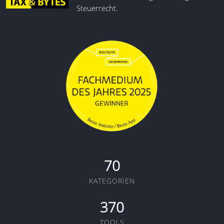
Steuerrecht.
ZUGFeR-Unterstützung
Peppol-Registrierung
HUB-Registrierung
API-Key-Verwaltung
TEST/LIVE-Trennung
70
KATEGORIEN
370
TOOLS