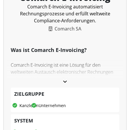
Comarch E-Invoicing automatisiert
Rechnungsprozesse und erfüllt weltweite
Compliance-Anforderungen.
Comarch SA
Was ist Comarch E-Invoicing?
Comarch E-Invoicing ist eine Lösung für den
weltweiten Austausch elektronischer Rechnungen
zwischen Unternehmen, Behörden und Endkunden.
Die Software unterstützt Unternehmen bei der
digitalen Verarbeitung von Eingangs- und
ZIELGRUPPE
Ausgangsrechnungen (AP/AR-Prozesse) und stellt die
Kanzleien
Unternehmen
rechtskonforme Übermittlung gemäß den
Anforderungen verschiedener Länder sicher. Neben
SYSTEM
der Anbindung an nationale Plattformen bietet die
Lösung eine zentrale Verwaltung, Prüfung,