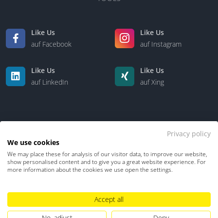
Like Us
Like Us
auf Facebook
auf Instagram
Like Us
Like Us
auf LinkedIn
auf Xing
Privacy policy
We use cookies
We may place these for analysis of our visitor data, to improve our website,
Kontakt
Über uns
show personalised content and to give you a great website experience. For
more information about the cookies we use open the settings.
Datenschutz
Impressum
TDM-Vorbehalt
Accept all
Hinweisgebersystem
Umgang mit KI
No, adjust
Deny