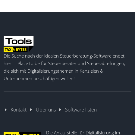
und ZUGFeRD – und prüft Rechnungen bereits vor
der Übermittlung auf Compliance-, Struktur- und
Formatvorgaben. Manuelle Fehler können reduziert,
der Rechnungsaustausch beschleunigt und
verlässlichere Abläufe in der elektronischen
Rechnungsverarbeitung geschaffen werden. Für den
Versand über Peppol berücksichtigt die Lösung die
Die Suche nach der idealen Steuerberatung-Software endet
Registrierung der Rechtseinheit im Netzwerk sowie
hier! – Place to be für Steuerberater und Steuerabteilungen,
die Verwendung einer PEPPOL-Kennung für
Business-Empfänger. So wird eine belastbare
die sich mit Digitalisierungsthemen in Kanzleien &
Grundlage für regelkonforme, automatisierbare B2B-
Unternehmen beschäftigen wollen!
E-Rechnungsprozesse in Europa geschaffen.
Dokumentierte E-Rechnungs-API
Kontakt
Über uns
Software listen
Rechnungserstellung
Rechnungsübermittlung
Formatvalidierung
Die Anlaufstelle für Digitalisierung im
XRechnung-Unterstützung