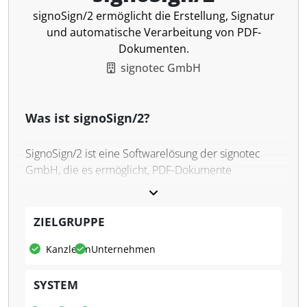
signoSign/2 ermöglicht die Erstellung, Signatur
und automatische Verarbeitung von PDF-
Dokumenten.
signotec GmbH
Was ist signoSign/2?
SignoSign/2 ist eine Softwarelösung der signotec
GmbH, die es ermöglicht, PDF-Dokumente
elektronisch zu erstellen, handschriftlich zu
unterzeichnen und automatisch
weiterzuverarbeiten. Die Software unterstützt
ZIELGRUPPE
signotec Unterschriftenpads, Windows Tablet-PCs
Kanzleien
Unternehmen
sowie Android und iOS Mobilgeräte, wodurch eine
flexible Digitalisierung von Unterschriften möglich
SYSTEM
wird. Die Lösung ist konform mit ISO-Standard und
der europäischen eIDAS-Verordnung, dadurch sind