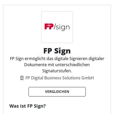
Erinnerungen verschicken und Benachrichtigungen
erhalten, sobald ein Dokument unterschrieben
wurde. Die Software lässt sich in verschiedene
Business-Tools wie Microsoft 365 und Salesforce
integrieren, wodurch Steuerfachleute die
Unterschriftsprozesse direkt in ihre bestehenden
Arbeitsabläufe einfügen können.
FP Sign
Online-Signatur Flexibilität
FP Sign ermöglicht das digitale Signieren digitaler
Rechtsgültige Unterschriften
Dokumente mit unterschiedlichen
Benachrichtigungen
Signaturstufen.
Erinnerungen
FP Digital Business Solutions GmbH
Verschiedene Signaturtypen
Globale Rechtskonformität
VERGLEICHEN
Nachverfolgung & Verwaltung
Wiederverwendbare Templates
Was ist FP Sign?
Eigenes Branding