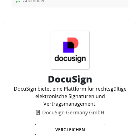
verwalten. Die Software ermöglicht das Versenden
Abomodell
mehrerer Dokumente an verschiedene
Unterzeichner, speichert signierte Dateien
automatisch in DATEV und erfordert keine
Registrierung oder spezielle Hardware für
Mandanten. Durch die Integration in Microsoft
Teams und Power Automate lassen sich
Signaturprozesse effizient in bestehende Workflows
einbinden.
DocuSign
MultiSign
Unterschriftenmappe
DocuSign bietet eine Plattform für rechtsgültige
Vorlagen
elektronische Signaturen und
Individuelles, anpassbares CI
Vertragsmanagement.
Exchange Online
DocuSign Germany GmbH
Power Automate Connector
Vor-Ort-Unterschriften
VERGLEICHEN
Vertreterregelungen