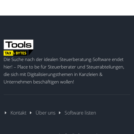
kann Steuerfachleuten dabei helfen, ihre
Arbeitsabläufe effizienter zu gestalten.
Qualifizierte E-Signatur
Mobile Fernsignatur
Automatisierte Workflows
Integration in Drittsysteme
Stapelsignatur
Die Suche nach der idealen Steuerberatung-Software endet
Customised Branding
hier! – Place to be für Steuerberater und Steuerabteilungen,
Echtzeit Signaturstatus
die sich mit Digitalisierungsthemen in Kanzleien &
Benachrichtigungsfunktion
Unternehmen beschäftigen wollen!
Kontakt
Über uns
Software listen