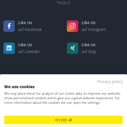
TOOLS
Like Us
Like Us
auf Facebook
auf Instagram
Like Us
Like Us
auf LinkedIn
auf Xing
Privacy policy
We use cookies
We may place these for analysis of our visitor data, to improve our website,
Kontakt
Über uns
show personalised content and to give you a great website experience. For
more information about the cookies we use open the settings.
Datenschutz
Impressum
TDM-Vorbehalt
Accept all
Hinweisgebersystem
Umgang mit KI