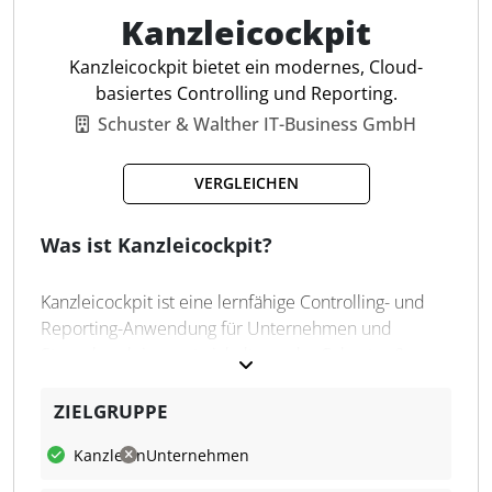
Auswertung Personalkosten
Kanzleicockpit
Auswertung Gesamtkosten
Individualisierung
Kanzleicockpit bietet ein modernes, Cloud-
Präsentationen erstellen
basiertes Controlling und Reporting.
Bilanzplanung
Schuster & Walther IT-Business GmbH
Editor
Analyse-Modul
VERGLEICHEN
Verwaltung
Was ist Kanzleicockpit?
Kanzleicockpit ist eine lernfähige Controlling- und
Reporting-Anwendung für Unternehmen und
Steuerkanzleien, entwickelt von der Schuster &
Walther IT-Business GmbH. Die Software ermöglicht
es Kanzleien, ihr Unternehmen mit modernen
ZIELGRUPPE
Auswertungen zu steuern. Die wichtigsten
Kanzleien
Unternehmen
Kennzahlen werden übersichtlich visualisiert und
sind dank automatischer Datenabholung stets aktuell