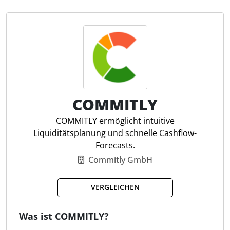
Personal- und das Controlling-Cockpit, der
Steuerzahlungskalender, das Frühwarnsystem und
der Maßnahmenplan ermöglichen eine strukturierte
und digitale Zusammenarbeit. Für Steuerfachleute
ergibt sich daraus ein direkter Nutzen: Sie können
ihre Mandanten fundiert beraten, Risiken frühzeitig
erkennen und ihre Leistungen nachvollziehbar
darstellen.
COMMITLY
COMMITLY ermöglicht intuitive
Steuerzahlungsradar
Liquiditätsplanung und schnelle Cashflow-
Kanzlei-Monitoring
Forecasts.
Dashboard-Pinnwand
Commitly GmbH
Personalcockpit
Controllingcockpit
VERGLEICHEN
Frühwarnsystem
Maßnahmenplan
Was ist COMMITLY?
Unternehmensplanung
Vertragswächter