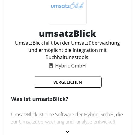
Dashboards bietet finban umfassende Einblicke in
Finanzkennzahlen, die entscheidungsrelevante
Informationen liefern.
umsatzBlick
Liquiditätsplanung
Szenarien & Prognosen
UmsatzBlick hilft bei der Umsatzüberwachung
Budgetplanung
und ermöglicht die Integration mit
Analysen & Berichte
Buchhaltungstools.
Integrationen
Hybric GmbH
Tägliche Cashflow-Übersicht
Echtzeit-Update des Cashflows
VERGLEICHEN
Automatische Kategorisierung
Integration von 3.400+ Banken
Was ist umsatzBlick?
UmsatzBlick ist eine Software der Hybric GmbH, die
zur Umsatzüberwachung und -analyse entwickelt
wurde. Die Anwendung ermöglicht es, beliebig viele