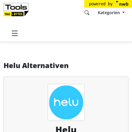
powered by
Kategorien
Startseite
Tools
Helu.io GmbH
Helu
Alternativen
Helu Alternativen
Helu