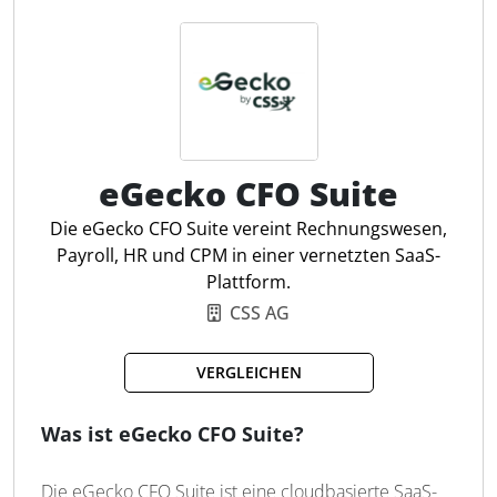
ermöglicht, den Cashflow für bis zu zehn Wochen im
Voraus zu planen und schnell auf Veränderungen zu
reagieren. Steuerfachleuten hilft FinanzFranz für die
finanzielle Stabilität ihrer Mandanten.
Echtzeit-Liquiditätsübersicht
eGecko CFO Suite
Drag-and-Drop Zahlungsplanung
Autom. Ein-/Ausgabenverwaltung
Die eGecko CFO Suite vereint Rechnungswesen,
Fälligkeiten im Blick behalten
Payroll, HR und CPM in einer vernetzten SaaS-
Grafische Finanzdarstellung
Plattform.
Excel-Exportfunktion
CSS AG
Kontostand-Überwachung
Zahlungen flexibel anpassen
VERGLEICHEN
Berichte als PDF exportieren
Integrierte Vorlage
Was ist eGecko CFO Suite?
Die eGecko CFO Suite ist eine cloudbasierte SaaS-