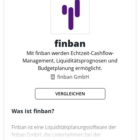
treffen können, unabhängig davon, ob sie sich in der
Kanzlei oder im Homeoffice befinden.
Kanzlei-Dashboards
Automatisiertes Controlling
finban
Kapazitätsplanung
Zeiterfassung
Mit finban werden Echtzeit-Cashflow-
DATEV EO comfort
Management, Liquiditätsprognosen und
Frühwarnsystem
Budgetplanung ermöglicht.
finban GmbH
VERGLEICHEN
Was ist finban?
Finban ist eine Liquiditätsplanungssoftware der
finban GmbH, die Unternehmen bei der