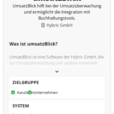
UmsatzBlick hilft bei der Umsatzüberwachung
und ermöglicht die Integration mit
Buchhaltungstools.
Hybric GmbH
Was ist umsatzBlick?
UmsatzBlick ist eine Software der Hybric GmbH, die
zur Umsatzüberwachung und -analyse entwickelt
wurde. Die Anwendung ermöglicht es, beliebig viele
Dashboards mit unterschiedlichen Perspektiven zu
erstellen, die speziell auf einzelne Kunden, Produkte
ZIELGRUPPE
oder Zeiträume zugeschnitten sind. Mit fünf
Kanzleien
Unternehmen
Diagrammarten, zehn dynamischen Zeiträumen und
unzähligen Filtermöglichkeiten bietet umsatzBlick
SYSTEM
eine flexible und individuelle Nutzung. Die moderne
Benutzeroberfläche ist responsiv und auf allen