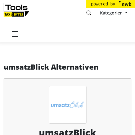
powered by
Kategorien
Startseite
Tools
Hybric GmbH
umsatzBlick
Alternativen
umsatzBlick Alternativen
umsatzBlick