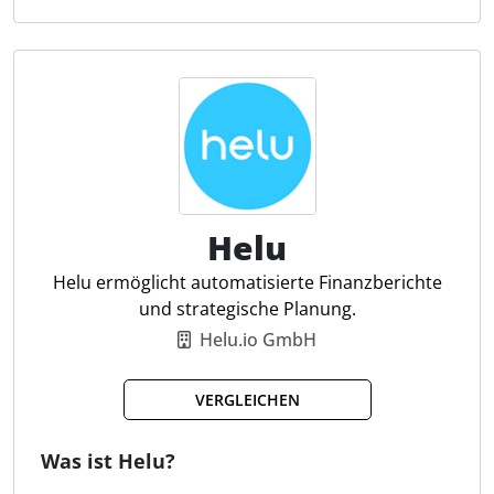
billbox digitalisiert das Kreditorenmanagement und
vereinfacht so die vorbereitende Buchführung,
indem es Arbeitsprozesse beschleunigt und
effizienter gestaltet. Die Software bietet Funktionen
wie Echtzeit-Kontrolle, Einkaufsanalysen und die
Verwaltung von Skonto und Reisekosten.
Steuerfachleute profitieren von der verbesserten
Übersicht und Kontrolle ihrer Transaktionen, da die
Software eine präzise und sichere
Helu
Datenverarbeitung gewährleistet.
Helu ermöglicht automatisierte Finanzberichte
und strategische Planung.
Autom. kaufmännischer Prozesse
Helu.io GmbH
Digitalisierung
Business Partner Management
VERGLEICHEN
Workflow
Reporting
Controlling
Was ist Helu?
Kostenkontrolle