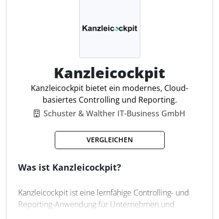
Unternehmensperformance. Helu unterstützt die
Erstellung von Budget- und Ist-Vergleichen sowie
individuellen Szenarien für fundierte
Entscheidungen. Dank der konsolidierten Ansicht
von Tochterunternehmen können alle Stakeholder
jederzeit aktuelle und genaue Finanzdaten einsehen.
Kanzleicockpit
Kanzleicockpit bietet ein modernes, Cloud-
Smarte Analyse
basiertes Controlling und Reporting.
Anpassbare Dashboards
Schuster & Walther IT-Business GmbH
Gemeinsames Reporting
Individuelle Szenarien
VERGLEICHEN
Risikomanagement
Pivot-Modus
Was ist Kanzleicockpit?
Reporting Vorlagen
Kollaborative Budgetplanung
Kanzleicockpit ist eine lernfähige Controlling- und
Reporting-Anwendung für Unternehmen und
Steuerkanzleien, entwickelt von der Schuster &