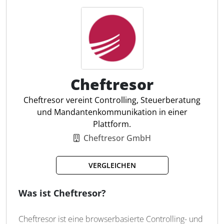
definieren und in Echtzeit abzugleichen. Mit
detaillierten Analysen, Berichten und intelligenten
Dashboards bietet finban umfassende Einblicke in
Finanzkennzahlen, die entscheidungsrelevante
Informationen liefern.
Cheftresor
Liquiditätsplanung
Szenarien & Prognosen
Cheftresor vereint Controlling, Steuerberatung
Budgetplanung
und Mandantenkommunikation in einer
Analysen & Berichte
Plattform.
Integrationen
Cheftresor GmbH
Tägliche Cashflow-Übersicht
Echtzeit-Update des Cashflows
VERGLEICHEN
Automatische Kategorisierung
Integration von 3.400+ Banken
Was ist Cheftresor?
Cheftresor ist eine browserbasierte Controlling- und