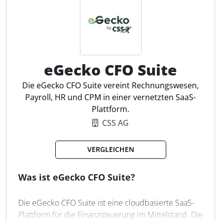
der Maßnahmenplan ermöglichen eine strukturierte
und digitale Zusammenarbeit. Für Steuerfachleute
ergibt sich daraus ein direkter Nutzen: Sie können
ihre Mandanten fundiert beraten, Risiken frühzeitig
erkennen und ihre Leistungen nachvollziehbar
darstellen.
eGecko CFO Suite
Die eGecko CFO Suite vereint Rechnungswesen,
Steuerzahlungsradar
Payroll, HR und CPM in einer vernetzten SaaS-
Kanzlei-Monitoring
Plattform.
Dashboard-Pinnwand
CSS AG
Personalcockpit
Controllingcockpit
VERGLEICHEN
Frühwarnsystem
Maßnahmenplan
Was ist eGecko CFO Suite?
Unternehmensplanung
Vertragswächter
Die eGecko CFO Suite ist eine cloudbasierte SaaS-
Kalenderfunktionen
Plattform für die Finanzsteuerung im Mittelstand. Die