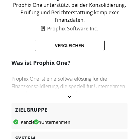
Zwischengewinn-Eliminierung
Prophix One unterstützt bei der Konsolidierung,
Automatisierter Datenimport
Prüfung und Berichterstattung komplexer
Integrierte Cashflow-Rechnung
Finanzdaten.
Buchung latenter Steuern
Prophix Software Inc.
Stufenweise Konsolidierung
Abbildung Konzernstruktur
VERGLEICHEN
Excel- und Web-Frontend
Was ist Prophix One?
Prophix One ist eine Softwarelösung für die
Finanzkonsolidierung, die speziell für Unternehmen
entwickelt wurde, die Finanzdaten aus
unterschiedlichen Quellen und Einheiten
zusammenführen müssen. Die Anwendung
ZIELGRUPPE
automatisiert zentrale Prozesse der
Kanzleien
Unternehmen
Finanzberichterstattung wie Währungsumrechnung,
Eliminierung und Abstimmung und unterstützt die
SYSTEM
Einhaltung internationaler