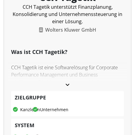
CCH Tagetik unterstützt Finanzplanung,
Konsolidierung und Unternehmenssteuerung in
einer Lösung.
Wolters Kluwer GmbH
Was ist CCH Tagetik?
CCH Tagetik ist eine Softwarelösung für Corporate
Performance Management und Business
Intelligence. Die Lösung wurde entwickelt, um den
spezifischen Anforderungen von
Holdinggesellschaften, Finanzabteilungen und
ZIELGRUPPE
operativen Einheiten gerecht zu werden. Die
Kanzleien
Unternehmen
Software stellt eine einheitliche Plattform für
strategische und operative Planung,
SYSTEM
Finanzberichterstattung, Konsolidierung und internes
Berichtswesen bereit. Durch die Integration von