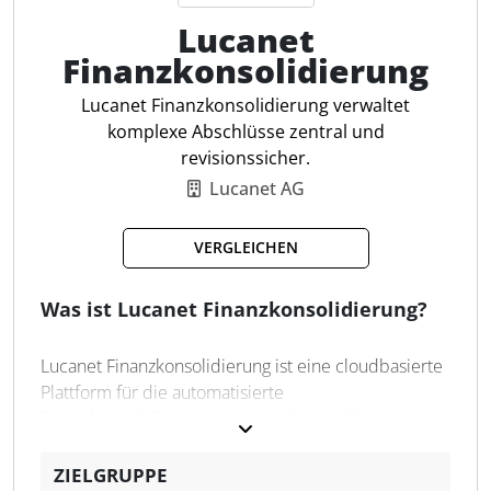
Gesamtüberblick über die Unternehmenssituation
Lucanet
und eine Entlastung des Arbeitsalltags.
Finanzkonsolidierung
Lucanet Finanzkonsolidierung verwaltet
Schuldenkonsolidierung
komplexe Abschlüsse zentral und
Währungsumrechnung
revisionssicher.
Goodwill-Verrechnung
Lucanet AG
Automatisierte Workflows
Intercompany-Abstimmung
VERGLEICHEN
Segment-Berichterstattung
Aufwands-/Ertragsabgleich
Was ist Lucanet Finanzkonsolidierung?
Anpassungsbuchungen
Kapital-Konsolidierung
Prüfpfade & Dokumentation
Lucanet Finanzkonsolidierung ist eine cloudbasierte
Plattform für die automatisierte
Finanzkonsolidierung in Unternehmen. Sie ersetzt
manuelle und fehleranfällige Prozesse durch eine
vollständig digitalisierte Lösung, die sowohl die
ZIELGRUPPE