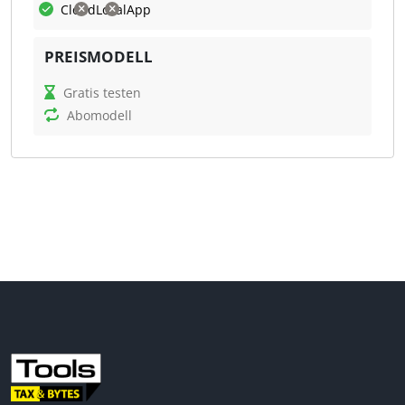
Cloud
Lokal
App
Was kann DESTOreport?
PREISMODELL
Mit DESTOreport können Finanzberichte nach HGB,
IFRS und anderen Rahmenwerken erstellt und
Gratis testen
konsolidiert werden. Die Software bietet eine
Abomodell
vorkonfigurierte Berichtsstruktur, unterstützt den
Import großer Datenmengen und ermöglicht die
manuelle Erfassung von Konsolidierungsbuchungen.
Ein integrierter Report-Builder hilft bei der
Erstellung aussagekräftiger Berichte, die als Excel-
oder Word-Dokumente exportiert werden können.
Steuerfachleute profitieren von einer effizienten
Alternative zu herkömmlichen
Tabellenkalkulationsprogrammen und einer
flexiblen, cloudbasierten Nutzung.
Automatisierte Konsolidierung
Indiv. Berichtsstrukturen