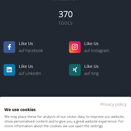
370
TOOLS
Like Us
Like Us
auf Facebook
auf Instagram
Like Us
Like Us
auf LinkedIn
auf Xing
Privacy policy
We use cookies
We may place these for analysis of our visitor data, to improve our website,
Kontakt
Über uns
show personalised content and to give you a great website experience. For
more information about the cookies we use open the settings.