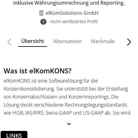
inklusive Währungsumrechnung und Reporting.
elKomSolutions GmbH
nicht verifiziertes Profil
Übersicht
Alternativen
Merkmale
Funkt
Was ist elKomKONS?
elKomKONS ist eine Softwarelösung für die
Konzernkonsolidierung. Sie unterstützt bei der Erstellung
von Konzernabschlüssen und Konzernreportings. Die
Lösung deckt verschiedene Rechnungslegungsstandards
wie HGB, IAS/IFRS, Swiss-GAAP und US-GAAP ab. Sie wird
von kleinen, mittleren und international tätigen
Unternehmen eingesetzt und basiert auf IBM Planning
LINKS
Analytics TM1 und Microsoft Excel als Frontend.