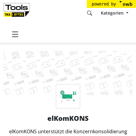
powered by
Kategorien
Startseite
Tools
elKomSolutions GmbH
elKomKONS
elKomKONS
elKomKONS unterstützt die Konzernkonsolidierung