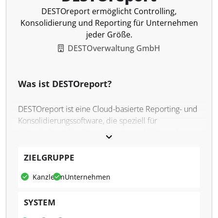
DESTOreport ermöglicht Controlling,
Konsolidierung und Reporting für Unternehmen
jeder Größe.
DESTOverwaltung GmbH
Was ist DESTOreport?
DESTOreport ist eine Cloud-basierte Reporting- und
Konsolidierungssoftware, die speziell für
Wirtschaftsprüfer, Steuerberater und Unternehmen
entwickelt wurde. Die Software ermöglicht die
Erstellung von Konzernabschlüssen und
ZIELGRUPPE
Controllingberichten durch den Import von
Kanzleien
Unternehmen
Buchhaltungsdaten aus unterschiedlichen Systemen.
Die Software ist mandantenfähig und erlaubt die
SYSTEM
strukturierte Verwaltung von Unternehmensgruppen
mit individuellen Benutzerrechten.