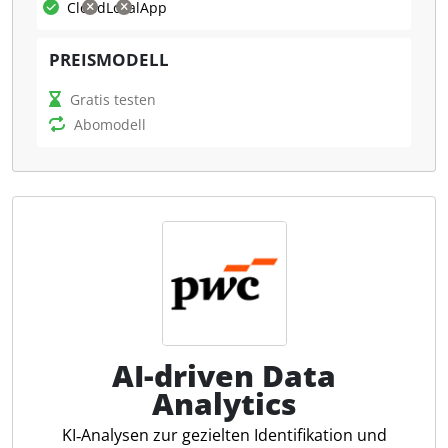
Cloud
Lokal
App
Was kann DESTOreport?
PREISMODELL
Mit DESTOreport können Finanzberichte nach HGB,
IFRS und anderen Rahmenwerken erstellt und
Gratis testen
konsolidiert werden. Die Software bietet eine
Abomodell
vorkonfigurierte Berichtsstruktur, unterstützt den
Import großer Datenmengen und ermöglicht die
manuelle Erfassung von Konsolidierungsbuchungen.
Ein integrierter Report-Builder hilft bei der
Erstellung aussagekräftiger Berichte, die als Excel-
oder Word-Dokumente exportiert werden können.
Steuerfachleute profitieren von einer effizienten
Alternative zu herkömmlichen
Tabellenkalkulationsprogrammen und einer
flexiblen, cloudbasierten Nutzung.
AI-driven Data
Analytics
Automatisierte Konsolidierung
KI‑Analysen zur gezielten Identifikation und
Indiv. Berichtsstrukturen