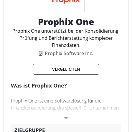
Integrierte Währungsumrechnung
Konzernabschlüsse nach HGB
Prophix One
Buchungserfassung & Journal
Zwischengewinn-Eliminierung
Prophix One unterstützt bei der Konsolidierung,
Automatisierter Datenimport
Prüfung und Berichterstattung komplexer
Integrierte Cashflow-Rechnung
Finanzdaten.
Buchung latenter Steuern
Prophix Software Inc.
Stufenweise Konsolidierung
Abbildung Konzernstruktur
VERGLEICHEN
Excel- und Web-Frontend
Was ist Prophix One?
Prophix One ist eine Softwarelösung für die
Finanzkonsolidierung, die speziell für Unternehmen
entwickelt wurde, die Finanzdaten aus
unterschiedlichen Quellen und Einheiten
zusammenführen müssen. Die Anwendung
ZIELGRUPPE