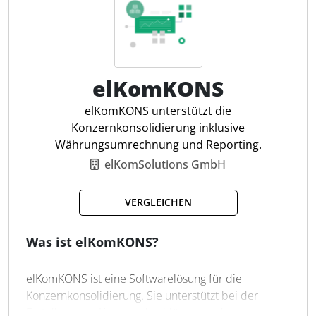
reduziert Fehlerquellen, sichert die Datenintegrität
und ermöglicht eine gesetzeskonforme und
revisionssichere Berichterstattung. Für
Steuerfachleute ergibt sich daraus ein klarer
Gesamtüberblick über die Unternehmenssituation
elKomKONS
und eine Entlastung des Arbeitsalltags.
elKomKONS unterstützt die
Konzernkonsolidierung inklusive
Schuldenkonsolidierung
Währungsumrechnung und Reporting.
Währungsumrechnung
elKomSolutions GmbH
Goodwill-Verrechnung
Automatisierte Workflows
VERGLEICHEN
Intercompany-Abstimmung
Segment-Berichterstattung
Was ist elKomKONS?
Aufwands-/Ertragsabgleich
Anpassungsbuchungen
elKomKONS ist eine Softwarelösung für die
Kapital-Konsolidierung
Konzernkonsolidierung. Sie unterstützt bei der
Prüfpfade & Dokumentation
Erstellung von Konzernabschlüssen und