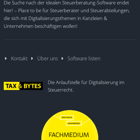
Die Suche nach der idealen Steuerberatung-Software endet
abgestimmte Finanzdaten sowie eine verbesserte
hier! – Place to be für Steuerberater und Steuerabteilungen,
Steuerung komplexer Konzernstrukturen.
die sich mit Digitalisierungsthemen in Kanzleien &
Unternehmen beschäftigen wollen!
Automatisierter Abschluss
Vertikale Analyse
Szenarienplanung
Rechnungsanalyse
Kontakt
Über uns
Software listen
Währungsumrechnung
Transaktionszuteilung
Periodenabschluss prüfen
Die Anlaufstelle für Digitalisierung im
Intercompany-Abgleich
Steuerrecht.
IFRS 16 Vertragsverwaltung
Automatisierte Umgliederung