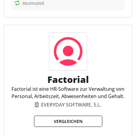
Fachleuten austauschen. Personio bietet Ihnen als
Abomodell
Steuerkanzlei laut Hersteller, die Möglichkeit, Ihre
HR-Prozesse zu optimieren und so mehr Zeit für
strategische Aufgaben zu verwenden.
Zeiterfassung
Abwesenheiten
HR Helpdesk
Digitale Personalakte
On-/ Offboarding
Factorial
Whistleblowing
Factorial ist eine HR-Software zur Verwaltung von
Personal, Arbeitszeit, Abwesenheiten und Gehalt.
EVERYDAY SOFTWARE, S.L.
VERGLEICHEN