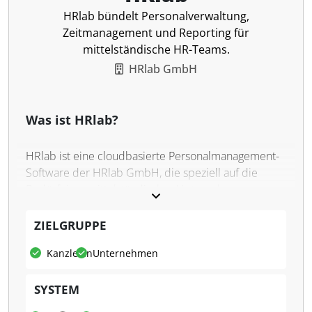
HRlab bündelt Personalverwaltung,
Zeitmanagement und Reporting für
mittelständische HR-Teams.
HRlab GmbH
Was ist HRlab?
HRlab ist eine cloudbasierte Personalmanagement-
Software der HRlab GmbH, die speziell auf die
Bedürfnisse mittelständischer Unternehmen
zugeschnitten ist. Der Einsatzbereich umfasst
zentrale Mitarbeiterverwaltung, digitale
ZIELGRUPPE
Personalakten, Dokumentenmanagement, Zeit- und
Kanzleien
Unternehmen
Abwesenheitsprozesse, Bewerbermanagement,
Personalentwicklung sowie analytische
SYSTEM
Auswertungen. HRlab bildet HR-Daten und
operative Abläufe in einer integrierten Plattform ab.