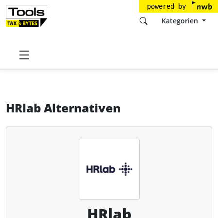
powered by
Kategorien
Startseite
Tools
HRlab GmbH
HRlab
Alternativen
HRlab Alternativen
HRlab