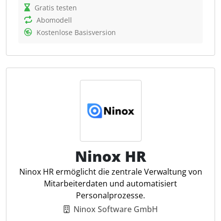
lassen sich unkompliziert in deine Prozesse
Gratis testen
integrieren.
Abomodell
Kostenlose Basisversion
Auszug der Funktionen von taxado:
Employer Branding-Profil mit
Bewertungsfunktion, Job-Shorts und Kanzlei-
Videos
Jobinserate mit automatischer Verteilung auf
Jobbörsen, LinkedIn, Google usw.
KI-gesteuerte "Magic Ads" für zielgenaue
Werbeanzeigen für Jobinserate
Whitelabel-Karriereseite und Website-Plugin
Ninox HR
für offene Stellen
Ninox HR ermöglicht die zentrale Verwaltung von
Bewerber-Management-System (ATS)
Mitarbeiterdaten und automatisiert
KI-Assistent zur Vorqualifizierung von
Personalprozesse.
Bewerbungen (Chat-Bot) und
Ninox Software GmbH
Inseratoptimierung