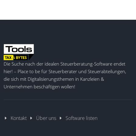
Management. Steuerfachleute profitieren von einer
rechtssicheren und effizienten Lösung, die ihnen
den Zugriff auf eine globale Belegschaft erleichtert.
Int. HR-Unterstützung
Arbeitsverträge erstellen
Globale Gehaltsabrechnung
Globale Mitarbeiterverwaltung
Die Suche nach der idealen Steuerberatung-Software endet
Zentrale Plattform
hier! – Place to be für Steuerberater und Steuerabteilungen,
Regionale Einstellungen
die sich mit Digitalisierungsthemen in Kanzleien &
Globale Onboarding-Lösungen
Unternehmen beschäftigen wollen!
Compliance in 160+ Ländern
Flexible Mitarbeiter-Vorteile
Automat. Dokumentenablage
Kontakt
Über uns
Software listen