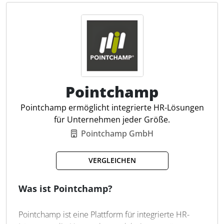
bestehende Systeme und der hohen Anpassbarkeit
an spezifische Kanzlei- und
Unternehmensanforderungen.
Bewerbermanagement
Digitale Personalakte
Automatisierte Workflows
Pointchamp
Multiposting von Stellen
Self-Service für Mitarbeiter
Pointchamp ermöglicht integrierte HR-Lösungen
Zeitwirtschaft & Zeiterfassung
für Unternehmen jeder Größe.
Talentmanagement
Pointchamp GmbH
E-Learning & Schulungen
KI-gestützte HR-Prozesse
VERGLEICHEN
Analyse & Reporting
Was ist Pointchamp?
Pointchamp ist eine Plattform für integrierte HR-