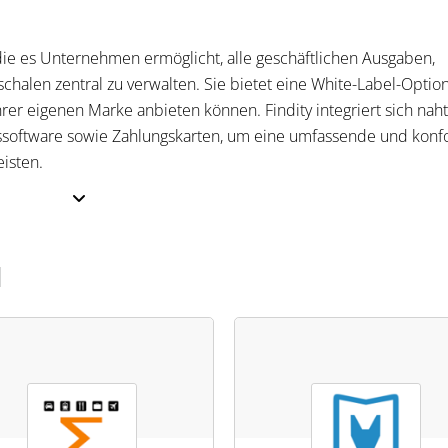
ie es Unternehmen ermöglicht, alle geschäftlichen Ausgaben,
halen zentral zu verwalten. Sie bietet eine White-Label-Option
er eigenen Marke anbieten können. Findity integriert sich naht
software sowie Zahlungskarten, um eine umfassende und kon
isten.
senmanagement, indem es Belege scannt, Ausgaben in Echtzeit ve
N
s unterstützt Unternehmen bei der Verwaltung von
ter Berücksichtigung der aktuellen Vorschriften. Für Steuerfach
ne optimierte Ausgabenverwaltung, was zu einer effizienteren un