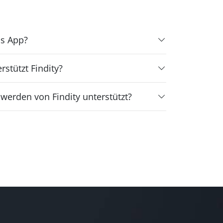
ls App?
stützt Findity?
 werden von Findity unterstützt?