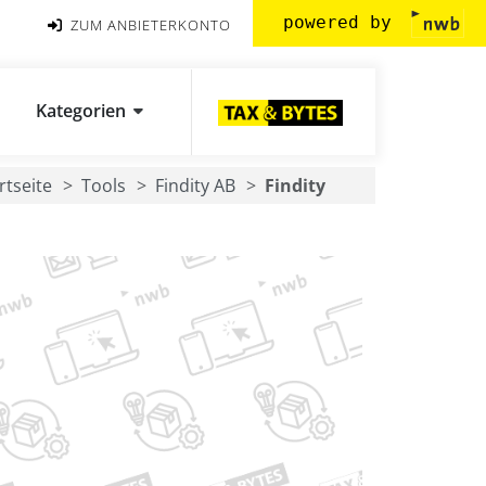
powered by
ZUM ANBIETERKONTO
Kategorien
rtseite
Tools
Findity AB
Findity