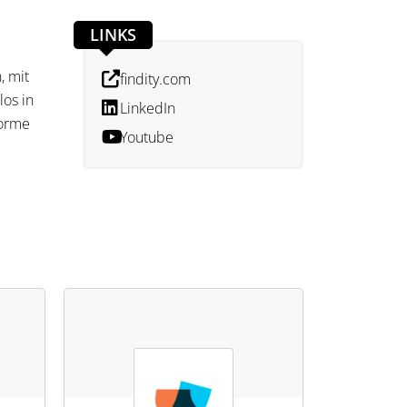
LINKS
, mit
findity.com
los in
LinkedIn
forme
Youtube
rfolgt
leute
d