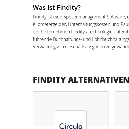
Was ist Findity?
Findity ist eine Spesenmanagement-Software, d
Kilometergelder, Unterhaltungskosten und Pausc
der Unternehmen Finditys Technologie unter ihr
führende Buchhaltungs- und Lohnbuchhaltungs
Verwaltung von Geschäftsausgaben zu gewährle
Was kann Findity?
Findity automatisiert und vereinfacht das Spe
FINDITY ALTERNATIVE
und automatische Berechnungen durchführt. E
Kilometerleistungen und Tagesgeldern, stets un
bietet Findity erhebliche Zeitersparnis und ei
genaueren Buchhaltung führt.