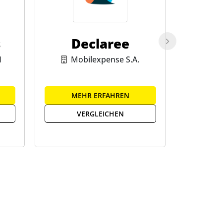
s
Declaree
H
Mobilexpense S.A.
MEHR ERFAHREN
ME
VERGLEICHEN
V