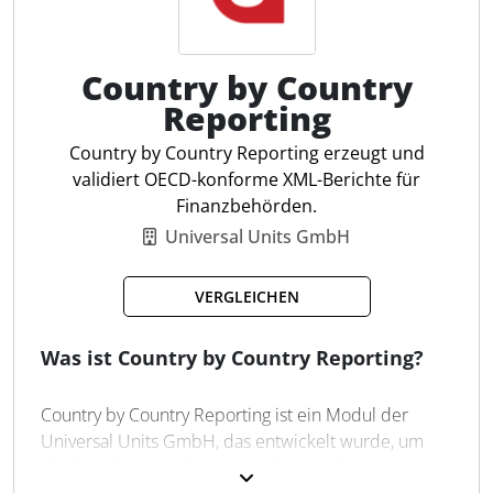
profitieren von einer effizienten Verwaltung und
standardisierten Berichten, die die
Unternehmenssteuerung unterstützen.
Country by Country
Reporting
Datenerfassung und -analyse
Country by Country Reporting erzeugt und
Zentralisierte Datenablage
validiert OECD-konforme XML-Berichte für
Standardisierte Berichte
Finanzbehörden.
Prozessmanagement
Universal Units GmbH
Überwachung
Verrechnungspreisdokumentation
VERGLEICHEN
Transaktion
Reporting
Was ist Country by Country Reporting?
Country by Country Reporting ist ein Modul der
Universal Units GmbH, das entwickelt wurde, um
die Erstellung von Country by Country Reports im