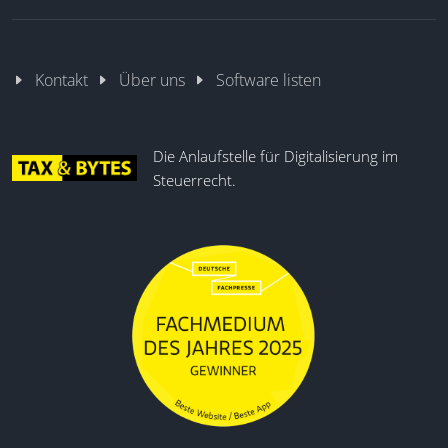
Transfer Price Targets
Transfer Price Adjustments
Kontakt
Über uns
Software listen
Gegenpartei-Anpassungen
FX-Raten-Verwaltung
Margenberechnung
Die Anlaufstelle für Digitalisierung im
Varianzberechnung
Steuerrecht.
Zielmargenpflege
Offset-Kontenpflege
Entitätenverwaltung
Segmentierungsregeln