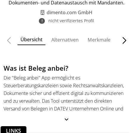
Dokumenten- und Datenaustausch mit Mandanten.
dimento.com GmbH
nicht verifiziertes Profil
Übersicht
Alternativen
Merkmale
Funkt
Was ist Beleg anbei?
Die "Beleg anbei" App ermöglicht es
Steuerberatungskanzleien sowie Rechtsanwaltskanzleien,
Dokumente sicher und effizient digital zu kommunizieren
und zu verwalten. Das Tool unterstützt den direkten
Versand von Belegen in DATEV Unternehmen Online und
DATEV Meine Steuern und ermöglicht kontaktloses
Arbeiten, was insbesondere während der Pandemie von
LINKS
großem Vorteil ist. Die App passt sich individuell dem