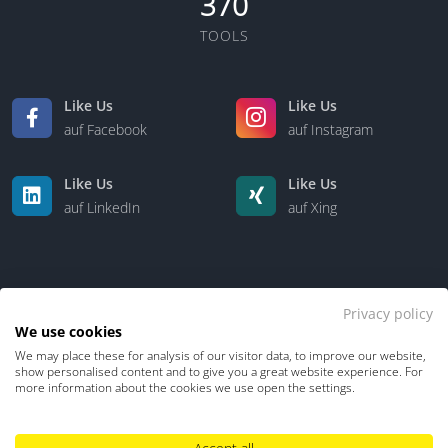
370
TOOLS
Like Us
Like Us
auf Facebook
auf Instagram
Like Us
Like Us
auf LinkedIn
auf Xing
Privacy policy
We use cookies
We may place these for analysis of our visitor data, to improve our website,
Kontakt
Über uns
show personalised content and to give you a great website experience. For
more information about the cookies we use open the settings.
Datenschutz
Impressum
TDM-Vorbehalt