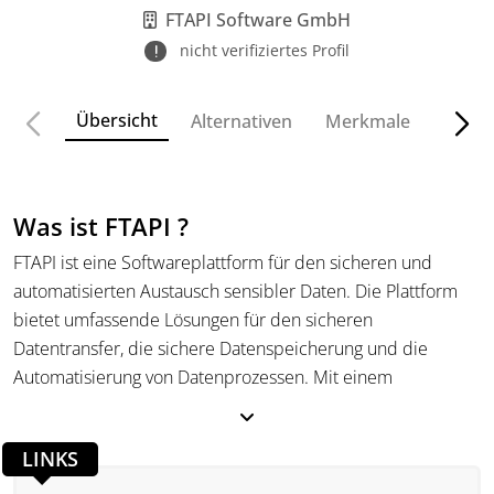
FTAPI Software GmbH
nicht verifiziertes Profil
Übersicht
Alternativen
Merkmale
Funkt
Was ist FTAPI ?
FTAPI ist eine Softwareplattform für den sicheren und
automatisierten Austausch sensibler Daten. Die Plattform
bietet umfassende Lösungen für den sicheren
Datentransfer, die sichere Datenspeicherung und die
Automatisierung von Datenprozessen. Mit einem
modularen Aufbau und verschiedenen Sicherheitsstufen
bietet FTAPI eine individuell anpassbare und skalierbare
LINKS
Lösung für Unternehmen jeder Größe.