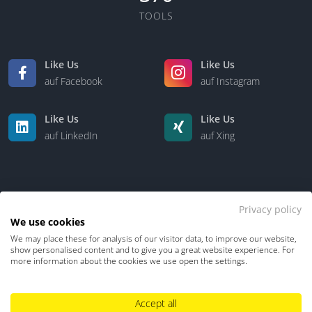
TOOLS
Like Us
Like Us
auf Facebook
auf Instagram
Like Us
Like Us
auf LinkedIn
auf Xing
Privacy policy
We use cookies
We may place these for analysis of our visitor data, to improve our website,
Kontakt
Über uns
show personalised content and to give you a great website experience. For
more information about the cookies we use open the settings.
Datenschutz
Impressum
TDM-Vorbehalt
Accept all