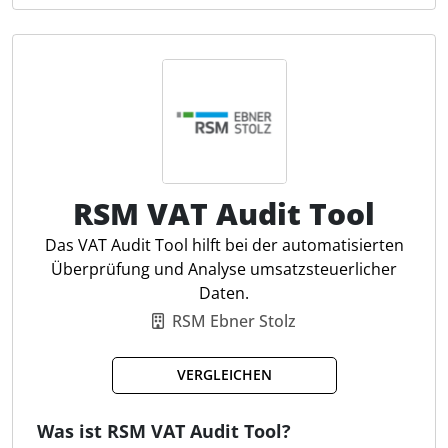
von Daten aus verschiedenen Vorsystemen, vor
allem ERP-Systemen wie SAP, und automatisiert die
Erstellung aller umsatzsteuerrelevanten Meldungen.
VAT@GTC optimiert den Prozess der
Umsatzsteuerjahreserklärung durch automatische
Aggregation und Validierung, wodurch die Effizienz
und Datenqualität deutlich gesteigert und Risiken
minimiert werden. Steuerfachleute profitieren von
Funktionen wie dem USt-ID-Check, umfangreichen
RSM VAT Audit Tool
Datenanalysen und einem Workflow-Management,
Das VAT Audit Tool hilft bei der automatisierten
das auch die Arbeit in Shared-Service-Centern
Überprüfung und Analyse umsatzsteuerlicher
unterstützt.
Daten.
RSM Ebner Stolz
Organschaften konsolidieren
Dokumentation & Wiedervorlage
VERGLEICHEN
All in one VAT Compliance
Plausibilitätsprüfungen
Was ist RSM VAT Audit Tool?
Datenauswertungen