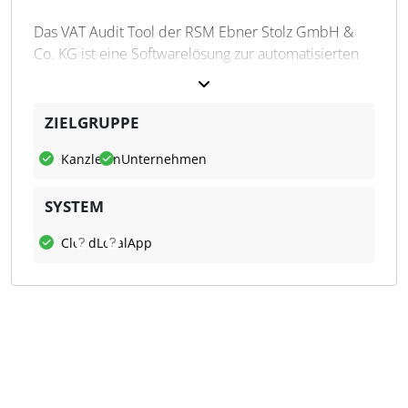
Qualitätskontrolle
Prozessmonitoring
Das VAT Audit Tool der RSM Ebner Stolz GmbH &
Co. KG ist eine Softwarelösung zur automatisierten
USt-ID-Check
Prüfung und Analyse umsatzsteuerlicher Daten. Es
Live-SAP Anbindung
führt detaillierte Plausibilitätsprüfungen durch und
Abdeckung aller EU Länder
unterstützt die Einhaltung der Tax Compliance.
ZIELGRUPPE
Täglich werden Daten eingelesen, abgeglichen und
Kanzleien
Unternehmen
auf Unregelmäßigkeiten überprüft. Die Software
bietet eine umfassende Umsatzsteuer-
SYSTEM
Identifikationsnummer-Prüfung und ermöglicht die
schnelle Delegation von Aufgaben an Mitarbeiter,
Cloud
Lokal
App
Kollegen oder Berater.
Was kann VAT Audit Tool?
Das VAT Audit Tool analysiert kontinuierlich die
Plausibilität von Finanz-, Logistik- und
Rechnungsdaten und identifiziert umsatzsteuerliche
Unregelmäßigkeiten. Es bietet maßgeschneiderte