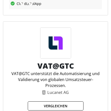
Cloud
Lokal
App
Steuerberichten.
Was kann Sovos APR?
Sovos APR automatisiert komplexe End-to-End-
Prozesse der Umsatzsteuerberichterstattung, bietet
Echtzeit-Updates und umfassende
Fehlerüberprüfungen. Es ermöglicht
Steuerfachleuten, ihre Berichterstattungspflichten
effizient zu erfüllen und gleichzeitig wertvolle
datengestützte Einblicke zu gewinnen. Mit dieser
VAT@GTC
Software reduzieren Steuerfachleute das Risiko
VAT@GTC unterstützt die Automatisierung und
Fristen zu verpassen, wodurch die betriebliche
Validierung von globalen Umsatzsteuer-
Effizienz und die Einhaltung der Vorschriften
Prozessen.
verbessert werden sollen.
Lucanet AG
Globale Abdeckung
VERGLEICHEN
Updates in Echtzeit