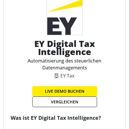
Modulen:
Über das Modul
VAT Controls
können vordefinierte
Kontrollen vollautomatisiert durchgeführt werden.
Hierdurch können Anomalien und Risiken
identifiziert werden. Die Kontrollen können in
EY Digital Tax
Echtzeit erfolgen und potenzielle Fehler sogar
Intelligence
aufgezeigt werden, bevor sich diese materialisieren.
Durch die Dokumentation der Kontrollen und der
Automatisierung des steuerlichen
Ergebnisse kann das Modul als IT-gestützter
Datenmanagements
Bestandteil eines TCMS genutzt werden.
EY Tax
Im Modul
VAT Monitor
sind alle steuerlich
relevanten Daten zu Transaktionen in
LIVE DEMO BUCHEN
Sekundenschnelle und übersichtlicher Form
VERGLEICHEN
verfügbar. Die Abwicklungsprozesse innerhalb der
Quellsysteme werden zudem visualisiert dargestellt.
Was ist EY Digital Tax Intelligence?
Das Modul ermöglicht somit der Fachabteilung
einen komfortablen Zugriff auf steuerlich relevante