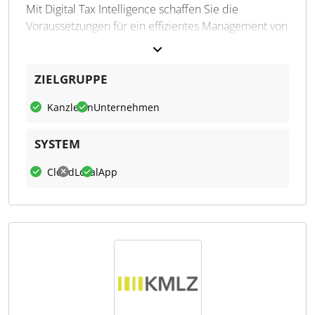
Informationen zu einzelnen Transaktionen, die zum
Mit Digital Tax Intelligence schaffen Sie die
Beispiel bei der Verprobung einer USt-
Voraussetzungen für ein effizientes Management von
Voranmeldung benötigt werden.
transaktionalen Steuern auf Basis Ihrer Systemdaten.
Steuerverantwortliche stehen Ihrem Business somit
Mit dem Modul
VAT-ID Check
ist es möglich, in
jederzeit als vertrauter
ZIELGRUPPE
Echtzeit alle im System vorhandenen USt-IDs
Ansprechpartner zur Seite.
Kanzleien
Unternehmen
regelmäßig oder anlassbezogen über VIES oder
Einblick in Geschäftsvorfälle
FinanzOnline prüfen zu lassen. Die
SYSTEM
Abfrageergebnisse werden gespeichert und sind zu
Mit Digital Tax Intelligence profitieren Sie von einem
jeder einzelnen Transaktion verfügbar.
360-Grad-Panorama auf Ihre Geschäftsvorfälle. Die
Cloud
Lokal
App
im Vertrieb und Einkauf erfassten Daten werden in
Das Modul
VAT Transaction Matrix
ermöglicht es,
Echtzeit als steuerliche Sachverhalte in einem
die wichtigsten umsatzsteuerlichen
interaktiven Online-Dashboard visualisiert. Sämtliche
Geschäftsvorfallgruppen schnell zu identifizieren
Informationen sind hierdurch per Mausklick
und zu analysieren. Eine vollumfängliche
verfügbar.
Geschäftsvorfallmatrix kann somit auf Knopfdruck
erzeugt werden.
Sicherung der Datenqualität
Funktionsumfang
:
Tax Data Governance ist der Schlüssel zur