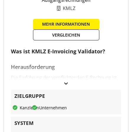
Archivierung Ergebnisse
KMLZ
Regelmäßige Aktualisierungen
Kein Implementierungsaufwand
MEHR INFORMATIONEN
VERGLEICHEN
Was ist KMLZ E-Invoicing Validator?
Herausforderung
Die Einführung der verpflichtenden E-​Rechnung ist
nicht nur ein Digitalisierungsschritt, sondern eine
komplexe regulatorische Aufgabe. Seit dem
ZIELGRUPPE
01.01.2025 gilt: Nur Rechnungen, die den Vorgaben
der CEN-​Norm EN 16931 entsprechen, sind als E-​
Kanzleien
Unternehmen
Rechnungen anerkannt. Diese Norm definiert ein
strukturiertes, maschinenlesbares Datenmodell und
SYSTEM
verlangt die Einhaltung sowohl der technischen