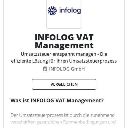
Prozessänderungen nicht erforderlich sind.
Transparente Fehleranalyse:
Bei fehlerhaften
Was kann die Tax Intelligence
Dateien erhalten Sie eine präzise, verständlich
Suite?
strukturierte Darstellung aller Probleme damit
Ihre Lieferanten gezielt die richtigen Stellen im E-​
Die Lösung verarbeitet steuerrelevante Daten direkt
INFOLOG VAT
Rechnungserstellungsprozess korrigieren
im bestehenden SAP-System und fügt sich nahtlos in
Management
können.
Unternehmensprozesse, insbesondere im P2P-
Revisionssichere Ergebnisse:
Alle
Umfeld, ein. Ziel ist es, steuerliche Daten möglichst
Umsatzsteuer entspannt managen - Die
durchgeführten Analysen und
in Echtzeit zu erfassen, zu prüfen und für
effiziente Lösung für Ihren Umsatzsteuerprozess
Validierungsergebnisse werden revisionssicher
nachgelagerte Prozesse nutzbar zu machen.
INFOLOG GmbH
dokumentiert und sind jederzeit vorlegbar. Dies
ist ein wesentlicher Baustein für Compliance,
Der zugrunde liegende Prozess folgt einer klaren
interne Kontrollen und den Nachweis der
VERGLEICHEN
Logik: Zunächst werden Daten aus verschiedenen
„Sorgfalt eines ordentlichen Kaufmanns“.
Quellen – einschließlich unstrukturierter
Datenschutz:
„Die im E-​Invoicing Validator
Dokumente, Bilddateien und E-Rechnungen – erfasst
Was ist INFOLOG VAT Management?
analysierten E-​Rechnungsdateien werden
und in strukturierte Informationen überführt.
ausschließlich für die automatisierte Validierung
Anschließend erfolgt eine automatisierte Prüfung,
Der Umsatzsteuerprozess ist durch die zunehmend
genutzt und anschließend automatisch gelöscht.
etwa im Hinblick auf steuerliche Anforderungen und
verschärften gesetzlichen Rahmenbedingungen und
Formvorschriften.