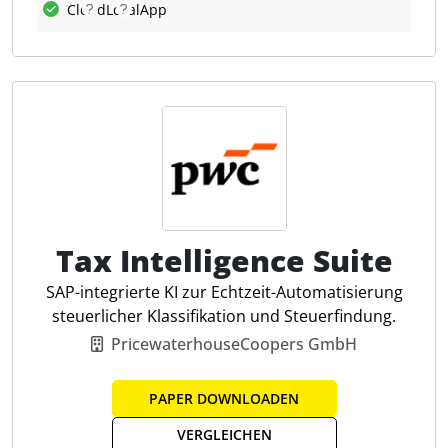
Syntax (z. B. UBL oder CII) als auch der Semantik.
Cloud
Lokal
App
Damit wird sichergestellt, dass Rechnungen nicht
nur formal korrekt, sondern auch inhaltlich
konsistent sind und vollständig automatisiert
verarbeitet werden können.
Das BMF-​Schreiben vom 15.10.2025 legt den
Schwerpunkt noch stärker auf die technische
Validierung von E-​Rechnungen. Neben der
klassischen Prüfung der Pflichtangaben (§§ 14, 14a
UStG) fordert das BMF explizit die Überprüfung von
Tax Intelligence Suite
Semantik und Syntax. Unternehmen müssen
sicherstellen, dass ihre Rechnungen nicht nur formal
SAP-integrierte KI zur Echtzeit-Automatisierung
korrekt sind, sondern auch den Geschäftsregeln und
steuerlicher Klassifikation und Steuerfindung.
logischen Abhängigkeiten entsprechen. Das
PricewaterhouseCoopers GmbH
Schreiben unterscheidet drei Fehlerarten:
Formatfehler:
Liegen vor, wenn eine E-​Rechnung
PAPER DOWNLOADEN
nicht den zulässigen Syntaxen oder technischen
VERGLEICHEN
Vorgaben entspricht.