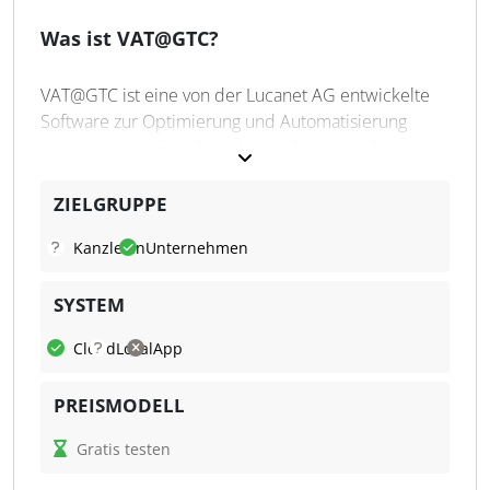
Eindeutiger Prüfpfad
Datengestützte Einblicke
Was ist VAT@GTC?
Umfassende Fehlerüberprüfung
Dashboards
VAT@GTC ist eine von der Lucanet AG entwickelte
Trendanalysen
Software zur Optimierung und Automatisierung
Mehrwertsteuererklärungen
umsatzsteuerlicher Compliance-Prozesse. Sie
Automat. Umsatzsteuererklärung
unterstützt Unternehmen im In- und EU-Ausland bei
der elektronischen Übermittlung von
ZIELGRUPPE
Umsatzsteuervoranmeldungen, der Konsolidierung
Kanzleien
Unternehmen
von Organschaften und bietet zahlreiche
Validierungen auf Summen- und Belegebene.
SYSTEM
VAT@GTC integriert die Module VAT-Core, VAT-Audit
und spezifische EU-Auslandsmodule zu einer
Cloud
Lokal
App
durchgängigen Lösung für die Erstellung,
Übermittlung und Analyse umsatzsteuerlicher Daten.
PREISMODELL
Was kann VAT@GTC?
Gratis testen
Die Software VAT@GTC ermöglicht die Integration