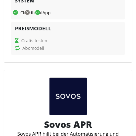
SYSTEM
und bei Bedarf erweitert werden kann.
eignet sich für Unternehmen jeder Größe – von
Was kann Scopevisio?
Cloud
Lokal
App
kleinen und mittelständischen Unternehmen bis hin
zu international tätigen Konzernen.
Scopevisio automatisiert und optimiert
PREISMODELL
betriebswirtschaftliche Prozesse in Unternehmen.
Echtzeit-Steuerfindung
Die Software bietet ein GoBD-konformes
Gratis testen
SAP-Integration (BTP)
Rechnungswesen, ein integriertes
Abomodell
KI-gestützte Steuerlogik
Dokumentenmanagement und Schnittstellen, unter
Automatisierte Belegprüfung
anderem zu DATEV, für den digitalen Beleg- und
Dokumentenabgleich
Datenaustausch. Funktionen wie automatisierte
Workflows, Kontoauszugsimport und ein
Steuerkennzeichenermittlung
vereinfachter Zahlungsverkehr erleichtern die
Verarbeitung von E-Rechnungen
Finanzverwaltung. Steuerfachleute profitieren von
Nutzung unstrukturierter Daten
einer strukturierten Datenverarbeitung, die eine
Integration in P2P-Prozesse
zielgerichtete Zusammenarbeit mit Mandanten und
Datenaufbereitung strukturiert
Kanzleien unterstützt. Durch die cloudbasierte
Architektur ist der Zugriff auf Unternehmensdaten
Sovos APR
jederzeit und ortsunabhängig möglich.
Sovos APR hilft bei der Automatisierung und