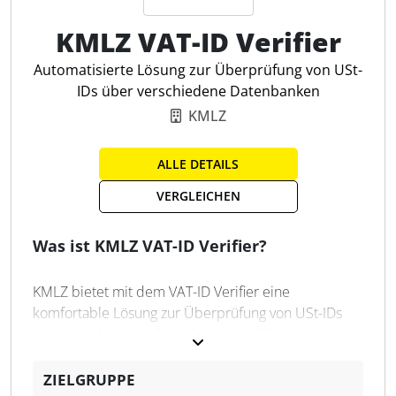
- Vermeidung zeitaufwändiger manueller Arbeit für
steuerlichen Compliance. Mit Digital Tax Intelligence
Steuer- und Finanzfunktionen durch automatisierte
KMLZ VAT-ID Verifier
schaffen Sie eine effektive Verwaltungszentrale für
Echtzeit-Kontrollen
Kunden-, Lieferanten- und Materialstammdaten. Sie
- Dokumentation der Kontrollen als Bestandteil eines
Automatisierte Lösung zur Überprüfung von USt-
profitieren zudem von wirksamen Instrumenten zur
TCMS (Audit Trail)
IDs über verschiedene Datenbanken
Validierung von steuerlichen Stamm- und
- Darstellung aller steuerlich relevanten
KMLZ
Transaktionsdaten.
Informationen aus Quellsystemen an einem Ort
Automatisierte Entscheidungen
ALLE DETAILS
Dashboard
Intelligente Entscheidungen auf Basis Ihrer
VERGLEICHEN
Cloud
Unternehmensdaten sind das A&O für Effizienz im
Reports
Steuermanagement. Mit Digital Tax Intelligence
Was ist KMLZ VAT-ID Verifier?
Continuous Control System
würdigen Sie steuerliche Sachverhalte mithilfe eines
flexiblen steuerlichen Regelwerks. Einblicke in den
KMLZ bietet mit dem VAT-ID Verifier eine
Entscheidungsprozess sind hierbei klar entlang der
komfortable Lösung zur Überprüfung von USt-IDs
Gesetzeslogik aufbereitet.
über verschiedene Datenbanken (VIES,
Bundeszentralamt für Steuern, FinanzOnline
Steuerliche Entscheidungen
Österreich) an. Die cloudbasierte Lösung ermöglicht
ZIELGRUPPE
Qualitätskontrolle von Daten