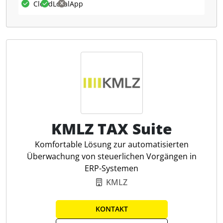
Cloud
Lokal
App
der Umsatzsteuerdaten, bevor sie elektronisch an
die Finanzverwaltung übermittelt werden.
Was kann KPMG VAT-Web?
KPMG VAT-Web optimiert den
Umsatzsteuererklärungsprozess, indem es eine
Vielzahl an Funktionen bietet, wie z. B. die
automatisierte Konsolidierung und das
Fristenmanagement. Die Software reduziert
Fehlerquellen durch automatisierte Prüfungen und
KMLZ TAX Suite
unterstützt den gesamten Deklarationsprozess mit
Komfortable Lösung zur automatisierten
einem 4-Augen-Prinzip. Für Steuerfachleute bietet
Überwachung von steuerlichen Vorgängen in
KPMG VAT-Web den Vorteil, internationale und
ERP-Systemen
nationale Steuererklärungen sicher und effizient zu
verwalten, was besonders bei komplexen
KMLZ
Anforderungen von großem Nutzen ist.
KONTAKT
Digitale Umsatzsteuererklärung