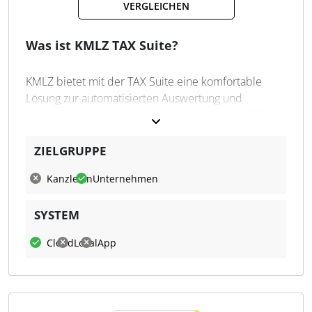
VERGLEICHEN
Workflow-Prinzip
Automatische Prüfroutinen
Was ist KMLZ TAX Suite?
Fristenkontrolle
UStVA, ZM, Intrastat, JE
KMLZ bietet mit der TAX Suite eine komfortable
Datenimport aus ERP-System
Lösung zur automatisierten Auswertung und
Datenprüfung inkl. UStIdNr.
Überwachung von steuerlichen Vorgängen in ERP-
Medienbruchfreiheit
Systemen. Sie nutzt die Data- und Process-Mining-
Organschaftskonsolidierung
Technologie von
Celonis
, um ohne IT-Ressourcen
ZIELGRUPPE
und ohne technisches ERP-Know-how sehr effizient
Kanzleien
Unternehmen
Kontrollen durchzuführen.
Der
VAT Manager
innerhalb der TAX Suite bietet
SYSTEM
ein kontinuierliches Steuerkontrollsystem für die
Bewertung und Überwachung von VAT-
Cloud
Lokal
App
Transaktionen in ERP-Systemen und hilft den
Anwendern, potenzielle Risiken und Fehler zu
erkennen, noch bevor diese auftreten. Der
VAT
Manager
der TAX Suite besteht aus verschiedenen