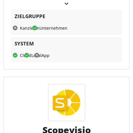
die Masse an einzelnen Buchungen anspruchsvoller
Automatisierte Prüfung
geworden. Die korrekte Abwicklung muss
Darauf aufbauend werden relevante Dokumente
Prüfung Formatfehler
überwacht und auf erkannte Fehler reagiert werden.
ZIELGRUPPE
miteinander abgeglichen (z. B. Rechnungen,
Prüfung Geschäftsregelfehler
Letztlich sollen die Voranmeldungen und
Bestellungen und Transportdokumente), bevor die
Kanzleien
Unternehmen
Prüfung Inhaltsfehler
Deklarationen den Umsatzsteuerprüfungen der
finale steuerliche Beurteilung und die Ermittlung des
Finanzbehörden standhalten.
korrekten Steuerkennzeichens erfolgt. Dies
SYSTEM
geschieht durch die Kombination aus regelbasierter
Das INFOLOG VAT Management Tool ist das
Logik und GenAI-gestützter Auswertung. Die
Bindeglied zwischen den Buchungssystemen
Cloud
Lokal
App
Ergebnisse stehen in strukturierter Form in Echtzeit
und den Finanzverwaltungen.
Ausgelegt für
direkt im ERP-System zur Verfügung.
Datenmengen der großen Konzerne, erfüllt es neben
den praxiserprobten Check-Mechanismen auch die
Für die Weiterentwicklung der Lösung ist eine klare
Dokumentation von Belegprüfungen.
Es stellt
Roadmap vorgesehen. Dazu zählen insbesondere
damit eine wichtige Komponente im steuerlichen
die Erweiterung um weitere steuerliche
IKS dar.
Notwendige manuelle Eingriffe zur
Anwendungsfälle (z. B. Ertragsteuern,
Richtigstellung der Deklaration werden lückenlos
Verrechnungspreise oder Zölle), zusätzliche
dokumentiert. Organkreiszusammenführungen und
Integrationsmöglichkeiten – auch außerhalb von SAP
elektronische Übertragungen an die
– sowie die internationale Skalierung durch die
Finanzverwaltungen in Deutschland und
Scopevisio
Abdeckung weiterer länderspezifischer