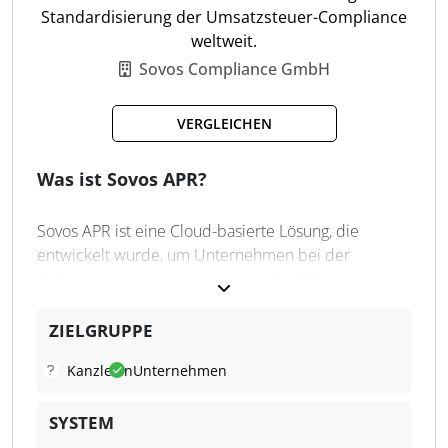
Standardisierung der Umsatzsteuer-Compliance
Cloudbasierte ERP-Lösung
weltweit.
Automatisierte Buchhaltung
Sovos Compliance GmbH
GoBD-konforme Finanzprozesse
DMS mit Volltextsuche
VERGLEICHEN
Vertrieb mit CRM-Funktion
Material- und Warenwirtschaft
Was ist Sovos APR?
Mobile Mitarbeiter-App
Personalverwaltung & Lohn
Sovos APR ist eine Cloud-basierte Lösung, die
Kontoauszugsimport & Banking
entwickelt wurde, um Unternehmen bei der
Echtzeitberichte & Analysen
Einhaltung von Umsatzsteuer- und SAF-T-
Vorschriften zu unterstützen. Die Software
automatisiert und standardisiert die Erstellung,
ZIELGRUPPE
Abstimmung und Validierung von Steuerberichten
Kanzleien
Unternehmen
für Behörden weltweit. Durch die Zentralisierung
der Daten erleichtert Sovos APR die Einhaltung von
SYSTEM
Vorschriften und unterstützt Unternehmen bei der
effizienten und genauen Erstellung von