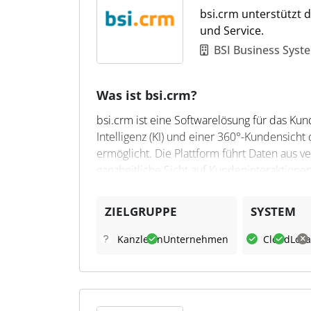
bsi.crm unterstützt 
Prozessen unterstützt.
und Service.
BSI Business Syst
Was ist bsi.crm?
bsi.crm ist eine Softwarelösung für das K
Intelligenz (KI) und einer 360°-Kundensich
ermöglicht. Die Plattform führt Daten au
ganzheitliche Sicht auf Kundeninteraktionen
Konfigurationen und offener Technologie un
Optimierung von Prozessen in Marketing, V
ZIELGRUPPE
SYSTEM
Was kann bsi.crm?
Kanzleien
Unternehmen
Cloud
Loka
bsi.crm bietet Unternehmen geführte Proze
Benutzercockpit zur Steuerung aller kunden
dabei, individuelle Kundenlösungen zu gen