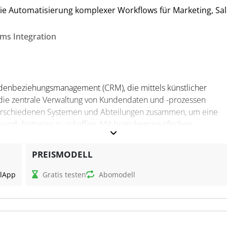
die Automatisierung komplexer Workflows für Marketing, Sa
ems Integration
undenbeziehungsmanagement (CRM), die mittels künstlicher
t die zentrale Verwaltung von Kundendaten und -prozessen
s verschiedenen Systemen und Abteilungen zusammen, um eine
 und -historien zu schaffen. Mit branchenspezifischen
terstützt bsi.crm Unternehmen bei der Digitalisierung und
ertrieb und Kundenservice.
PREISMODELL
l
App
Gratis testen
Abomodell
sse, die Abteilungen und Teams vernetzen, sowie ein 360°-
bezogenen Aufgaben. Mit Hilfe von KI unterstützt die Software
erieren, hyperpersonalisierte Kampagnen zu planen und