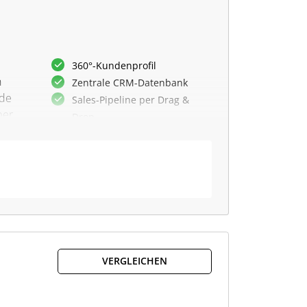
360°-Kundenprofil
n
Zentrale CRM-Datenbank
nde
Sales-Pipeline per Drag &
ber
Drop
ibel
Eventmanagement-Spezialist
Reporting und Visualisierung
On-Premises oder Cloud
E-Mail-Tools integrierbar
Anpassbare Workflows
onen,
SQL-basierte Datenbank
Automatisierte Prozesse
d
VERGLEICHEN
 die