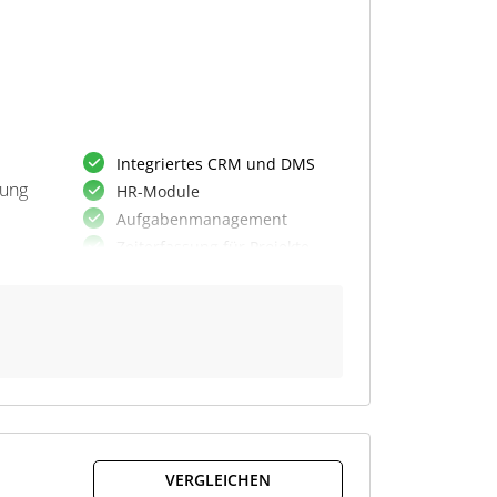
Integriertes CRM und DMS
tung
HR-Module
Aufgabenmanagement
Zeiterfassung für Projekte
kal
Drag & Drop-
Dokumentenablage
Automat.
Dokumentenerstellung
Integration von ERP-
le
Funktionen
Vertriebsanalysen & -
eine
prognosen
VERGLEICHEN
Elektr. Rechnungsstellung