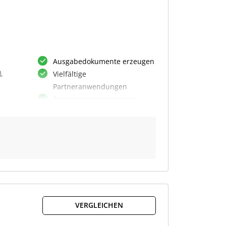
Ausgabedokumente erzeugen
,
Vielfältige
Partneranwendungen
Ressourcenmanagement
von
Kunden- und
Kontaktmanagement
Banking Integration
Intrastat-Meldebericht
ben
 Die
nten
VERGLEICHEN
ngs-