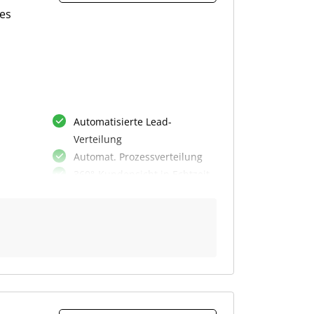
les
Marketingaktionen steuern
Automatisierte Lead-
Verteilung
Automat. Prozessverteilung
360°-Kundensicht in Echtzeit
KI-unterstützte CRM-Prozesse
Optimierte Kundenbetreuung
Automatisierte Workflows
Echtzeit-Datenanalysen
Anpassbares CRM-System
Multichannel-
Kundenansprache