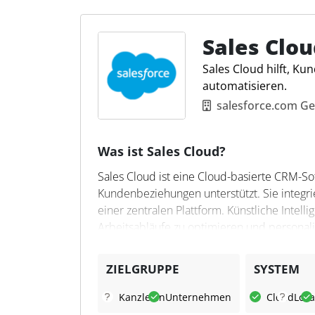
Kundenbeziehungen, bietet deutschen Datens
Darüber hinaus lässt sich die Software pr
und bietet flexible Anpassungsmöglichkeiten
Sales Clou
den Einsatz in Steuerkanzleien, die ihre Pro
Sales Cloud hilft, K
automatisieren.
salesforce.com 
Was ist Sales Cloud?
Sales Cloud ist eine Cloud-basierte CRM-S
Kundenbeziehungen unterstützt. Sie integri
einer zentralen Plattform. Künstliche Intel
Arbeitsabläufe zu optimieren und personal
Was kann
Sales Cloud
?
ZIELGRUPPE
SYSTEM
Mit Sales Cloud können Teams ihre Zusamm
Kanzleien
Unternehmen
Cloud
Loka
datengestützte Entscheidungen treffen. Die S