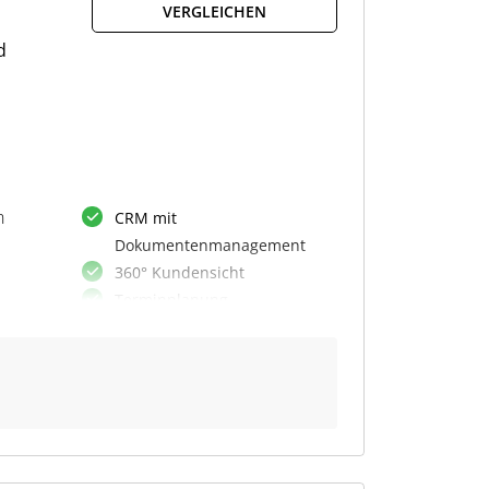
Sales-Steuerung
VERGLEICHEN
.
d
n
CRM mit
Dokumentenmanagement
360° Kundensicht
Terminplanung
Automatisierte Zeiterfassung
Priorisierung und Überblick
Flexible API-Integration
Serientermine planen
Kanban für
nten
s-
Aufgabenmanagement