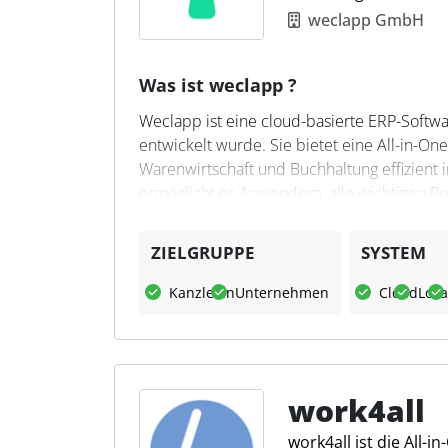
weclapp GmbH
Was ist weclapp ?
Weclapp ist eine cloud-basierte ERP-Softwa
entwickelt wurde. Sie bietet eine All-in-
Warenwirtschaft und Buchhaltung effizient 
ermöglicht es Anwendern, alle wichtigen Pr
Flexibilität, da sie unabhängig von Ort und
Branchen geeignet, darunter Großhandel, 
ZIELGRUPPE
SYSTEM
Was kann weclapp?
Kanzleien
Unternehmen
Cloud
Loka
Weclapp ermöglicht die Automatisierung 
Benutzer die Möglichkeit, Kunden, Projekte,
integrierten Workflows können dazu beitra
in Kunden und die langfristige Kundenbindu
work4all
Funktionen bereit, darunter integrierte DA
work4all ist die All
und Buchungsdaten mit Steuerkanzleien un