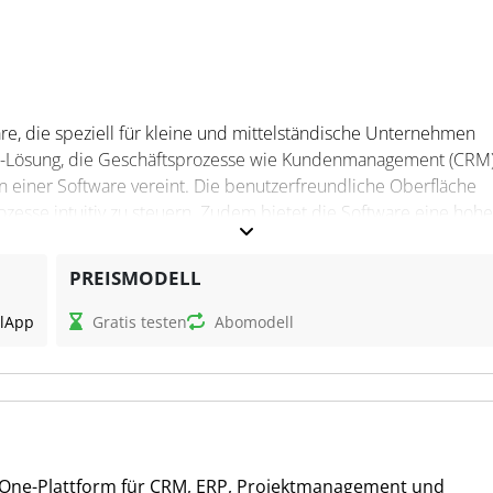
re, die speziell für kleine und mittelständische Unternehmen
One-Lösung, die Geschäftsprozesse wie Kundenmanagement (CRM)
in einer Software vereint. Die benutzerfreundliche Oberfläche
ozesse intuitiv zu steuern. Zudem bietet die Software eine hohe
 Endgerät eingesetzt werden kann. Weclapp ist für eine Vielzahl 
Produktion und E-Commerce.
PREISMODELL
l
App
Gratis testen
Abomodell
und Optimierung von Unternehmensprozessen. Mit weclapp ha
 Rechnungen, Aufträge, Artikel und Tickets zentral zu verwalten.
gen, die Generierung von Leads, die Umwandlung von Interesse
ng zu erleichtern. Für Steuerfachleute hält weclapp spezielle
TEV-Schnittstellen. Diese erleichtern den Austausch von Rechnu
-in-One-Plattform für CRM, ERP, Projektmanagement und
d tragen so zu einer optimierten Zusammenarbeit und