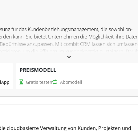
ösung für das Kundenbeziehungsmanagement, die sowohl on-
erden kann. Sie bietet Unternehmen die Möglichkeit, ihre Date
re Bedürfnisse anzupassen. Mit combit CRM lassen sich umfasse
atisieren, um die Effizienz im Kundenkontakt zu steigern. Darü
n bei der Einhaltung der DSGVO-Richtlinien und lässt sich flex
PREISMODELL
l
App
Gratis testen
Abomodell
 Verkaufschancen, Kontaktinformationen und
en System. Die Software bietet umfangreiche Reportingfunkti
matisierungen, die Routineaufgaben vereinfachen. Für
ertvoll, da es hilft, Kundenbeziehungen effizient zu pflegen un
talisieren. Die Anpassbarkeit der Lösung sorgt zudem dafür, dass
die cloudbasierte Verwaltung von Kunden, Projekten und
rnehmens mitwächst.