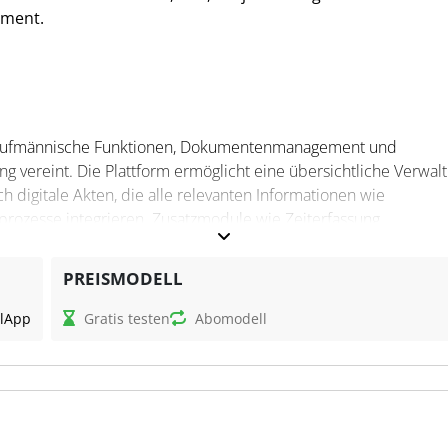
ment.
ie kaufmännische Funktionen, Dokumentenmanagement und
g vereint. Die Plattform ermöglicht eine übersichtliche Verwal
 digitale Akten, die alle relevanten Informationen wie
ozesse integrieren. Zusatzmodule wie Zeiterfassung,
eitern die Einsatzmöglichkeiten. Die Software kann sowohl lo
ietet mobilen Zugriff über eine App.
PREISMODELL
l
App
Gratis testen
Abomodell
 Verwaltung von Geschäftsprozessen, indem es Kommunikation,
ent an einem Ort bündelt. Die Software ermöglicht die zentra
fgabenmanagement und die Analyse von Projektdaten für eine
hleute profitieren von Funktionen wie dem DATEV-Export, der 
uchhaltungssysteme gewährleistet und die Digitalisierung von