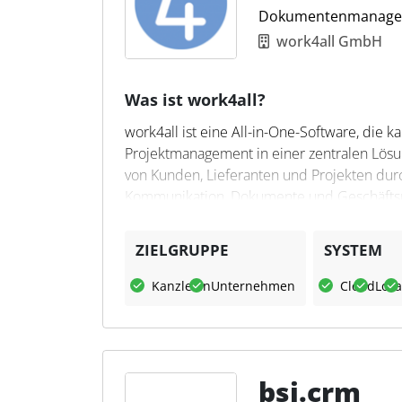
Dokumentenmanage
Datenverwaltung bei.
work4all GmbH
Was ist work4all?
work4all ist eine All-in-One-Software, d
Projektmanagement in einer zentralen Lösun
von Kunden, Lieferanten und Projekten durch
Kommunikation, Dokumente und Geschäftspr
Lagerverwaltung oder Ticketmanagement erw
als auch in der Cloud genutzt werden und b
ZIELGRUPPE
SYSTEM
Was kann work4all?
Kanzleien
Unternehmen
Cloud
Loka
work4all erleichtert die Organisation und
kaufmännische Abläufe und Projektmanagem
Ablage von Dokumenten, ein effizientes Au
bessere Unternehmenssteuerung. Steuerfac
bsi.crm
nahtlose Integration in bestehende Finanzb