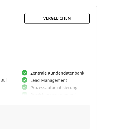
h.
ren
r
VERGLEICHEN
Zentrale Kundendatenbank
 auf
Lead-Management
Prozessautomatisierung
Provisionsmanagement
Activity Management
KI-gestützte Vertriebshilfe
Lead- und Pipeline-Tracking
Automatisierte Prognosen