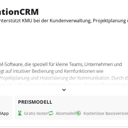
sprozesse digital optimiert werden, egal ob im Büro, zu Haus
ationCRM
nterstützt KMU bei der Kundenverwaltung, Projektplanung
M-Software, die speziell für kleine Teams, Unternehmen und
egt auf intuitiver Bedienung und Kernfunktionen wie
rojektplanung und Historisierung der Kommunikation. Durch d
 bewusst auf komplexe Funktionen, die vor allem große Unterne
tzerfreundliche Lösung für den Arbeitsalltag kleiner Teams.
PREISMODELL
M?
l
App
Gratis testen
Abomodell
Kostenlose Basisversio
rale Verwaltung aller Kundeninformationen wie Adressen, E-Mai
 Steuerfachangestellte bei der effizienten Organisation ihrer