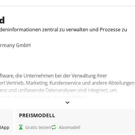
chutz und ist geräteunabhängig - ohne Installation - zugänglic
oblemlos in gängige Programme wie Outlook oder Gmail integrie
 über API-Schnittstellen. Damit eignet sie sich insbesondere fü
d
zesse digitalisieren wollen.
undeninformationen zentral zu verwalten und Prozesse zu
Germany GmbH
oftware, die Unternehmen bei der Verwaltung ihrer
ert Vertrieb, Marketing, Kundenservice und andere Abteilungen
ligenz und umfassende Datenanalysen sind integriert, um
isierte Kundenerlebnisse zu ermöglichen.
PREISMODELL
enarbeit verbessern, Routineaufgaben automatisieren und
l
App
Gratis testen
Abomodell
oftware hilft Vertriebsmitarbeitern, ihre Effizienz zu steigern,