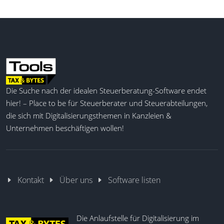
und präzise Einblicke in Vertriebsdaten unterstützt
es Unternehmen dabei, fundierte Entscheidungen
zu treffen und gezielte Marketingmaßnahmen
umzusetzen. Steuerfachleute profitieren besonders
von der übersichtlichen Darstellung der
Verkaufszahlen und der automatisierten
Nachverfolgung von Vertriebsprojekten.
Die Suche nach der idealen Steuerberatung-Software endet
hier! – Place to be für Steuerberater und Steuerabteilungen,
Plattformübergreifendes CRM
die sich mit Digitalisierungsthemen in Kanzleien &
Automat. Geschäftsprozesse
Unternehmen beschäftigen wollen!
Kundenprofile und Historien
Intell. Kontaktmanagement
Terminverwaltung integriert
Kategorien zur Merkmalsvergabe
Kontakt
Über uns
Software listen
Dokumentenmanagement
Detaillierte Umsatzplanung
Angebotsverfolgung per E-Mail
Die Anlaufstelle für Digitalisierung im
Mobiler Zugriff via Apps