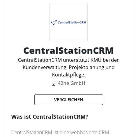
mit Kommunikations- und Projektmanagement-Tools
können Arbeitsprozesse digital optimiert werden,
egal ob im Büro, zu Hause oder unterwegs.
CRM mit Dokumentenmanagement
360° Kundensicht
CentralStationCRM
Terminplanung
Automatisierte Zeiterfassung
CentralStationCRM unterstützt KMU bei der
Priorisierung und Überblick
Kundenverwaltung, Projektplanung und
Flexible API-Integration
Kontaktpflege.
Serientermine planen
42he GmbH
Kanban für Aufgabenmanagement
Integrierter E-Mail-Client
VERGLEICHEN
Multi-Plattform-Unterstützung
Was ist CentralStationCRM?
CentralStationCRM ist eine webbasierte CRM-