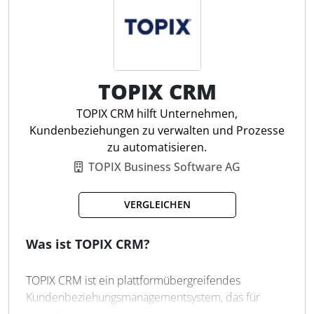
Anfragen und Kunden professionell zu betreuen und
Prozesse transparent zu gestalten, um mehr Effizienz
im Tagesgeschäft zu erreichen.
TOPIX CRM
Lead- & Deal-Management
Vertriebs-Pipelines anpassen
TOPIX CRM hilft Unternehmen,
Automatische Kundenhistorie
Kundenbeziehungen zu verwalten und Prozesse
Inbox für zentrale Anfragen
zu automatisieren.
Dynamische Kundenlisten
TOPIX Business Software AG
Analytics & Reporting
Aufgabenmanagement
VERGLEICHEN
Dokumentenverwaltung
No-Code Lead-Formulare
Was ist TOPIX CRM?
TOPIX CRM ist ein plattformübergreifendes
Kundenbeziehungsmanagementsystem, das für
macOS, Windows und als mobile Anwendung