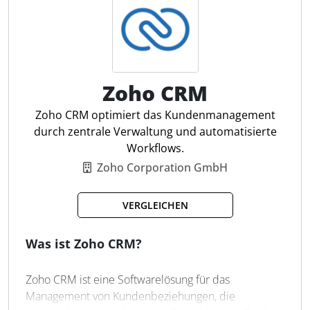
unterstützt die Software dabei, individuelle
Kundenlösungen zu generieren,
hyperpersonalisierte Kampagnen zu planen und
Entscheidungsprozesse zu optimieren. Für
Steuerfachleute bietet bsi.crm eine zentrale
Datenhaltung und transparente Workflows zur
Zoho CRM
strukturierten Kundenbetreuung und Anpassung an
Zoho CRM optimiert das Kundenmanagement
spezifische Anforderungen.
durch zentrale Verwaltung und automatisierte
Workflows.
Automatisierte Lead-Verteilung
Zoho Corporation GmbH
Automat. Prozessverteilung
360°-Kundensicht in Echtzeit
VERGLEICHEN
KI-unterstützte CRM-Prozesse
Optimierte Kundenbetreuung
Was ist Zoho CRM?
Automatisierte Workflows
Echtzeit-Datenanalysen
Anpassbares CRM-System
Zoho CRM ist eine Softwarelösung für das
Management von Kundenbeziehungen, die
Multichannel-Kundenansprache