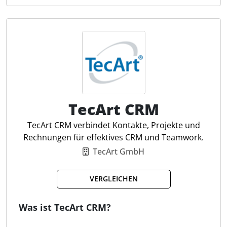
von Geschäftsprozessen, indem es Kommunikation,
kaufmännische Abläufe und Projektmanagement an
einem Ort bündelt. Die Software ermöglicht die
zentrale Ablage von Dokumenten, ein effizientes
Aufgabenmanagement und die Analyse von
Projektdaten für eine bessere
Unternehmenssteuerung. Steuerfachleute
profitieren von Funktionen wie dem DATEV-Export,
der eine nahtlose Integration in bestehende
TecArt CRM
Finanzbuchhaltungssysteme gewährleistet und die
TecArt CRM verbindet Kontakte, Projekte und
Digitalisierung von Prozessen unterstützt.
Rechnungen für effektives CRM und Teamwork.
TecArt GmbH
Integriertes CRM und DMS
HR-Module
VERGLEICHEN
Aufgabenmanagement
Zeiterfassung für Projekte
Was ist TecArt CRM?
Drag & Drop-Dokumentenablage
Automat. Dokumentenerstellung