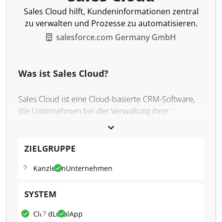
Sales Cloud hilft, Kundeninformationen zentral
zu verwalten und Prozesse zu automatisieren.
salesforce.com Germany GmbH
Was ist Sales Cloud?
Sales Cloud ist eine Cloud-basierte CRM-Software,
die Unternehmen bei der Verwaltung ihrer
Kundenbeziehungen unterstützt. Sie integriert
Vertrieb, Marketing, Kundenservice und andere
Abteilungen auf einer zentralen Plattform. Künstliche
ZIELGRUPPE
Intelligenz und umfassende Datenanalysen sind
Kanzleien
Unternehmen
integriert, um Arbeitsabläufe zu optimieren und
personalisierte Kundenerlebnisse zu ermöglichen.
SYSTEM
Was kann
Sales Cloud
?
Cloud
Lokal
App