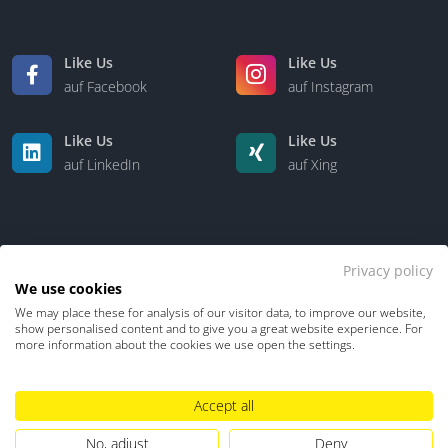
Like Us
Like Us
auf Facebook
auf Instagram
Like Us
Like Us
auf LinkedIn
auf Xing
Privacy policy
We use cookies
We may place these for analysis of our visitor data, to improve our website,
Kontakt
Über uns
show personalised content and to give you a great website experience. For
more information about the cookies we use open the settings.
Datenschutz
Impressum
TDM-Vorbehalt
Accept all
Hinweisgebersystem
Umgang mit KI
No, adjust
Deny