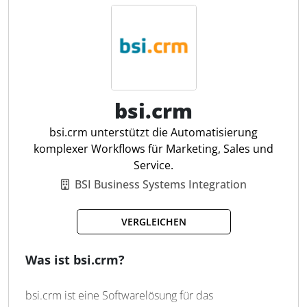
deutschen Datenschutz und ist geräteunabhängig -
ohne Installation - zugänglich. Darüber hinaus lässt
sich die Software problemlos in gängige Programme
wie Outlook oder Gmail integrieren und bietet
flexible Anpassungsmöglichkeiten über API-
Schnittstellen. Damit eignet sie sich insbesondere
für den Einsatz in Steuerkanzleien, die ihre Prozesse
bsi.crm
digitalisieren wollen.
bsi.crm unterstützt die Automatisierung
komplexer Workflows für Marketing, Sales und
Kontaktmanagement
Service.
Angebots- & Projektmanagement
BSI Business Systems Integration
Zentrale Kundenhistorie
Aufgabenplanung
VERGLEICHEN
E-Mail-Integration
Angebotstracking
Was ist bsi.crm?
API für Software-Anbindung
Automatische Backups
bsi.crm ist eine Softwarelösung für das