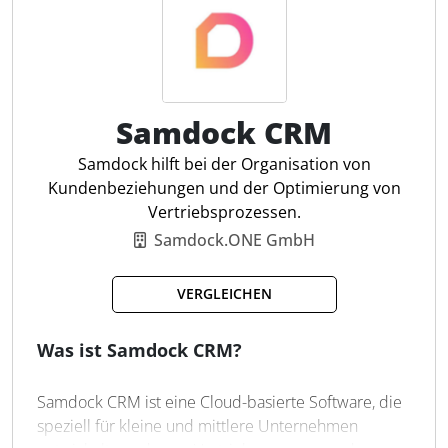
Datenverwaltung und effizienten Workflows, die die
Kundenbindung verbessern.
Kundenpflege in Echtzeit
Samdock CRM
KI-gestützte Automatisierung
Anomalien im Vertrieb erkennen
Samdock hilft bei der Organisation von
Lead-Zuweisung automatisieren
Kundenbeziehungen und der Optimierung von
E-Mail-Integration
Vertriebsprozessen.
Workflow-Automatisierung
Samdock.ONE GmbH
Wettbewerbserkennung
BI- und Analysefunktionen
VERGLEICHEN
Datenvalidierung ergänzen
Individuelle Vertriebsprozesse
Was ist Samdock CRM?
Samdock CRM ist eine Cloud-basierte Software, die
speziell für kleine und mittlere Unternehmen