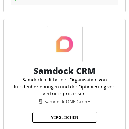
work4all erleichtert die Organisation und Verwaltung
von Geschäftsprozessen, indem es Kommunikation,
kaufmännische Abläufe und Projektmanagement an
einem Ort bündelt. Die Software ermöglicht die
zentrale Ablage von Dokumenten, ein effizientes
Aufgabenmanagement und die Analyse von
Projektdaten für eine bessere
Unternehmenssteuerung. Steuerfachleute
profitieren von Funktionen wie dem DATEV-Export,
der eine nahtlose Integration in bestehende
Samdock CRM
Finanzbuchhaltungssysteme gewährleistet und die
Samdock hilft bei der Organisation von
Digitalisierung von Prozessen unterstützt.
Kundenbeziehungen und der Optimierung von
Vertriebsprozessen.
Integriertes CRM und DMS
Samdock.ONE GmbH
HR-Module
Aufgabenmanagement
VERGLEICHEN
Zeiterfassung für Projekte
Drag & Drop-Dokumentenablage