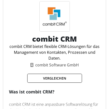
kundenbezogenen Aufgaben. Mit Hilfe von KI
unterstützt die Software dabei, individuelle
Kundenlösungen zu generieren,
hyperpersonalisierte Kampagnen zu planen und
Entscheidungsprozesse zu optimieren. Für
Steuerfachleute bietet bsi.crm eine zentrale
Datenhaltung und transparente Workflows zur
combit CRM
strukturierten Kundenbetreuung und Anpassung an
combit CRM bietet flexible CRM-Lösungen für das
spezifische Anforderungen.
Management von Kontakten, Prozessen und
Daten.
Automatisierte Lead-Verteilung
combit Software GmbH
Automat. Prozessverteilung
360°-Kundensicht in Echtzeit
VERGLEICHEN
KI-unterstützte CRM-Prozesse
Optimierte Kundenbetreuung
Was ist combit CRM?
Automatisierte Workflows
Echtzeit-Datenanalysen
Anpassbares CRM-System
combit CRM ist eine anpassbare Softwarelösung für