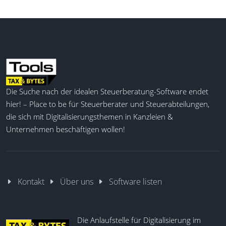
ermöglicht.
Vertriebsprozesse steuern
Marketingkampagnen planen
Integrierte Workflows
KI-gestützte Analysen
Mobile CRM-Nutzung
Die Suche nach der idealen Steuerberatung-Software endet
Reporting und Dashboards
hier! – Place to be für Steuerberater und Steuerabteilungen,
Individuelle Berichte
die sich mit Digitalisierungsthemen in Kanzleien &
E-Mail-Integration
Unternehmen beschäftigen wollen!
Dokumentenmanagement
Projektmanagementfunktionen
Kontakt
Über uns
Software listen
Die Anlaufstelle für Digitalisierung im