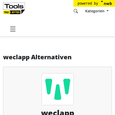
powered by
Kategorien
Startseite
Tools
weclapp GmbH
weclapp
Alternativen
weclapp Alternativen
weclapp