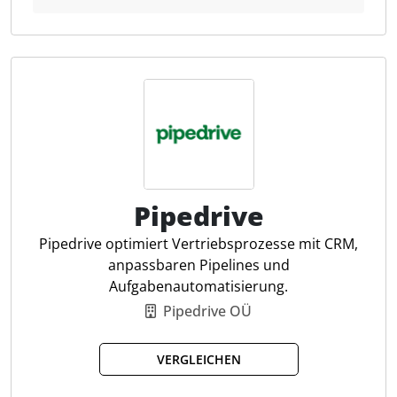
Kalender- und E-Mail-Integration. Es ermöglicht eine
lückenlose Dokumentation der gesamten
Vertriebshistorie und hilft Unternehmen, ihre
Vertriebsaktivitäten zu optimieren. Insbesondere für
Steuerberater bietet Samdock die Möglichkeit,
Anfragen und Kunden professionell zu betreuen und
Prozesse transparent zu gestalten, um mehr Effizienz
im Tagesgeschäft zu erreichen.
Pipedrive
Lead- & Deal-Management
Vertriebs-Pipelines anpassen
Pipedrive optimiert Vertriebsprozesse mit CRM,
Automatische Kundenhistorie
anpassbaren Pipelines und
Inbox für zentrale Anfragen
Aufgabenautomatisierung.
Dynamische Kundenlisten
Pipedrive OÜ
Analytics & Reporting
Aufgabenmanagement
VERGLEICHEN
Dokumentenverwaltung
No-Code Lead-Formulare