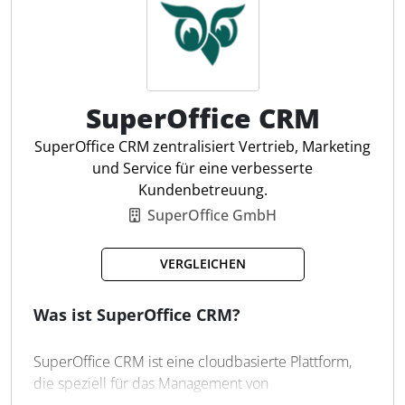
Datenverwaltung und effizienten Workflows, die die
Kundenbindung verbessern.
Kundenpflege in Echtzeit
SuperOffice CRM
KI-gestützte Automatisierung
Anomalien im Vertrieb erkennen
SuperOffice CRM zentralisiert Vertrieb, Marketing
Lead-Zuweisung automatisieren
und Service für eine verbesserte
E-Mail-Integration
Kundenbetreuung.
Workflow-Automatisierung
SuperOffice GmbH
Wettbewerbserkennung
BI- und Analysefunktionen
VERGLEICHEN
Datenvalidierung ergänzen
Individuelle Vertriebsprozesse
Was ist SuperOffice CRM?
SuperOffice CRM ist eine cloudbasierte Plattform,
die speziell für das Management von
Kundenbeziehungen in Unternehmen entwickelt