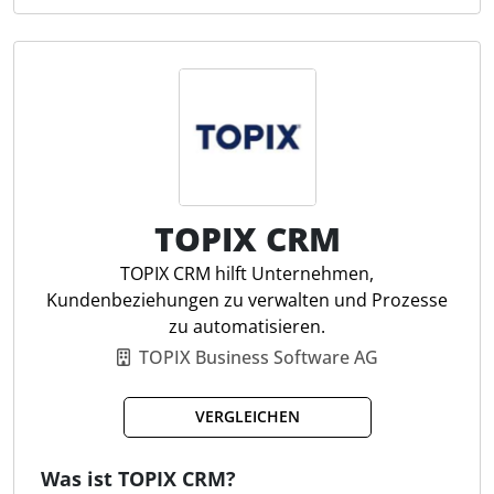
können Nutzer Berichte zur Umsatzprognose
erstellen, Leads segmentieren und Aktivitäten wie E-
Mails oder Anrufe zentral verwalten. Für
Steuerfachleute erleichtert Pipedrive die
Organisation von Vertriebsprozessen und fördert
eine zielgerichtete Kommunikation mit Kunden.
CRM-Workflows
TOPIX CRM
Aktivitäts- und Zielverwaltung
Marketplace-Integrationen
TOPIX CRM hilft Unternehmen,
Sales-Pipeline Analysen
Kundenbeziehungen zu verwalten und Prozesse
Umsatzmanagement-Software
zu automatisieren.
Projektmanagement
TOPIX Business Software AG
Lead-Generierung
Webbesucher tracken
VERGLEICHEN
Dokumentenverwaltung
Visuelles Deal-Tracking
Was ist TOPIX CRM?