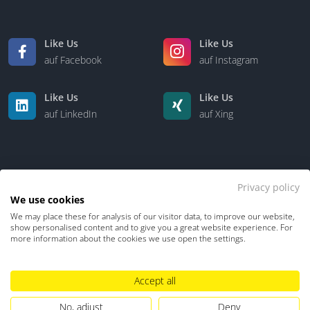
Like Us
Like Us
auf Facebook
auf Instagram
Like Us
Like Us
auf LinkedIn
auf Xing
Privacy policy
We use cookies
We may place these for analysis of our visitor data, to improve our website,
Kontakt
Über uns
show personalised content and to give you a great website experience. For
more information about the cookies we use open the settings.
Datenschutz
Impressum
TDM-Vorbehalt
Accept all
Hinweisgebersystem
Umgang mit KI
No, adjust
Deny