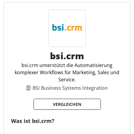
Organisation ihrer Kundenbeziehungen, bietet
deutschen Datenschutz und ist geräteunabhängig -
ohne Installation - zugänglich. Darüber hinaus lässt
sich die Software problemlos in gängige Programme
wie Outlook oder Gmail integrieren und bietet
flexible Anpassungsmöglichkeiten über API-
Schnittstellen. Damit eignet sie sich insbesondere
für den Einsatz in Steuerkanzleien, die ihre Prozesse
bsi.crm
digitalisieren wollen.
bsi.crm unterstützt die Automatisierung
komplexer Workflows für Marketing, Sales und
Kontaktmanagement
Service.
Angebots- & Projektmanagement
BSI Business Systems Integration
Zentrale Kundenhistorie
Aufgabenplanung
VERGLEICHEN
E-Mail-Integration
Angebotstracking
Was ist bsi.crm?
API für Software-Anbindung
Automatische Backups