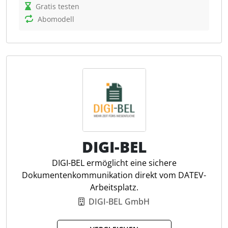
Gratis testen
Humbee unterstützt Nutzer dabei, ihre individuellen
Abomodell
Arbeitsprozesse zu digitalisieren und effizienter zu
gestalten. Vorgangsbasiertes Arbeiten ermöglicht
den zentralen Zugriff auf alle relevanten
Informationen zu einem Thema. Dadurch entfällt die
Suche nach Dokumenten und Informationen. Zu den
Funktionen gehören Dokumentenmanagement,
CRM, Prozess- und Aufgabenmanagement sowie die
Integration von Workflows zur Automatisierung
wiederkehrender Tätigkeiten. Steuerfachleute
profitieren von der umfassenden Integration in
DIGI-BEL
bestehende Systeme und der Möglichkeit, ihre
DIGI-BEL ermöglicht eine sichere
Arbeit in Kanban-Boards zu visualisieren.
Dokumentenkommunikation direkt vom DATEV-
Arbeitsplatz.
Vorgangsbasiertes Arbeiten
DIGI-BEL GmbH
Rechnungsmonitor
Erkennung doppelter Rechnungen