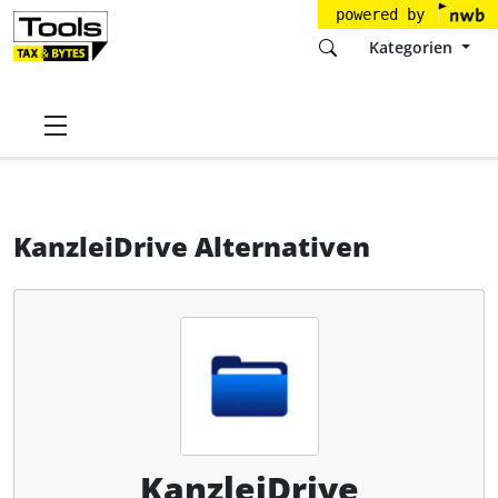
powered by
Kategorien
Startseite
Tools
fino kanzleidrive GmbH
KanzleiDrive
Alternativen
KanzleiDrive Alternativen
KanzleiDrive