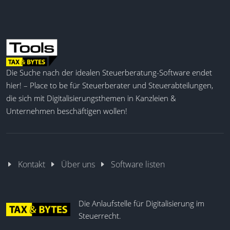
automatische Erinnerungen. Darüber hinaus können
Workflows erstellt, Aufgaben nach Engagements
verteilt und Rollenrouting, Statusänderungen sowie
Folgeaktionen gesteuert werden. Dokumente
können angefordert, geteilt, automatisch benannt,
klassifiziert, bearbeitet und kommentiert werden.
Die Suche nach der idealen Steuerberatung-Software endet
Die erfassten Daten umfassen unter anderem die
hier! – Place to be für Steuerberater und Steuerabteilungen,
Zeiterfassung, die Auslagen, die Rechnungsstellung,
die sich mit Digitalisierungsthemen in Kanzleien &
die Zahlungsabwicklung, die Berichte und die
Unternehmen beschäftigen wollen!
Dashboards. KI-Funktionen bieten Unterstützung bei
der Erstellung von Checklisten, Fragebögen, E-Mail-
Entwürfen, Zusammenfassungen,
Formularvorbefüllungen und
Dokumentenzuordnungen.
Kontakt
Über uns
Software listen
Mandanten-CRM
Die Anlaufstelle für Digitalisierung im
Dokumentenmanagement
Steuerrecht.
Mandantenportal
Workflow-Automation