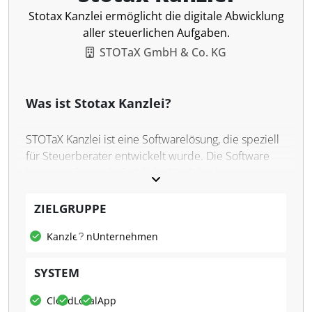
Stotax Kanzlei ermöglicht die digitale Abwicklung
aller steuerlichen Aufgaben.
STOTaX GmbH & Co. KG
Was ist Stotax Kanzlei?
STOTaX Kanzlei ist eine Softwarelösung, die speziell
für Steuerberater entwickelt wurde. Die Software
bietet umfassende fachliche Module, die eine
schnelle und effiziente Abwicklung verschiedener
Arbeitsprozesse ermöglichen. Mit Funktionen sowie
ZIELGRUPPE
Anbindung an Mandanten über die Cloud-
Kanzleien
Unternehmen
Plattformen ist STOTaX Kanzlei darauf ausgelegt, die
Arbeit in Steuerkanzleien zu optimieren und zu
SYSTEM
digitalisieren.
Was kann STOTaX Kanzlei?
Cloud
Lokal
App