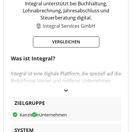
Jahresabschluss-Funktionen
Integral unterstützt bei Buchhaltung,
Steuererklärungen
Lohnabrechnung, Jahresabschluss und
Mandantenstammdaten-Verwaltung
Steuerberatung digital.
Revisionssichere Archivierung
Integral Services GmbH
Digitale Personalakte
Revisionssichere Archivierung
VERGLEICHEN
Was ist Integral?
Integral ist eine digitale Plattform, die speziell auf die
Bedürfnisse kleiner und mittlerer Unternehmen
zugeschnitten ist. Sie bündelt zentrale steuerliche
Prozesse wie Buchhaltung, Steuerberatung,
Jahresabschlüsse und Lohnbuchhaltung in einer
ZIELGRUPPE
Lösung. Die Software verbindet moderne
Kanzleien
Unternehmen
Automatisierung mit persönlicher Betreuung durch
Partner-Steuerberater. Das Ziel besteht darin,
SYSTEM
steuerliche Pflichten digital abzubilden und für