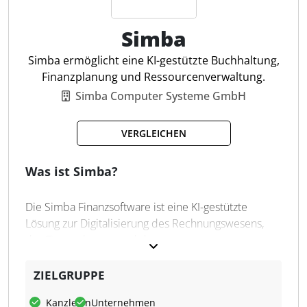
FIBU
CRM
Simba
Dokumenten-Upload
Dokumentenaustausch
Simba ermöglicht eine KI-gestützte Buchhaltung,
Rechnungen digital erstellen
Finanzplanung und Ressourcenverwaltung.
Digitale Signatur
Simba Computer Systeme GmbH
Automatische Belegverarbeitung
BWA-Reporting
VERGLEICHEN
Stammdatenverwaltung
Lohn-Funktionen
Was ist Simba?
Die Simba Finanzsoftware ist eine KI-gestützte
Lösung zur Digitalisierung des Rechnungswesens,
der Finanzplanung und des
Ressourcenmanagements. Sie unterstützt
Unternehmen und Kanzleien bei der
ZIELGRUPPE
Implementierung, Pflege und kontinuierlichen
Kanzleien
Unternehmen
Optimierung dieser Prozesse. Durch den modularen