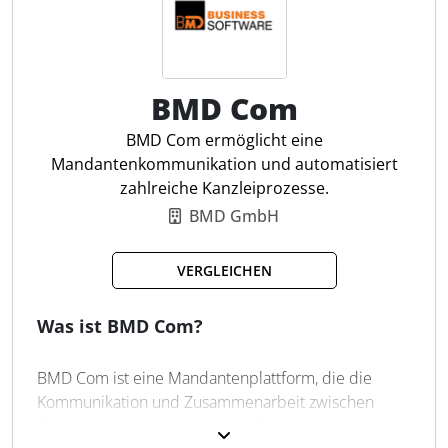
Steuerprozessen her. Die No-Code-Automatisierung
erweitert den Funktionsbereich um digital
abbildbare Kanzleiabläufe, für die keine
Programmierkenntnisse erforderlich sind. Der
Nutzen liegt in der Verbindung von
BMD Com
Mandantenarbeit, Finanzprozessen,
BMD Com ermöglicht eine
Fachsystembezug und Automatisierung innerhalb
Mandantenkommunikation und automatisiert
eines Systems für Steuerkanzleien.
zahlreiche Kanzleiprozesse.
BMD GmbH
KI-Assistenz
Mandanten-CRM
VERGLEICHEN
Rechnungswesen
No-Code-Automation
Was ist BMD Com?
Mandantenverwaltung
Kanzleiprozesse
CRM-Workflows
BMD Com ist eine Mandantenplattform, die die
Kommunikation und Zusammenarbeit zwischen
Prozessautomatisierung
Steuerberatungskanzleien und ihren Mandanten
Rechnungsprozesse