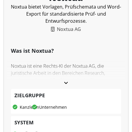
Noxtua bietet Vorlagen, Prüfschemata und Word-
Export für standardisierte Prüf- und
Entwurfsprozesse.
Noxtua AG
Was ist Noxtua?
Noxtua ist eine Rechts-KI der Noxtua AG, die
juristische Arbeit in den Bereichen Research,
Understanding und Drafting abdeckt. Die
Anwendung ist für den Einsatz im europäischen
Rechtsraum konzipiert und verarbeitet Nutzerdaten
ZIELGRUPPE
auf Servern der Partner IONOS und Open Telekom
Kanzleien
Unternehmen
Cloud.
Was kann Noxtua?
SYSTEM