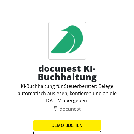
Datenbank mit optimal auf die Bedürfnisse der
Zielgruppen Steuerberater, Prüfungsgesellschaften
und Unternehmen mit eigener Steuerfachabteilung
passende Kanzlei- und Themenpakete, die spezifisch
abgestimmt „gute Antworten“ auf steuerrechtliche
Fragestellungen geben. Aktuelle Rechtsprechung,
Kommentare von hochkarätigen Autoren, so wie die
Vielzahl von Arbeitshilfen und weiteren vernetzten
Tools, wie auch dem Livefeed für aktuelle
docunest KI-
Fachinformationen erleichtern die Kanzleialltag
nachweislich. Smarte Tools wie die steuerliche
Buchhaltung
Entscheidungshilfe TaxNavi oder auch KI-
KI-Buchhaltung für Steuerberater: Belege
Anwendungen zeichnen das erweiterte Angebot der
automatisch auslesen, kontieren und an die
NWB Datenbank aus.
DATEV übergeben.
docunest
NWB Kira
NWB Livefeed
DEMO BUCHEN
Newsletter-Service