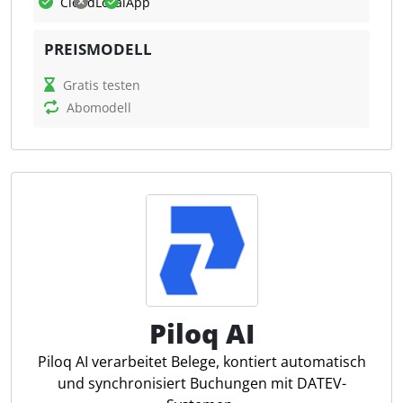
und wird in Deutschland gehostet, was maximale
Cloud
Lokal
App
Sicherheit und Datenschutz gewährleistet.
PREISMODELL
Was kann 5FSoftware?
Gratis testen
5FSoftware vereinfacht und optimiert Arbeits- und
Abomodell
Kommunikationsprozesse durch eine Vielzahl an
Funktionen. Nutzer können die Plattform individuell
an ihre Arbeitsprozesse anpassen, egal ob es sich
um kleine oder große Kanzleien handelt. Zu den
Kernfunktionen gehören sichere Projekträume,
interaktive Checklisten und flexible
Kommunikationslinks, die es ermöglichen,
unternehmensinterne sowie externe Prozesse
effizient zu managen. Dokumente können
rechtssicher digital signiert werden, was den
Piloq AI
Übergang zur papierlosen Kanzlei unterstützt.
Piloq AI verarbeitet Belege, kontiert automatisch
Neben der strukturierten Zusammenarbeit mit
und synchronisiert Buchungen mit DATEV-
externen Kontakten umfasst 5F auch die Abbildung