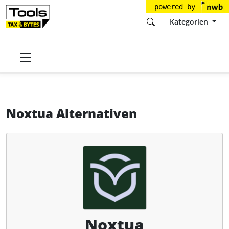
powered by
Kategorien
Startseite
Tools
Noxtua AG
Noxtua
Alternativen
Noxtua Alternativen
Noxtua