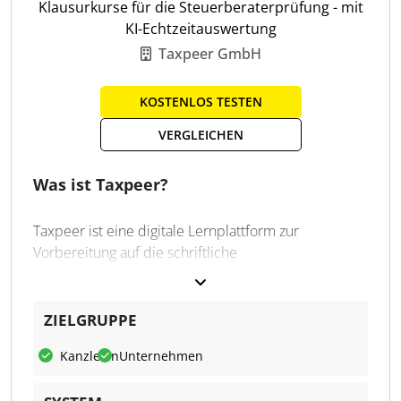
Klausurkurse für die Steuerberaterprüfung - mit
KI-Echtzeitauswertung
Taxpeer GmbH
KOSTENLOS TESTEN
VERGLEICHEN
Was ist Taxpeer?
Taxpeer ist eine digitale Lernplattform zur
Vorbereitung auf die schriftliche
Steuerberaterprüfung. Sie wurde speziell für
angehende Steuerberater*innen entwickelt und
kombiniert klassische Klausurvorbereitung mit
ZIELGRUPPE
modernen KI-Technologien. Nutzerinnen bearbeiten
Kanzleien
Unternehmen
originalgetreue Examensklausuren in einem
prüfungsechten Editor, der das Schreiben unter