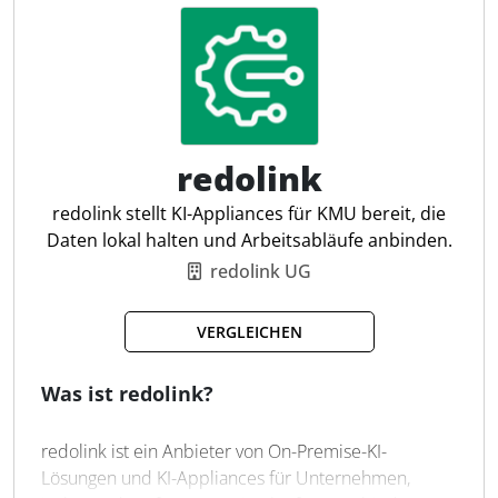
Beratungsqualität bietet.
Zugriff auf Steuerbibliothek
Integration von Fachwissen
Transparente Literaturangaben
Speicherung vergangener Chats
redolink
Light/Dark Mode
Folgefragen stellen
redolink stellt KI-Appliances für KMU bereit, die
E-Mail erstellen
Daten lokal halten und Arbeitsabläufe anbinden.
Unterstützung bei Analysen
redolink UG
Aktuelle Steuerinformationen
VERGLEICHEN
Was ist redolink?
redolink ist ein Anbieter von On-Premise-KI-
Lösungen und KI-Appliances für Unternehmen,