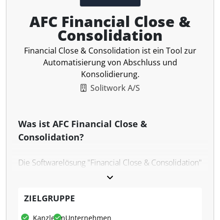
AFC Financial Close &
Consolidation
Financial Close & Consolidation ist ein Tool zur
Automatisierung von Abschluss und
Konsolidierung.
Solitwork A/S
Was ist AFC Financial Close &
Consolidation?
Die Softwarelösung "Financial Close & Consolidation"
automatisiert den Finanzabschluss und die
Konsolidierung und trägt so zur Effizienzsteigerung
bei. Die Software wurde entwickelt, um Transparenz
ZIELGRUPPE
über Finanzdaten zu schaffen. Die Software bietet
Kanzleien
Unternehmen