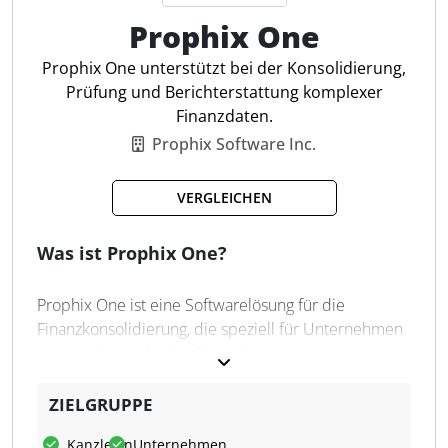
Gesamtüberblick über die Unternehmenssituation
Prophix One
und eine Entlastung des Arbeitsalltags.
Prophix One unterstützt bei der Konsolidierung,
Prüfung und Berichterstattung komplexer
Schuldenkonsolidierung
Finanzdaten.
Währungsumrechnung
Prophix Software Inc.
Goodwill-Verrechnung
Automatisierte Workflows
VERGLEICHEN
Intercompany-Abstimmung
Segment-Berichterstattung
Was ist Prophix One?
Aufwands-/Ertragsabgleich
Anpassungsbuchungen
Prophix One ist eine Softwarelösung für die
Kapital-Konsolidierung
Finanzkonsolidierung, die speziell für Unternehmen
Prüfpfade & Dokumentation
entwickelt wurde, die Finanzdaten aus
unterschiedlichen Quellen und Einheiten
zusammenführen müssen. Die Anwendung
ZIELGRUPPE
automatisiert zentrale Prozesse der
Kanzleien
Unternehmen