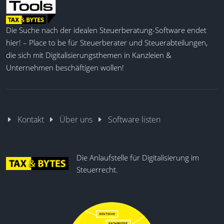
Automatisierte Konsolidierung
Indiv. Berichtsstrukturen
Die Suche nach der idealen Steuerberatung-Software endet
Mehrmandantenfähigkeit
hier! – Place to be für Steuerberater und Steuerabteilungen,
Flexible Berichtsformate
die sich mit Digitalisierungsthemen in Kanzleien &
Plan-Daten und Szenarien
Unternehmen beschäftigen wollen!
Excel- und CSV-Import
Integrierter Report-Builder
Cloudbasierte Datensicherung
Kennzahlen und Cash-Flow
Kontakt
Über uns
Software listen
Individuelle Dashboards
Die Anlaufstelle für Digitalisierung im
Steuerrecht.