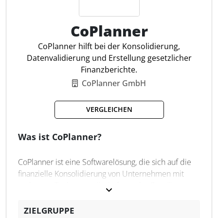
Steuerfachleuten präzisere Einblicke in Finanzdaten
und eine effizientere Gestaltung von Planungen und
CoPlanner
Analysen.
CoPlanner hilft bei der Konsolidierung,
Finanzkonsolidierung
Datenvalidierung und Erstellung gesetzlicher
Abschlusszyklen
Finanzberichte.
Planung und Reporting
CoPlanner GmbH
Datenerfassung & Validierung
Intercompany-Abgleiche
VERGLEICHEN
Statutarisches Reporting
Self-Service-Analysen
Was ist CoPlanner?
iXBRL-Berichte erstellen
Simulationen durchführen
CoPlanner ist eine Softwarelösung, die sich auf die
KI-gestützte Prognosen
finanzielle Konsolidierung von Unternehmen mit
mehreren Tochtergesellschaften oder Beteiligungen
spezialisiert hat. Das Ziel besteht darin, sämtliche
Finanzdaten in einem einheitlichen
ZIELGRUPPE