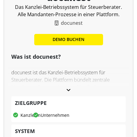
Das Kanzlei-Betriebssystem für Steuerberater.
Alle Mandanten-Prozesse in einer Plattform.
docunest
DEMO BUCHEN
Was ist docunest?
docunest ist das Kanzlei-Betriebssystem für
Steuerberater. Die Plattform bündelt zentrale
Mandanten-Prozesse in einer Oberfläche:
Mandantenportal, Personalfragebögen,
Mandantenonboarding, Aufgaben, Aufträge,
ZIELGRUPPE
Dateiaustausch, digitale Signatur, Freizeichnung,
Kanzleien
Unternehmen
Lohnprozesse, Zeiterfassung, Workflows und DATEV-
Schnittstellen.
SYSTEM