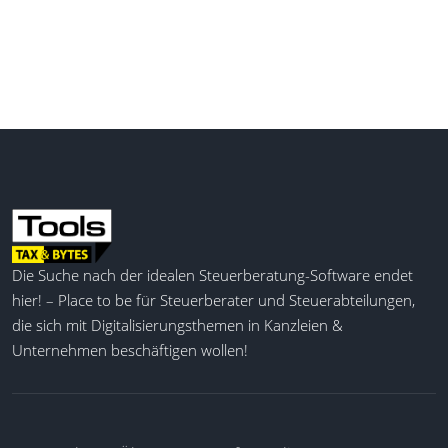
dazu beitragen, Prozesse in Steuerkanzleien zu
optimieren und zu automatisieren. Die Software
unterstützt Kanzleien dabei, ihre Effizienz zu steigern
und den Kanzleiwert zu erhöhen, indem sie
Routineaufgaben wie Mandatsannahme, Vertrags-
und Dokumentenerstellung sowie
Leistungsabrechnung digitalisiert. Zusätzlich bietet
KanzleiFlow flexible Anpassungsoptionen, um auf
individuelle Bedürfnisse der Kanzlei eingehen zu
können.
Die Suche nach der idealen Steuerberatung-Software endet
Individualisierung des Systems
hier! – Place to be für Steuerberater und Steuerabteilungen,
Automatisierter E-Mail-Versand
die sich mit Digitalisierungsthemen in Kanzleien &
NLP, KI und BPMN-Technologien
Unternehmen beschäftigen wollen!
Vertrag-& Dokumentenerstellung
Mitarbeiter-Assistenzsystem
Autom. Mandantenonboarding
Digitales Bewerbungsmanagement