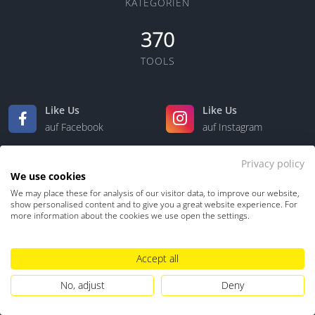
KATEGORIEN
370
TOOLS
Like Us
Like Us
auf Facebook
auf Instagram
Privacy policy
Like Us
Like Us
We use cookies
auf LinkedIn
auf Xing
We may place these for analysis of our visitor data, to improve our website,
show personalised content and to give you a great website experience. For
more information about the cookies we use open the settings.
Accept all
No, adjust
Deny
Kontakt
Über uns