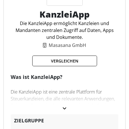
KanzleiApp
Belegerfassung via Kamera
Belegupload in DATEV Online
Die KanzleiApp ermöglicht Kanzleien und
Auswertungen: BWA & OPOS
Mandanten zentralen Zugriff auf Daten, Apps
Automatische Fristensetzung
und Dokumente.
Individuelle Checklisten
Masasana GmbH
Mandanten-Benachrichtigungen
VERGLEICHEN
Was ist KanzleiApp?
Die KanzleiApp ist eine zentrale Plattform für
Steuerkanzleien, die alle relevanten Anwendungen,
Schnittstellen und Informationen bündelt. Sie bietet
Kanzleien und Mandanten über ein gemeinsames
Login Zugriff auf Funktionen wie
ZIELGRUPPE
Stammdatenverwaltung, Dokumentenaustausch und