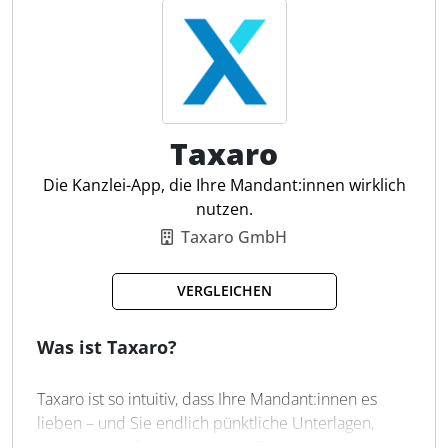
Automatischer Belegaustausch
FiBu Vor- und Nachbereitung
Lohnerfassung für Mandanten
Einkommensteuer-Assistent
Taxaro
Mandanten Onboarding-Prozess
Digitale Unterschriften
Die Kanzlei-App, die Ihre Mandant:innen wirklich
Erinnerungsservices
nutzen.
Taxaro GmbH
VERGLEICHEN
Was ist Taxaro?
Taxaro ist so intuitiv, dass Ihre Mandant:innen es
lieben – und Sie endlich pünktliche Unterlagen,
weniger Rückfragen und mehr Zeit bekommen.