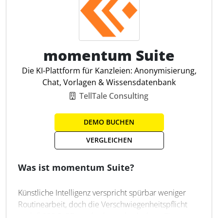
Fazit: Digitale Zusammenarbeit neu gedacht
Unsere integrierten Online-Mandantenlösungen
schaffen neue Standards in Sachen:
momentum Suite
Effizienz
Die KI-Plattform für Kanzleien: Anonymisierung,
Datensicherheit
Chat, Vorlagen & Wissensdatenbank
Prozessautomatisierung
TellTale Consulting
Kanzlei- und Mandantenentlastung
DEMO BUCHEN
VERGLEICHEN
Automatisierte Buchhaltung
Online Belegarchiv
Was ist momentum Suite?
Selbstbucher-Lösungen
Echtzeit-Datenverarbeitung
Künstliche Intelligenz verspricht spürbar weniger
Workflow-Management
Routinearbeit, doch die Verschwiegenheitspflicht
Digitaler Belegtransfer
nach § 203 StGB macht den unbedachten Einsatz