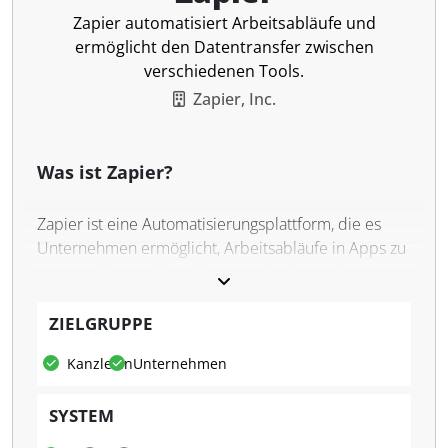
Zapier automatisiert Arbeitsabläufe und
ermöglicht den Datentransfer zwischen
verschiedenen Tools.
Zapier, Inc.
Was ist Zapier?
Zapier ist eine Automatisierungsplattform, die es
Unternehmen ermöglicht, Arbeitsabläufe in Apps zu
automatisieren. Ohne Programmierkenntnisse
können Nutzer verschiedene Tools und
Anwendungen miteinander verbinden, um
ZIELGRUPPE
wiederkehrende Aufgaben und Prozesse effizienter
Kanzleien
Unternehmen
zu gestalten. Zapier kombiniert benutzerfreundliche
Schnittstellen, Datentabellen und Logik, um
SYSTEM
Automatisierungslösungen zu entwickeln.