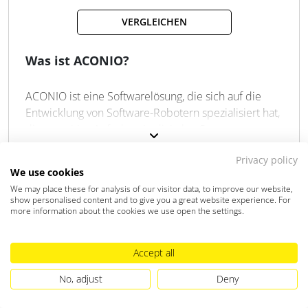
Steuerflow-Archivierung
VERGLEICHEN
API für DATEV-Desktopzugriff
Körperschaftsteuer-Abgleich
Automatisiertes Onboarding
Was ist ACONIO?
KI-gestützte Datenanalyse
Echtzeit-Benachrichtigungen
ACONIO ist eine Softwarelösung, die sich auf die
Microsoft 365 Anbindung
Entwicklung von Software-Robotern spezialisiert hat,
Individuelle API-Anpassung
die repetitive Aufgaben in digitalen Systemen
vollautomatisiert ausführen können. Diese
Privacy policy
sogenannten RPA-Bots (Robotic Process Automation)
ZIELGRUPPE
We use cookies
simulieren menschliche Interaktionen mit
We may place these for analysis of our visitor data, to improve our website,
Kanzleien
Unternehmen
Softwareanwendungen und übernehmen
show personalised content and to give you a great website experience. For
zeitaufwändige, standardisierte Tätigkeiten, wodurch
more information about the cookies we use open the settings.
SYSTEM
Mitarbeiter entlastet werden. Das Tool ist für
Unternehmen in unterschiedlichen
Accept all
Cloud
Lokal
App
Automatisierungsstadien geeignet und ermöglicht
eine flexible Integration in bestehende Prozesse.
No, adjust
Deny
Was kann ACONIO?