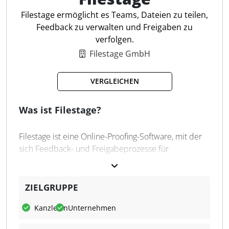
Kopieraufträge
Filestage ermöglicht es Teams, Dateien zu teilen,
Feedback zu verwalten und Freigaben zu
verfolgen.
Filestage GmbH
VERGLEICHEN
Was ist Filestage?
Filestage ist eine Online-Proofing-Software, mit der
sich Feedback- und Freigabeprozesse für
unterschiedliche Inhalte effizient organisieren
lassen. Die Software bietet eine zentrale Plattform,
auf der Dateien hochgeladen, kommentiert und
ZIELGRUPPE
freigegeben werden können. Interne Teams und
Kanzleien
Unternehmen
externe Partner können so gemeinsam sicherstellen,
dass jede Datei vor der Veröffentlichung geprüft und