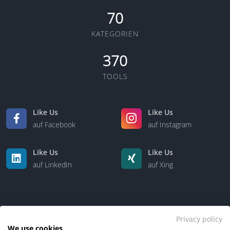
70
KATEGORIEN
370
TOOLS
Like Us
Like Us
auf Facebook
auf Instagram
Like Us
Like Us
auf LinkedIn
auf Xing
Privacy policy
We use cookies