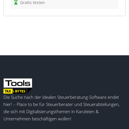
in Unternehmen durch digitale Workflows und ein
Gratis testen
umfassendes Dokumenten-Management. Mit
Funktionen zur Rechnungsverarbeitung, zum
Personalmanagement und zur
Vertriebsunterstützung hilft die Software,
Papierdokumente zu eliminieren und manuelle
Aufgaben zu reduzieren. Für Steuerfachleute bietet
DocuWare eine sichere, rechtssichere Archivierung
und erleichtert die Einhaltung gesetzlicher
Vorschriften, während der Zugang zu wichtigen
Informationen jederzeit und überall gewährleistet
ist.
Automatisiertes Indexieren
Die Suche nach der idealen Steuerberatung-Software endet
Dokumenten-Import
hier! – Place to be für Steuerberater und Steuerabteilungen,
Aufgabensteuerung
die sich mit Digitalisierungsthemen in Kanzleien &
Elektronische Signaturen
Unternehmen beschäftigen wollen!
Mobile App