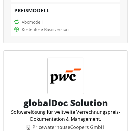
Für Steuerkanzleien erleichtert fileee die sichere
digitale Kommunikation und den
PREISMODELL
Dokumentenaustausch mit Mandanten, was den
Papieraufwand minimiert und die Beratungszeit
Abomodell
maximiert.
Kostenlose Basisversion
fileee Pay
Volltextsuche
Einfacher Download
Automatisierungen
Tabellenexport
Multi-Edit
Kalender Integration
globalDoc Solution
Softwarelösung für weltweite Verrechnungspreis-
Dokumentation & Management.
PricewaterhouseCoopers GmbH