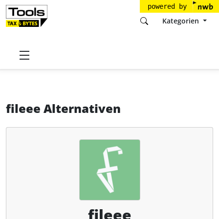
powered by
Kategorien
Startseite
Tools
fileee GmbH
fileee
Alternativen
fileee Alternativen
fileee