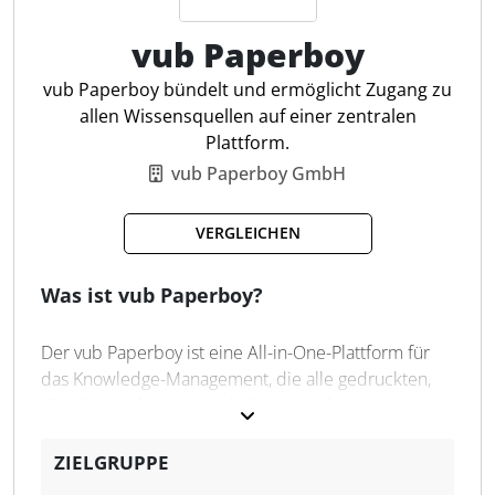
ADDISON. Die Software bietet zudem
revisionssichere Archivierung und unterstützt die
vub Paperboy
Einhaltung von rechtlichen Vorgaben wie der GoBD
vub Paperboy bündelt und ermöglicht Zugang zu
2020. Funktionen wie digitale Wiedervorlagen,
allen Wissensquellen auf einer zentralen
individuelle Rechteverwaltung und eine flexible
Plattform.
Aktenstruktur machen AKTEFIX digital zu einem
vub Paperboy GmbH
umfassenden Tool für die Optimierung betrieblicher
Abläufe.
VERGLEICHEN
Digitale Akten
Was ist vub Paperboy?
Automatisierte Wiedervorlage
27 mögliche Daten-Imports
Der vub Paperboy ist eine All-in-One-Plattform für
Frei konfigurierbare Workflows
das Knowledge-Management, die alle gedruckten,
Multi-Company-& mandantenfähig
digitalen und eigenen Inhalte (Journals,
Individuelles Branding
Datenbanken, eBooks, Newsletter, soziale Medien,
Notiz-Funktion
etc.) in einer Oberfläche bündelt.
ZIELGRUPPE