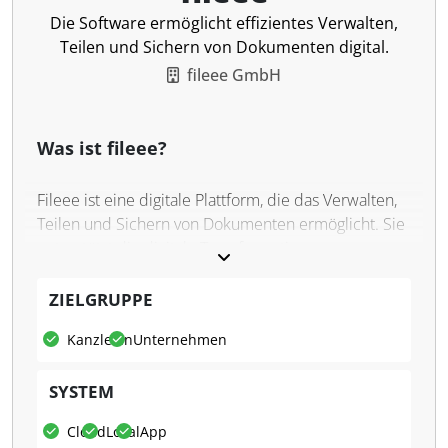
Die Software ermöglicht effizientes Verwalten,
Teilen und Sichern von Dokumenten digital.
fileee GmbH
Was ist fileee?
Fileee ist eine digitale Plattform, die das Verwalten,
Teilen und Sichern von Dokumenten ermöglicht. Sie
unterstützt die digitale Transformation von
papierbasierten Prozessen in Unternehmen und
ermöglicht einen einfacheren Zugriff auf Dokumente
ZIELGRUPPE
sowohl am Desktop als auch mobil.
Kanzleien
Unternehmen
Was kann fileee?
SYSTEM
Die Software unterstützt den automatisierten Import
und die intelligente Organisation von Dokumenten.
Cloud
Lokal
App