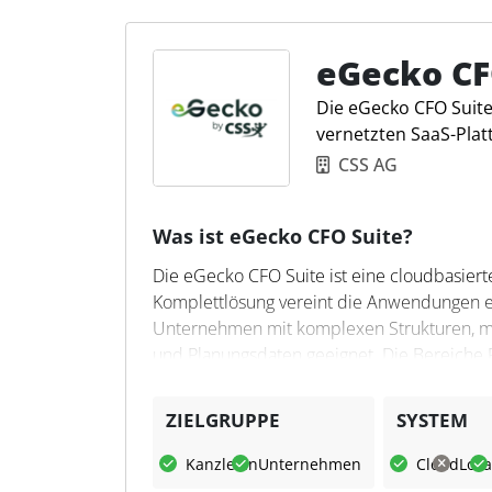
integrierte Lohnmodul übernimmt die Lohn
ermöglicht die Integration externer Syste
Mandantenfähigkeit und Mehrsprachigkeit 
eGecko CF
Die eGecko CFO Suite
vernetzten SaaS-Plat
CSS AG
Was ist eGecko CFO Suite?
Die eGecko CFO Suite ist eine cloudbasierte
Komplettlösung vereint die Anwendungen e
Unternehmen mit komplexen Strukturen, me
und Planungsdaten geeignet. Die Bereiche
Unternehmenssteuerung sind auf einer zent
ZIELGRUPPE
SYSTEM
Was kann die eGecko CFO Su
Kanzleien
Unternehmen
Cloud
Loka
Die CFO Suite unterstützt das Rechnungswes