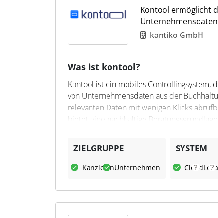
Kontool ermöglicht d
Unternehmensdaten 
kantiko GmbH
Was ist kontool?
Kontool ist ein mobiles Controllingsystem, 
von Unternehmensdaten aus der Buchhaltung
relevanten Daten mit wenigen Klicks abrufba
bietet eine nachhaltige Beratungsgrundlage
Was kann kontool?
ZIELGRUPPE
SYSTEM
Kontool analysiert und präsentiert die wic
Kanzleien
Unternehmen
Cloud
Loka
Cockpit. Es ermöglicht eine einfache Einri
jederzeit und überall unter Einhaltung der
einen Blick den aktuellen Stand und die E
kontool die Grundlage für fundierte Prog