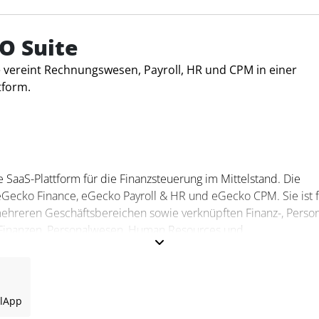
abrechnung und die Sozialversicherungsmeldungen. Die Softw
me wie DATEV und ELSTER. Funktionen wie Automatisierung,
erleichtern die Verwaltung komplexer Unternehmensstrukturen
O Suite
 vereint Rechnungswesen, Payroll, HR und CPM in einer
tform.
 SaaS-Plattform für die Finanzsteuerung im Mittelstand. Die
Gecko Finance, eGecko Payroll & HR und eGecko CPM. Sie ist f
hreren Geschäftsbereichen sowie verknüpften Finanz-, Person
 Finanzen, Personalwesen, Human Resources und
ralen Datenbasis miteinander verknüpft.
ite?
l
App
en, das Controlling, die Personalabrechnung, HR-Prozesse,