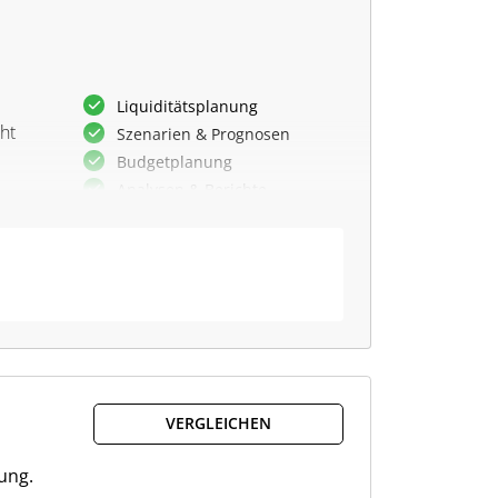
Liquiditätsplanung
ht
Szenarien & Prognosen
Budgetplanung
Analysen & Berichte
n.
Integrationen
Tägliche Cashflow-Übersicht
Echtzeit-Update des
Cashflows
Automatische Kategorisierung
 auf
Integration von 3.400+ Banken
ante
VERGLEICHEN
ung.