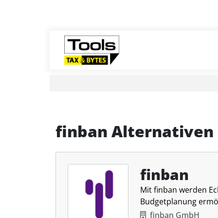
finban Alternativen
finban
Mit finban werden E
Budgetplanung ermög
finban GmbH