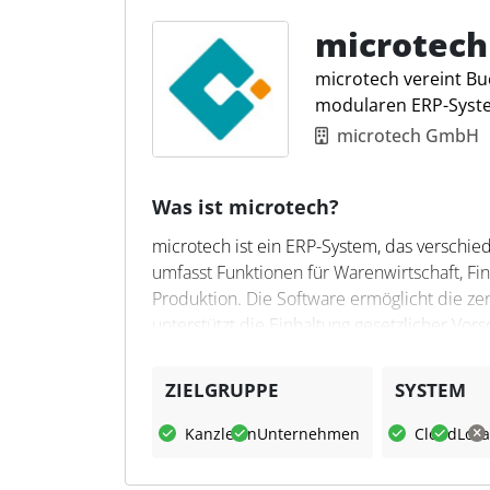
123geplant.de ermöglicht eine umfassende u
neuesten digitalen Technologie basiert. Di
microtech
präsentation, integrierte Unternehmensplan
microtech vereint Bu
Mehrbenutzer- und Mandantenfähigkeit eign
modularen ERP-Syst
Unternehmensstrukturen. Die datenbasiert
zertifizierten deutschen Rechenzentrum gew
microtech GmbH
Verbindung. Diese Aspekte sind entscheide
steigern und gleichzeitig das Haftungsrisiko
Was ist microtech?
microtech ist ein ERP-System, das verschi
umfasst Funktionen für Warenwirtschaft, F
Produktion. Die Software ermöglicht die ze
unterstützt die Einhaltung gesetzlicher Vor
Was kann microtech?
ZIELGRUPPE
SYSTEM
microtech bietet eine modulare Lösung fü
Kanzleien
Unternehmen
Cloud
Loka
ermöglicht die Erstellung von Buchungen, d
Daten. Die Warenwirtschaft unterstützt die