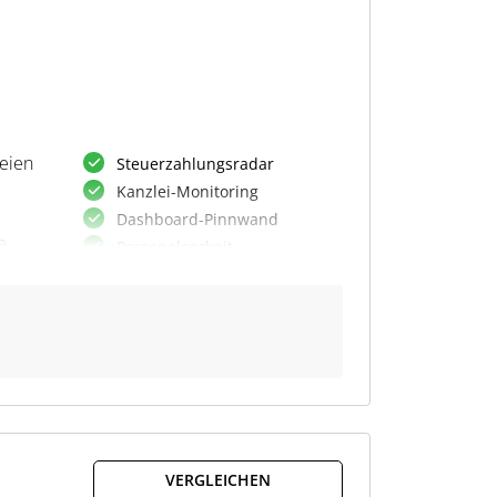
leien
Steuerzahlungsradar
Kanzlei-Monitoring
Dashboard-Pinnwand
e
Personalcockpit
Controllingcockpit
Frühwarnsystem
Maßnahmenplan
Unternehmensplanung
Vertragswächter
hen
Kalenderfunktionen
: Sie
VERGLEICHEN