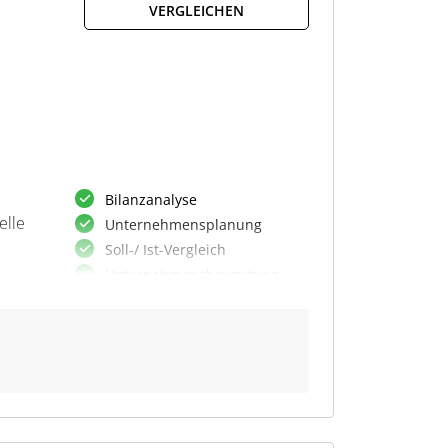
VERGLEICHEN
Bilanzanalyse
elle
Unternehmensplanung
Soll-/ Ist-Vergleich
Unternehmensbewertung
Finanzierung
Finanzstatus
m
AHW Bewertungsverfahren
Interaktive Charts
Bankenspiegel
Existenzgründung