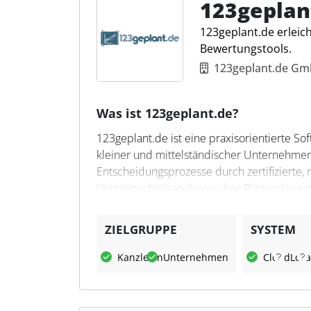
123geplan
123geplant.de erleic
Bewertungstools.
123geplant.de G
Was ist 123geplant.de?
123geplant.de ist eine praxisorientierte So
kleiner und mittelständischer Unternehmen 
Entscheidungsprozesse durch zertifizierte,
Vergangenheitsanalysen über Planrechnun
reichen. Die Nutzer profitieren von einem 
Buchhaltungsprogrammen, einer planrechnu
ZIELGRUPPE
SYSTEM
Einsparung von Hardware- und Installation
gespeichert sind.
Kanzleien
Unternehmen
Cloud
Loka
Was kann 123geplant.de?