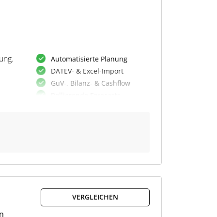
ung.
Automatisierte Planung
DATEV- & Excel-Import
GuV-, Bilanz- & Cashflow
Rollierende Forecasts
Soll-Ist-Vergleiche
Szenarioanalysen
Management- &
Bankenreports
KI-Finanzassistent
asis
KPI-Dashboards
it
BWA-Analysen
VERGLEICHEN
n