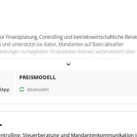
für Finanzplanung, Controlling und betriebswirtschaftliche Berat
n und unterstützt sie dabei, Mandanten auf Basis aktueller
idungen zu begleiten. Finanzdaten können automatisiert über
ort Rechnungswesen oder alternativ per Excel-Import
 eine gemeinsame Datenbasis für Kanzlei und Mandant und
sprozesse.
PREISMODELL
l
App
Abomodell
tellung integrierter GuV-, Bilanz- und Cashflow-Planungen auf B
ort. Die Plattform unterstützt rollierende Forecasts, Soll-Ist-
stellung von Management- und Bankenreports. KPI-Dashboards m
 und ein KI-gestützter Finanzassistent mit Chat- und
r
n bei Analyse-, Planungs-, Controlling- und Beratungsprozessen.
Controlling, Steuerberatung und Mandantenkommunikation i