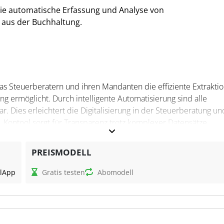
ie automatische Erfassung und Analyse von
aus der Buchhaltung.
das Steuerberatern und ihren Mandanten die effiziente Extrakti
 ermöglicht. Durch intelligente Automatisierung sind alle
r. Dies erleichtert die Digitalisierung in der Steuerberatung un
. Kontool sorgt für Transparenz trotz komplexer Datensätze.
PREISMODELL
htigsten Unternehmenskennzahlen in einem flexiblen grafischen
l
App
Gratis testen
Abomodell
chtung per DATEV-Import und gewährleistet den Zugriff auf die 
 deutschen Sicherheitsstandards. Steuerfachangestellte können 
ntwicklung der Mandantenzahlen erfassen. Darüber hinaus biete
nosen und Empfehlungen.