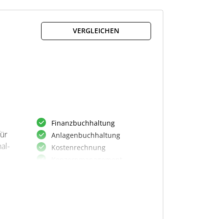
are
Mahnwesen
.
VERGLEICHEN
Finanzbuchhaltung
ür
Anlagenbuchhaltung
al-
Kostenrechnung
Konzernmanagement
Vertragsmanagement
Faktura
Lohnabrechnung
Personalzeitmanagement