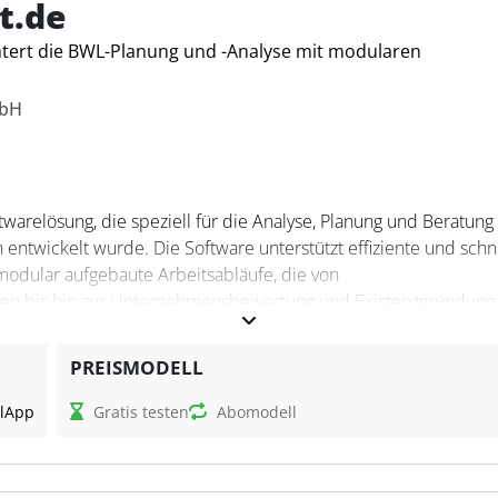
t.de
htert die BWL-Planung und -Analyse mit modularen
mbH
ftwarelösung, die speziell für die Analyse, Planung und Beratung
entwickelt wurde. Die Software unterstützt effiziente und schn
 modular aufgebaute Arbeitsabläufe, die von
gen bis hin zur Unternehmensbewertung und Existenzgründung
einfachen Datenimport aus allen gängigen
ngsbasierten Analyse innerhalb von 30 Minuten sowie von der
PREISMODELL
skosten, da alle Daten sicher in einem deutschen Rechenzentru
l
App
Gratis testen
Abomodell