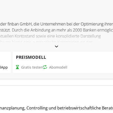
re der finban GmbH, die Unternehmen bei der Optimierung ihrer
stützt. Durch die Anbindung an mehr als 2000 Banken ermöglic
ktuellen Kontostand sowie eine konsolidierte Darstellung
tware bietet eine automatische Kategorisierung der
lichkeiten, um individuellen Anforderungen gerecht zu werde
PREISMODELL
l
App
Gratis testen
Abomodell
n Echtzeit verwaltet, Szenarien erstellt und verglichen sowie
rden. Steuerfachleute profitieren von der Möglichkeit, Budgets
tzeit abzugleichen. Mit detaillierten Analysen, Berichten und
assende Einblicke in Finanzkennzahlen, die entscheidungsrelev
inanzplanung, Controlling und betriebswirtschaftliche Berat