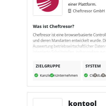
einer Plattform.
Cheftresor GmbH
Was ist Cheftresor?
Cheftresor ist eine browserbasierte Control
und deren Mandanten entwickelt wurde. Die 
Auswertung betriebswirtschaftlicher Daten 
integrierte Schnittstellen, insbesondere
Umstellung weiter genutzt werden. Der Zugr
ZIELGRUPPE
SYSTEM
Was kann Cheftresor?
Kanzleien
Unternehmen
Cloud
Loka
Cheftresor bündelt aktuelle Unternehmens
Rechenzentrum und stellt diese visuell auf
Controlling-Cockpit, der Steuerzahlungsk
eine strukturierte und digitale Zusammenarb
können ihre Mandanten fundiert beraten, Ri
kontool
darstellen.