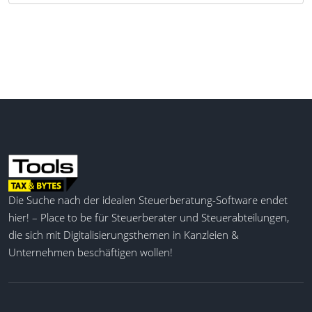
Erstellung von Verfahrensdokumentationen und
weiteren Beratungsberichten. Die Software bietet
eine strukturierte und detaillierte Übersicht über
alle buchhalterischen Prozesse, einschließlich
Datenschutz und IT-Sicherheit, und ist für
verschiedene Unternehmensgrößen anpassbar. Für
Steuerfachleute bietet GoBD Direkt eine effektive
Möglichkeit, ihre Beratungsangebote zu erweitern
und die Digitalisierung der Geschäftsprozesse ihrer
Mandanten zu unterstützen.
Technische Systemdokumentation
Die Suche nach der idealen Steuerberatung-Software endet
Betriebsdokumentation
hier! – Place to be für Steuerberater und Steuerabteilungen,
Risikomanagement
die sich mit Digitalisierungsthemen in Kanzleien &
Belegablage
Unternehmen beschäftigen wollen!
Mobiles Scannen
Internes Kontrollsystem (IKS)