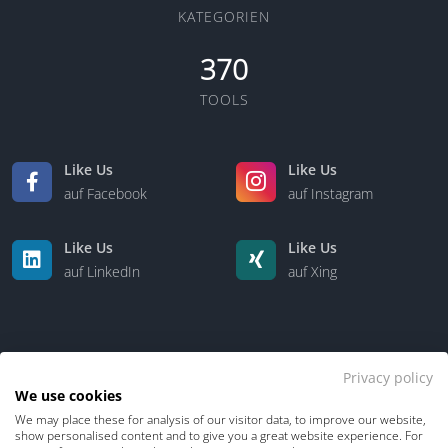
KATEGORIEN
370
TOOLS
Like Us
Like Us
auf Facebook
auf Instagram
Like Us
Like Us
auf LinkedIn
auf Xing
Privacy policy
We use cookies
We may place these for analysis of our visitor data, to improve our website,
Kontakt
Über uns
show personalised content and to give you a great website experience. For