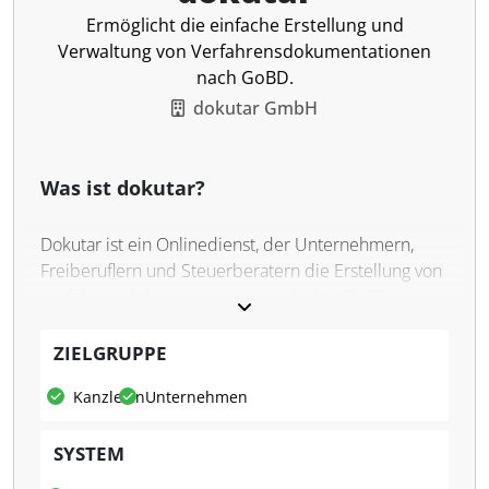
Ermöglicht die einfache Erstellung und
Verwaltung von Verfahrensdokumentationen
nach GoBD.
dokutar GmbH
Was ist dokutar?
Dokutar ist ein Onlinedienst, der Unternehmern,
Freiberuflern und Steuerberatern die Erstellung von
Verfahrensdokumentationen nach den GoBD-
Vorgaben ermöglicht. Die Software bietet eine
cloudbasierte Lösung, bei der die Daten in
ZIELGRUPPE
deutschen Rechenzentren gespeichert werden.
Kanzleien
Unternehmen
Nutzer werden durch spezifische Fragekataloge
geführt, die alle relevanten Geschäftsprozesse
SYSTEM
abdecken, darunter Belegablage, Kassenführung und
IT-Dokumentation. Die Anwendung ist