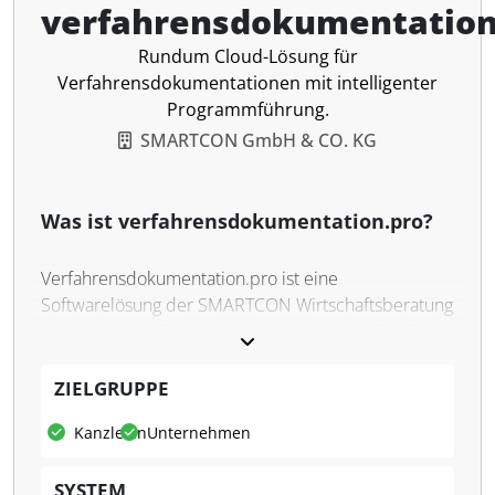
verfahrensdokumentation
Rundum Cloud-Lösung für
Verfahrensdokumentationen mit intelligenter
Programmführung.
SMARTCON GmbH & CO. KG
Was ist verfahrensdokumentation.pro?
Verfahrensdokumentation.pro ist eine
Softwarelösung der SMARTCON Wirtschaftsberatung
GmbH & Co. KG, entwickelt zur Erstellung GoBD-
konformer Verfahrensdokumentationen. Diese
Cloud-basierte Software ermöglicht Steuerberatern,
ZIELGRUPPE
Wirtschaftsprüfern und Rechtsanwälten die
Kanzleien
Unternehmen
prozessorientierte Abbildung und automatisierte
Generierung von Dokumentationstexten. Sie
SYSTEM
unterstützt dabei, individuelle Prozesse zu erfassen