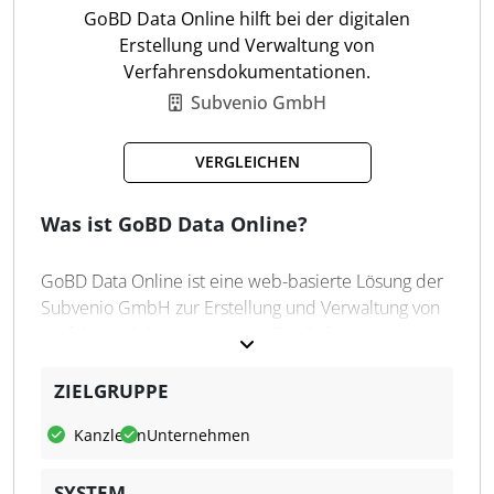
PRO: Günstige Zusatzlizenzen
GoBD Data Online hilft bei der digitalen
Erstellung und Verwaltung von
Belegablage
Verfahrensdokumentationen.
Versionierung
Subvenio GmbH
Listen zentral verwalten
Ersetzendes Scannen
VERGLEICHEN
Mandantenfähig
Modularer Aufbau
Was ist GoBD Data Online?
GoBD Data Online ist eine web-basierte Lösung der
Subvenio GmbH zur Erstellung und Verwaltung von
Verfahrensdokumentationen. Die Software
ermöglicht es Unternehmen, ihre
Verfahrensdokumentation online zu erstellen, indem
ZIELGRUPPE
ein geführter Prozess durch alle relevanten Bereiche
Kanzleien
Unternehmen
angeboten wird. Dazu gehören Hard- und Software,
Personalwesen sowie spezifische Firmenprozesse.
SYSTEM
Mit verschiedenen Ausfüllhilfen und vorgefertigten