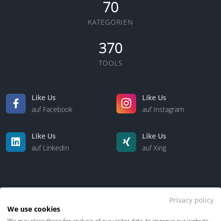
70
KATEGORIEN
370
TOOLS
Like Us
Like Us
auf Facebook
auf Instagram
Like Us
Like Us
auf LinkedIn
auf Xing
Privacy policy
We use cookies
We may place these for analysis of our visitor data, to improve our website,