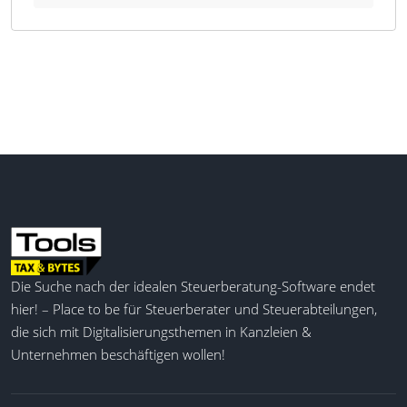
Erstellung von Prozess- und
Verfahrensdokumentationen und unterstützt die
Einhaltung der GoBD-Richtlinien.
Was kann XBRL Publisher?
XBRL Publisher bietet eine breite Palette an
Funktionen, die den Nutzern helfen, ihre
steuerlichen und betriebswirtschaftlichen Prozesse
effizient zu digitalisieren und zu dokumentieren. Mit
Modulen wie der E-Bilanz, Offenlegung und dem
Digitalen Finanzbericht können Nutzer ihre
Jahresabschlüsse und andere relevante Berichte
Die Suche nach der idealen Steuerberatung-Software endet
direkt an Finanzverwaltungen und Kreditinstitute
hier! – Place to be für Steuerberater und Steuerabteilungen,
übermitteln. Die Software unterstützt Live-
Validierungen, dynamische Taxonomie-Navigation
die sich mit Digitalisierungsthemen in Kanzleien &
und bietet eine intuitive Benutzerschnittstelle, die
Unternehmen beschäftigen wollen!
sich nahtlos in bestehende Microsoft Office-
Anwendungen integrieren lässt. Für Steuerfachleute