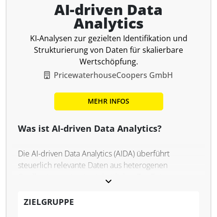
AI-driven Data
Analytics
KI‑Analysen zur gezielten Identifikation und
Strukturierung von Daten für skalierbare
Wertschöpfung.
PricewaterhouseCoopers GmbH
MEHR INFOS
Was ist AI-driven Data Analytics?
Die AI-driven Data Analytics (AIDA) überführt
steuerlich relevante Daten aus heterogenen
Quellsystemen in ein einheitliches Tax Data
Framework und ermöglicht darauf aufbauend
standardisierte sowie dynamische AI‑Analysen zur
ZIELGRUPPE
Entscheidungsunterstützung.