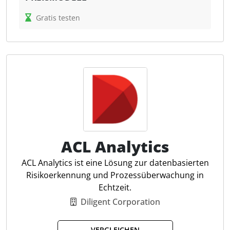
Konfuzio ermöglicht die automatische Erfassung,
Gratis testen
Analyse und Synthese von Daten und generiert
daraus neue Dokumente. Die Software unterstützt
Entscheidungen, indem sie Daten anreichert und
benutzerfreundlich über APIs zur Verfügung stellt.
Steuerfachleute profitieren von der effizienten
Verarbeitung und Analyse geschäftskritischer
Dokumente, was zu einer Optimierung der
Arbeitsprozesse und einer schnelleren
Entscheidungsfindung führt.
ACL Analytics
Datenflüsse erfassen
ACL Analytics ist eine Lösung zur datenbasierten
Automatische Datenerfassung
Risikoerkennung und Prozessüberwachung in
Narrative Dokumentenanalyse
Echtzeit.
Datensilos eliminieren
Diligent Corporation
Selbstlernende KI
Datenanreicherung
VERGLEICHEN