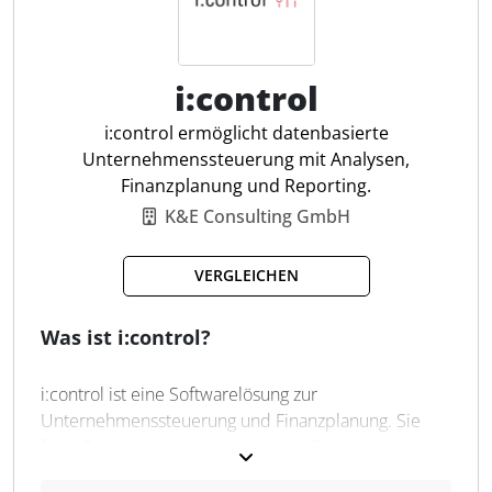
Identifikationsnummern, Journal Entry Tests und zur
Aufdeckung von Doppelzahlungen. Durch die
Integration in Excel bleibt die
Benutzerfreundlichkeit erhalten, während komplexe
i:control
Analysen effizient durchgeführt werden können.
i:control ermöglicht datenbasierte
Unternehmenssteuerung mit Analysen,
Direktzugriff auf Excel-Daten
Finanzplanung und Reporting.
Erkennen von Duplikaten
K&E Consulting GmbH
Ausnahmetests und Abweichungen
Fuzzy Matching-Technologie
VERGLEICHEN
Pivot-Tabellen erstellen
Journal Entry Test enthalten
Was ist i:control?
Automatisierte Protokollierung
Diverse Stichprobenverfahren
i:control ist eine Softwarelösung zur
Datenanalyse in Echtzeit
Unternehmenssteuerung und Finanzplanung. Sie
Muster- & Verteilungsanalysen
führt Buchhaltungsdaten, Verträge, Personaldaten
und Planungsannahmen in einem integrierten