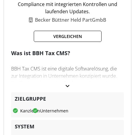
Compliance mit integrierten Kontrollen und
laufenden Updates.
Dashboards
Becker Büttner Held PartGmbB
Monitoring
Alarmierung
VERGLEICHEN
Eskalationsmanagement
Workflows
Integrierte Dokumentation
Was ist BBH Tax CMS?
Fraud-Monitoring
Continuous Auditing
BBH Tax CMS ist eine digitale Softwarelösung, die
zur Integration in Unternehmen konzipiert wurde.
Das Tool wurde von den Rechtsanwälten und
Steuerberatern der BBH-Gruppe entwickelt und
stellt Inhalte sowie vordefinierte Kontrollen für
ZIELGRUPPE
steuerliche Risiken bereit. Das Tool deckt alle
Kanzleien
Unternehmen
relevanten Steuerarten ab und wird regelmäßig
aktualisiert, um den gesetzlichen Anforderungen zu
SYSTEM
entsprechen.