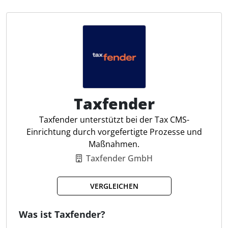
Verfahrensdokumentation, Tax Compliance
Management System (TCMS), und Internes
Kontrollsystem (IKS). Die Software erleichtert
Steuerfachleuten die Arbeit durch intuitive
Bedienung, zahlreiche Schnittstellen und die
Möglichkeit zur medienbruchfreien Datenerfassung.
Taxfender
Prozesse dokumentieren
Schwächen identifizieren
Taxfender unterstützt bei der Tax CMS-
Visualisiert Prozessabläufe
Einrichtung durch vorgefertigte Prozesse und
Internes Kontrollsystems (IKS)
Maßnahmen.
Mustertexte und -projekte
Taxfender GmbH
Interview-Modus
VERGLEICHEN
Was ist Taxfender?