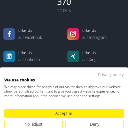
370
TOOLS
Like Us
Like Us
auf Facebook
auf Instagram
Like Us
Like Us
auf LinkedIn
auf Xing
Privacy policy
We use cookies
We may place these for analysis of our visitor data, to improve our website,
show personalised content and to give you a great website experience. For
more information about the cookies we use open the settings.
Kontakt
Über uns
Accept all
No, adjust
Deny
Datenschutz
Impressum
TDM-Vorbehalt